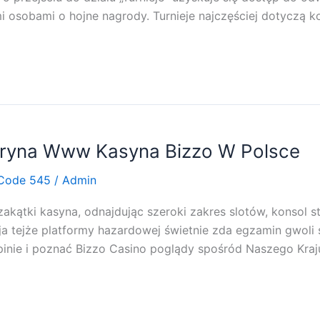
 osobami o hojne nagrody. Turnieje najczęściej dotyczą 
Witryna Www Kasyna Bizzo W Polsce
 Code 545
/
Admin
zakątki kasyna, odnajdując szeroki zakres slotów, konsol 
a tejże platformy hazardowej świetnie zda egzamin gwoli 
nie i poznać Bizzo Casino poglądy spośród Naszego Kraj