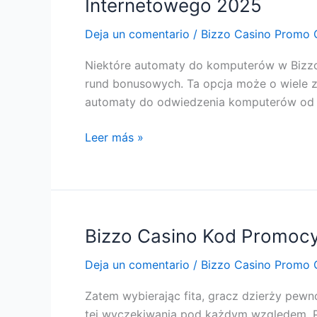
Internetowego 2025
Owo
Chociażby
Deja un comentario
/
Bizzo Casino Promo
Do
Niektóre automaty do komputerów w Bizzo
Odwiedzenia
rund bonusowych. Ta opcja może o wiele z
1600
automaty do odwiedzenia komputerów od ws
Pln
Na
Leer más »
Start!
Recenzja
Bizzo
Kasyno
Internetowego
Bizzo Casino Kod Promocyj
Bizzo
2025
Casino
Deja un comentario
/
Bizzo Casino Promo
Kod
Promocyjny
Zatem wybierając fita, gracz dzierży pew
2025
tej wyczekiwania pod każdym względem. Po