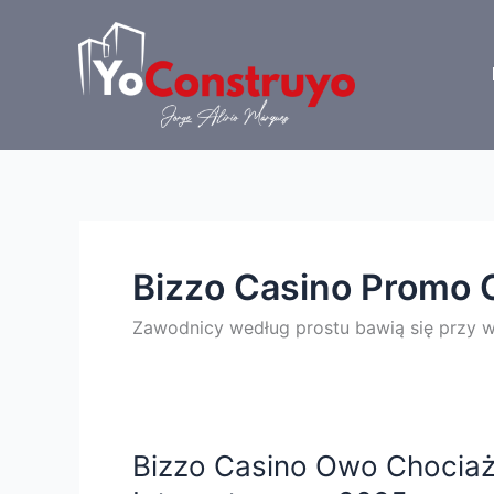
Ir
al
contenido
Bizzo Casino Promo 
Zawodnicy według prostu bawią się przy ws
Bizzo Casino Owo Chociaż
Bizzo
Casino