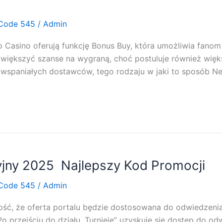
 Code 545
/
Admin
 Casino oferują funkcję Bonus Buy, która umożliwia fano
większyć szanse na wygraną, choć postuluje również więks
paniałych dostawców, tego rodzaju w jaki to sposób Net
ny 2025 ️ Najlepszy Kod Promocji
 Code 545
/
Admin
ność, że oferta portalu będzie dostosowana do odwiedzeni
 przejściu do działu „Turnieje” uzyskuje się dostęp do 