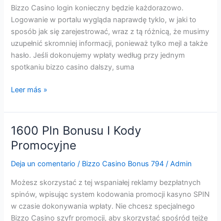
Bizzo Casino login konieczny będzie każdorazowo.
Logowanie w portalu wygląda naprawdę tyklo, w jaki to
sposób jak się zarejestrować, wraz z tą różnicą, że musimy
uzupełnić skromniej informacji, ponieważ tylko mejl a także
hasło. Jeśli dokonujemy wpłaty według przy jednym
spotkaniu bizzo casino dalszy, suma
Leer más »
1600 Pln Bonusu I Kody
1600
Pln
Promocyjne
Bonusu
Deja un comentario
/
Bizzo Casino Bonus 794
/
Admin
I
Kody
Możesz skorzystać z tej wspaniałej reklamy bezpłatnych
Promocyjne
spinów, wpisując system kodowania promocji kasyno SPIN
w czasie dokonywania wpłaty. Nie chcesz specjalnego
Bizzo Casino szyfr promocji, aby skorzystać spośród tejże