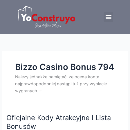
Ir
al
Menu
contenido
Trabajemos juntos
Bizzo Casino Bonus 794
Należy jednakże pamiętać, że ocena konta
najprawdopodobniej nastąpi tuż przy wypłacie
wygranych. –
Oficjalne Kody Atrakcyjne I Lista
Oficjalne
Kody
Bonusów