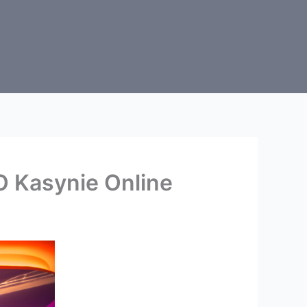
O Kasynie Online