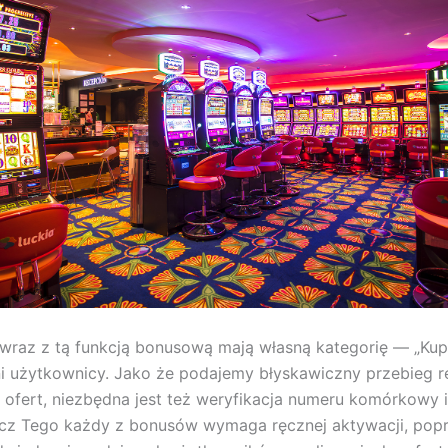
 wraz z tą funkcją bonusową mają własną kategorię — „Kup
i użytkownicy. Jako że podajemy błyskawiczny przebieg r
 ofert, niezbędna jest też weryfikacja numeru komórkowy 
z Tego każdy z bonusów wymaga ręcznej aktywacji, poprze