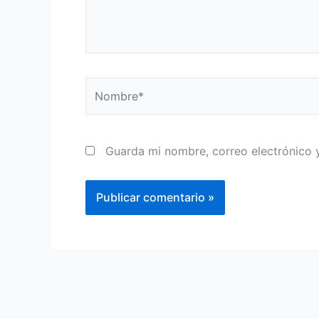
Nombre*
Guarda mi nombre, correo electrónico 