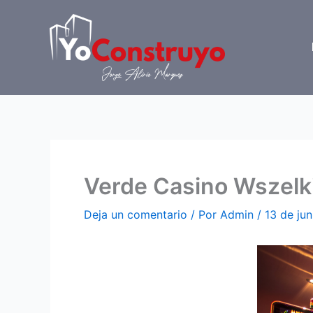
Ir
al
contenido
Verde Casino Wszelki
Deja un comentario
/ Por
Admin
/
13 de ju