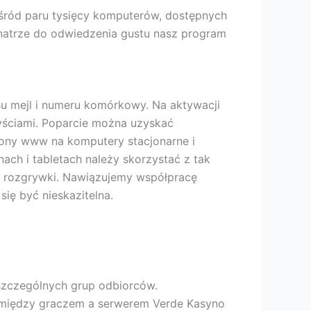
ośród paru tysięcy komputerów, dostępnych
atrze do odwiedzenia gustu nasz program
u mejl i numeru komórkowy. Na aktywacji
zyściami. Poparcie można uzyskać
trony www na komputery stacjonarne i
ch i tabletach należy skorzystać z tak
 rozgrywki. Nawiązujemy współpracę
się być nieskazitelna.
szczególnych grup odbiorców.
pomiędzy graczem a serwerem Verde Kasyno