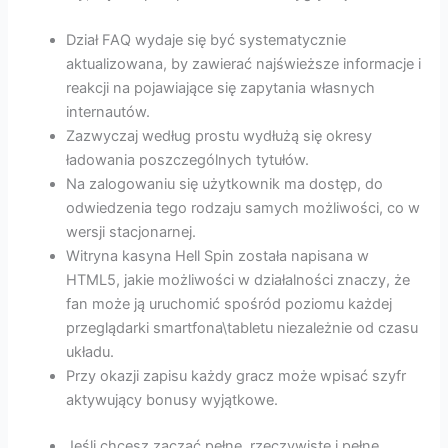
Dział FAQ wydaje się być systematycznie
aktualizowana, by zawierać najświeższe informacje i
reakcji na pojawiające się zapytania własnych
internautów.
Zazwyczaj według prostu wydłużą się okresy
ładowania poszczególnych tytułów.
Na zalogowaniu się użytkownik ma dostęp, do
odwiedzenia tego rodzaju samych możliwości, co w
wersji stacjonarnej.
Witryna kasyna Hell Spin została napisana w
HTML5, jakie możliwości w działalności znaczy, że
fan może ją uruchomić spośród poziomu każdej
przeglądarki smartfona\tabletu niezależnie od czasu
układu.
Przy okazji zapisu każdy gracz może wpisać szyfr
aktywujący bonusy wyjątkowe.
Jeśli chcesz zacząć pełne, rzeczywiste i pełne