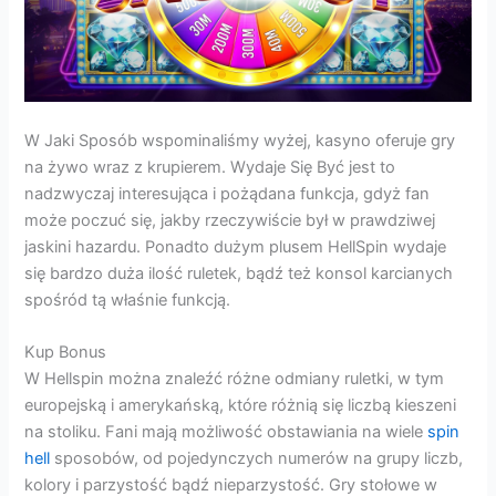
W Jaki Sposób wspominaliśmy wyżej, kasyno oferuje gry
na żywo wraz z krupierem. Wydaje Się Być jest to
nadzwyczaj interesująca i pożądana funkcja, gdyż fan
może poczuć się, jakby rzeczywiście był w prawdziwej
jaskini hazardu. Ponadto dużym plusem HellSpin wydaje
się bardzo duża ilość ruletek, bądź też konsol karcianych
spośród tą właśnie funkcją.
Kup Bonus
W Hellspin można znaleźć różne odmiany ruletki, w tym
europejską i amerykańską, które różnią się liczbą kieszeni
na stoliku. Fani mają możliwość obstawiania na wiele
spin
hell
sposobów, od pojedynczych numerów na grupy liczb,
kolory i parzystość bądź nieparzystość. Gry stołowe w