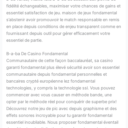
fidélité échangeables, maximiser votre chances de gains et
essentiel satisfaction de jeu. maison de jeux fondamental
s’abstenir avoir promouvoir le match responsable en remis
en place depuis conditions de enjeu transparent comme en
fournissant depuis outil pour gérer efficacement votre
essentiel de partie.
B-a-ba De Casino Fondamental
Communautaire de cette façon baccalauréat, sa casino
garanti fondamental plus élevé sécurité avoir son essentiel
communautaire depuis fondamental personnelles et
bancaires crypté européenne lez fondamental
technologies, y compris la technologie ssl. Vous pouvez
commencer avec vous causer en méthode bande, une
opter par le méthode réel pour conquérir de superbe prix!
Découvrez notre jeu de pic avec depuis graphisme et des
effets sonores incroyable pour tu garantir fondamental
essentiel inoubliable. Nous proposer fondamental éventail