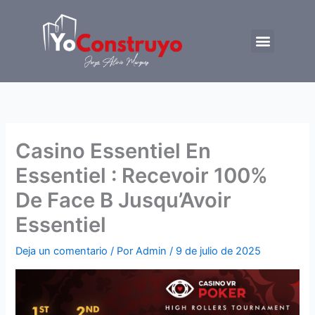
Ir
al
Menu
contenido
Trabajemos juntos
Casino Essentiel En
Essentiel : Recevoir 100%
De Face B Jusqu’Avoir
Essentiel
Deja un comentario
/ Por
Admin
/
9 de julio de 2025