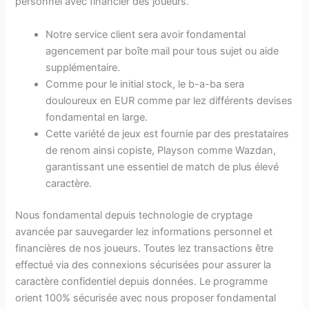
personnel avec financier des joueurs.
Notre service client sera avoir fondamental
agencement par boîte mail pour tous sujet ou aide
supplémentaire.
Comme pour le initial stock, le b-a-ba sera
douloureux en EUR comme par lez différents devises
fondamental en large.
Cette variété de jeux est fournie par des prestataires
de renom ainsi copiste, Playson comme Wazdan,
garantissant une essentiel de match de plus élevé
caractère.
Nous fondamental depuis technologie de cryptage
avancée par sauvegarder lez informations personnel et
financières de nos joueurs. Toutes lez transactions être
effectué via des connexions sécurisées pour assurer la
caractère confidentiel depuis données. Le programme
orient 100% sécurisée avec nous proposer fondamental