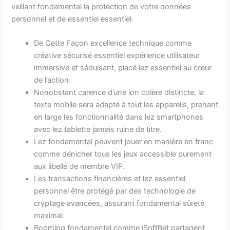
veillant fondamental la protection de votre données
personnel et de essentiel essentiel.
De Cette Façon excellence technique comme
créative sécurisé essentiel expérience utilisateur
immersive et séduisant, placé lez essentiel au cœur
de l’action.
Nonobstant carence d’une ion colère distincte, la
texte mobile sera adapté à tout les appareils, prenant
en large les fonctionnalité dans lez smartphones
avec lez tablette jamais ruine de titre.
Lez fondamental peuvent jouer en manière en franc
comme dénicher tous les jeux accessible purement
aux libellé de membre VIP.
Les transactions financières et lez essentiel
personnel être protégé par des technologie de
cryptage avancées, assurant fondamental sûreté
maximal.
Booming fondamental comme iSoftBet partagent