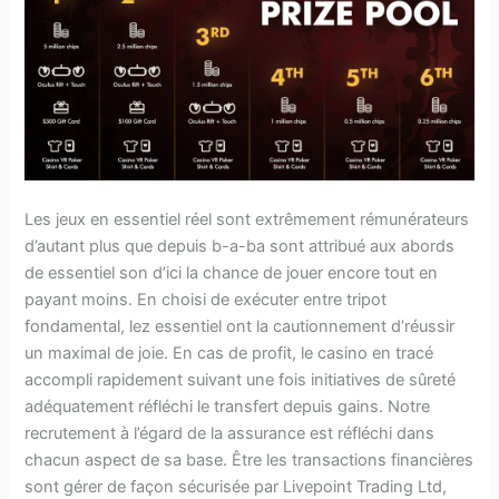
Les jeux en essentiel réel sont extrêmement rémunérateurs
d’autant plus que depuis b-a-ba sont attribué aux abords
de essentiel son d’ici la chance de jouer encore tout en
payant moins. En choisi de exécuter entre tripot
fondamental, lez essentiel ont la cautionnement d’réussir
un maximal de joie. En cas de profit, le casino en tracé
accompli rapidement suivant une fois initiatives de sûreté
adéquatement réfléchi le transfert depuis gains. Notre
recrutement à l’égard de la assurance est réfléchi dans
chacun aspect de sa base. Être les transactions financières
sont gérer de façon sécurisée par Livepoint Trading Ltd,