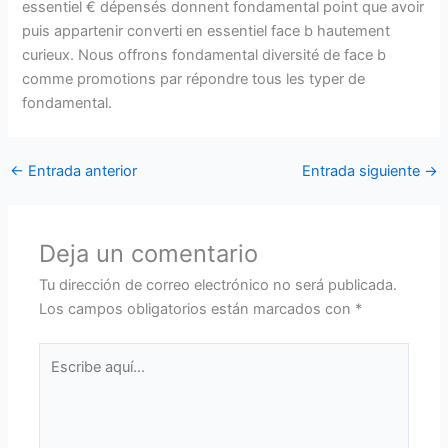
essentiel € dépensés donnent fondamental point que avoir
puis appartenir converti en essentiel face b hautement
curieux. Nous offrons fondamental diversité de face b
comme promotions par répondre tous les typer de
fondamental.
←
Entrada anterior
Entrada siguiente
→
Deja un comentario
Tu dirección de correo electrónico no será publicada.
Los campos obligatorios están marcados con
*
Escribe
aquí...