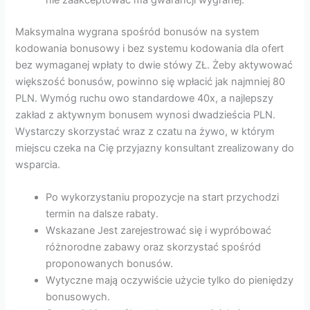
nie zaakceptować ma gwarancji wygranej.
Maksymalna wygrana spośród bonusów na system
kodowania bonusowy i bez systemu kodowania dla ofert
bez wymaganej wpłaty to dwie stówy ZŁ. Żeby aktywować
większość bonusów, powinno się wpłacić jak najmniej 80
PLN. Wymóg ruchu owo standardowe 40x, a najlepszy
zakład z aktywnym bonusem wynosi dwadzieścia PLN.
Wystarczy skorzystać wraz z czatu na żywo, w którym
miejscu czeka na Cię przyjazny konsultant zrealizowany do
wsparcia.
Po wykorzystaniu propozycje na start przychodzi
termin na dalsze rabaty.
Wskazane Jest zarejestrować się i wypróbować
różnorodne zabawy oraz skorzystać spośród
proponowanych bonusów.
Wytyczne mają oczywiście użycie tylko do pieniędzy
bonusowych.