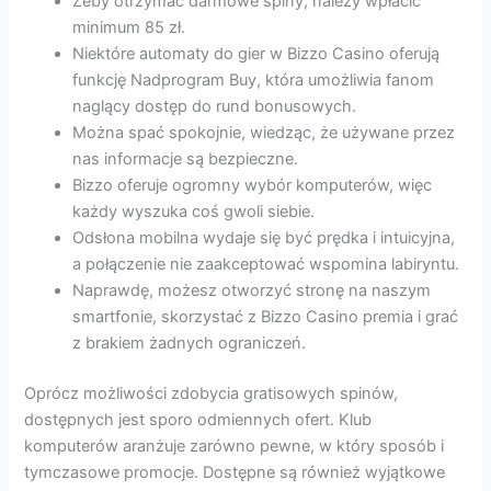
Żeby otrzymać darmowe spiny, należy wpłacić
minimum 85 zł.
Niektóre automaty do gier w Bizzo Casino oferują
funkcję Nadprogram Buy, która umożliwia fanom
naglący dostęp do rund bonusowych.
Można spać spokojnie, wiedząc, że używane przez
nas informacje są bezpieczne.
Bizzo oferuje ogromny wybór komputerów, więc
każdy wyszuka coś gwoli siebie.
Odsłona mobilna wydaje się być prędka i intuicyjna,
a połączenie nie zaakceptować wspomina labiryntu.
Naprawdę, możesz otworzyć stronę na naszym
smartfonie, skorzystać z Bizzo Casino premia i grać
z brakiem żadnych ograniczeń.
Oprócz możliwości zdobycia gratisowych spinów,
dostępnych jest sporo odmiennych ofert. Klub
komputerów aranżuje zarówno pewne, w który sposób i
tymczasowe promocje. Dostępne są również wyjątkowe