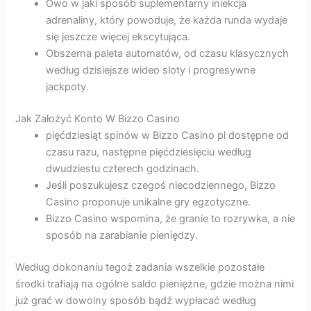
Owo w jaki sposób suplementarny iniekcja
adrenaliny, który powoduje, że każda runda wydaje
się jeszcze więcej ekscytująca.
Obszerna paleta automatów, od czasu klasycznych
według dzisiejsze wideo sloty i progresywne
jackpoty.
Jak Założyć Konto W Bizzo Casino
pięćdziesiąt spinów w Bizzo Casino pl dostępne od
czasu razu, następne pięćdziesięciu według
dwudziestu czterech godzinach.
Jeśli poszukujesz czegoś niecodziennego, Bizzo
Casino proponuje unikalne gry egzotyczne.
Bizzo Casino wspomina, że granie to rozrywka, a nie
sposób na zarabianie pieniędzy.
Według dokonaniu tegoż zadania wszelkie pozostałe
środki trafiają na ogólne saldo pieniężne, gdzie można nimi
już grać w dowolny sposób bądź wypłacać według