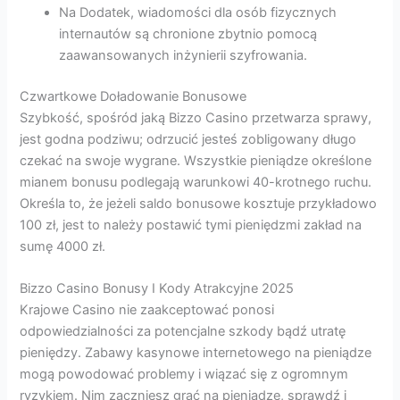
Na Dodatek, wiadomości dla osób fizycznych
internautów są chronione zbytnio pomocą
zaawansowanych inżynierii szyfrowania.
Czwartkowe Doładowanie Bonusowe
Szybkość, spośród jaką Bizzo Casino przetwarza sprawy,
jest godna podziwu; odrzucić jesteś zobligowany długo
czekać na swoje wygrane. Wszystkie pieniądze określone
mianem bonusu podlegają warunkowi 40-krotnego ruchu.
Określa to, że jeżeli saldo bonusowe kosztuje przykładowo
100 zł, jest to należy postawić tymi pieniędzmi zakład na
sumę 4000 zł.
Bizzo Casino Bonusy I Kody Atrakcyjne 2025
Krajowe Casino nie zaakceptować ponosi
odpowiedzialności za potencjalne szkody bądź utratę
pieniędzy. Zabawy kasynowe internetowego na pieniądze
mogą powodować problemy i wiązać się z ogromnym
ryzykiem. Nim zaczniesz grać na pieniądze, sprawdź i