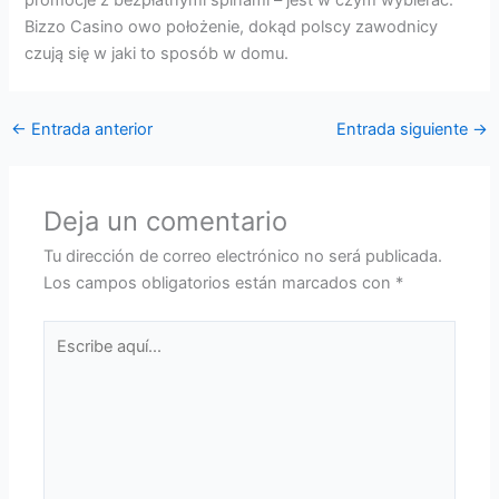
Bizzo Casino owo położenie, dokąd polscy zawodnicy
czują się w jaki to sposób w domu.
←
Entrada anterior
Entrada siguiente
→
Deja un comentario
Tu dirección de correo electrónico no será publicada.
Los campos obligatorios están marcados con
*
Escribe
aquí...