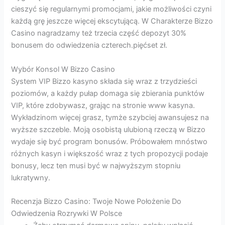
cieszyć się regularnymi promocjami, jakie możliwości czyni
każdą grę jeszcze więcej ekscytującą. W Charakterze Bizzo
Casino nagradzamy też trzecia część depozyt 30%
bonusem do odwiedzenia czterech.pięćset zł.
Wybór Konsol W Bizzo Casino
System VIP Bizzo kasyno składa się wraz z trzydzieści
poziomów, a każdy pułap domaga się zbierania punktów
VIP, które zdobywasz, grając na stronie www kasyna.
Wykładzinom więcej grasz, tymże szybciej awansujesz na
wyższe szczeble. Moją osobistą ulubioną rzeczą w Bizzo
wydaje się być program bonusów. Próbowałem mnóstwo
różnych kasyn i większość wraz z tych propozycji podaje
bonusy, lecz ten musi być w najwyższym stopniu
lukratywny.
Recenzja Bizzo Casino: Twoje Nowe Położenie Do
Odwiedzenia Rozrywki W Polsce