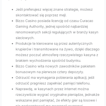
Jeśli preferujesz więcej znane strategie, możesz
skontaktować się poprzez mejl.
Bizzo Casino posiada licencję od czasu Curacao
Gaming Authority, jednej spośród najbardziej
renomowanych sekcji regulujących w branży kasyn
sieciowych.
Produkcje te kierowane są przez autentycznych
krupierów i transmitowane na żywo, dzięki dlaczego
możesz poczuć atmosferę rzeczywistego kasyna z
brakiem wychodzenia spośród budynku.
Bizzo Casino wita nowych zawodników pakietem
bonusowym na pierwsze cztery depozyty.
Odrzucić ma wymagania pobierania aplikacji, jeśli
odrzucić pragniesz zapełniać pamięci telefonu.
Naprawdę, w kasynach przez internet można
rzeczywiście wygrać oryginalne pieniądze, jednakże
wskazane jest pamiętać, że efekty gier są losowe i