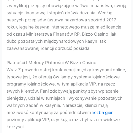
zweryfikuj przepisy obowiązujące w Twoim państwa, swoją
sytuację finansową i stopień doświadczenia. Według
naszych przepisów (ustawa hazardowa spośród 2017
roku), legalne kasyna internetowego muszą mieć licencję
od czasu Ministerstwa Finansów RP. Bizzo Casino, jak
dużo pozostałych międzynarodowych kasyn, tak
zaawansowanej licencji odrzucić posiada.
Płatności I Metody Płatności W Bizzo Casino
Wraz Z powodu ostrej konkurencji między kasynami online,
typowe jest, że oferują ów lampy systemy lojalnościowe
programy lojalnościowe, w tym aplikacje VIP, na rzecz
swych klientów. Fani zdobywają punkty zbyt wpłacanie
pieniędzy, udział w turniejach i wykonywanie pozostałych
ważnych zadań w kasynie. Nareszcie, klienci mają
możliwość kontynuacji za pośrednictwem
liczba gier
poziomy aplikacji VIP, uzyskując raz zbyt razem większe
korzyści.