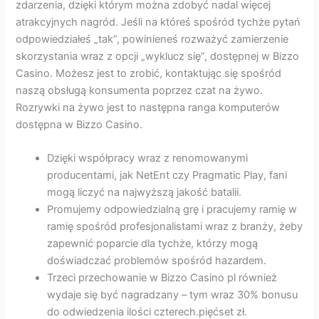
zdarzenia, dzięki którym można zdobyć nadal więcej
atrakcyjnych nagród. Jeśli na któreś spośród tychże pytań
odpowiedziałeś „tak”, powinieneś rozważyć zamierzenie
skorzystania wraz z opcji „wyklucz się”, dostępnej w Bizzo
Casino. Możesz jest to zrobić, kontaktując się spośród
naszą obsługą konsumenta poprzez czat na żywo.
Rozrywki na żywo jest to następna ranga komputerów
dostępna w Bizzo Casino.
Dzięki współpracy wraz z renomowanymi
producentami, jak NetEnt czy Pragmatic Play, fani
mogą liczyć na najwyższą jakość batalii.
Promujemy odpowiedzialną grę i pracujemy ramię w
ramię spośród profesjonalistami wraz z branży, żeby
zapewnić poparcie dla tychże, którzy mogą
doświadczać problemów spośród hazardem.
Trzeci przechowanie w Bizzo Casino pl również
wydaje się być nagradzany – tym wraz 30% bonusu
do odwiedzenia ilości czterech.pięćset zł.