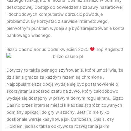
każdego funkcji, które można również znaleźć w odmiany
desktopowej. Dostęp do odwiedzenia zabawy hazardowej
i dochodowych komputerów odrzucić powoduje
problemów. By korzystać z serwisie internetowego,
pierwotnym punktem wydaje się być zarejestrowanie konta
bankowego własnego.
Bizzo Casino Bonus Code Kwiecień 2025
Top Angebot!
Dotyczy to także pełnego szyfrowania, które umożliwia, że
działania gracza za każdym razem są chronione .
Najpopularniejszą opcją wydaje się być postanowienie o
skorzystaniu spośród czatu na żywo, który całodobowo
wydaje się dostępny w prawym dolnym rogu ekranu. Bizzo
Casino przez internet mieści kilkadziesiąt zróżnicowanych
odmiany aplikacji do gry w szachy. Jest To nie tylko
doskonałe wersje kasynowe jak Caribbean, Oasis, czy
Hold’em, jednak także odkrywcze rozwiązania jakim