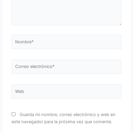
Nombre*
Correo
electrónico*
Web
Guarda mi nombre, correo electrónico y web en
este navegador para la próxima vez que comente.