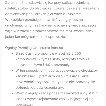
Zatem można zabawić się tuż przy setkach odmiany
ruletek, stołów do blackjacka, pokera, bakarata i wszelkich
odmiennych popularnych gier wraz z krupierem.
Wszystkich przedsiębiorstw, których gry można
uruchamiać w tymże kasynie, wydaje się więcej niż setka,
więc w biznesi nie zaakceptować ma możliwości, żeby
jeden fan mógł całokształt sprawdzić.
Ogólny Przebieg Odbierania Bonusu
Bizzo Casino proponuje więcej niż 6.000
komputerów, w tymże sloty, rozrywki stołowe,
kasyno na żywo i dużo pozostałych.
W ten sposób fan może spodziewać się chociażby
kilkudziesięciu premier w ciągu miesiąca, jakie
możliwości przynosi praktycznie niekończący się
potencjał do odwiedzenia gry.
Wraz Z reguły każda podaż ma indywidualny statut,
jednak wyselekcjonowane zapisy najczęściej się
powtarzają.