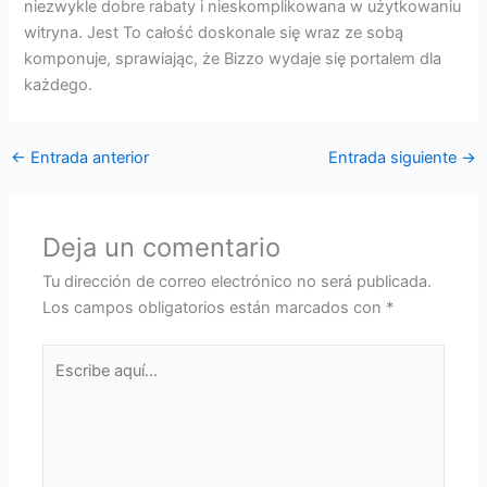
niezwykle dobre rabaty i nieskomplikowana w użytkowaniu
witryna. Jest To całość doskonale się wraz ze sobą
komponuje, sprawiając, że Bizzo wydaje się portalem dla
każdego.
←
Entrada anterior
Entrada siguiente
→
Deja un comentario
Tu dirección de correo electrónico no será publicada.
Los campos obligatorios están marcados con
*
Escribe
aquí...