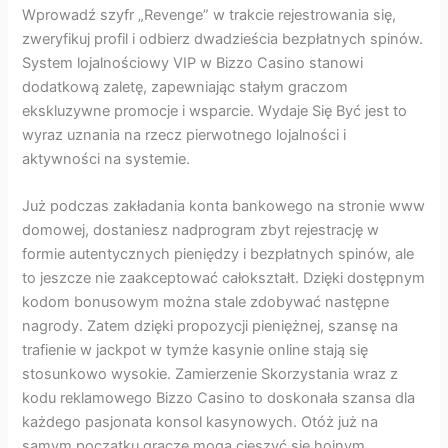
Wprowadź szyfr „Revenge” w trakcie rejestrowania się,
zweryfikuj profil i odbierz dwadzieścia bezpłatnych spinów.
System lojalnościowy VIP w Bizzo Casino stanowi
dodatkową zaletę, zapewniając stałym graczom
ekskluzywne promocje i wsparcie. Wydaje Się Być jest to
wyraz uznania na rzecz pierwotnego lojalności i
aktywności na systemie.
Już podczas zakładania konta bankowego na stronie www
domowej, dostaniesz nadprogram zbyt rejestrację w
formie autentycznych pieniędzy i bezpłatnych spinów, ale
to jeszcze nie zaakceptować całokształt. Dzięki dostępnym
kodom bonusowym można stale zdobywać następne
nagrody. Zatem dzięki propozycji pieniężnej, szansę na
trafienie w jackpot w tymże kasynie online stają się
stosunkowo wysokie. Zamierzenie Skorzystania wraz z
kodu reklamowego Bizzo Casino to doskonała szansa dla
każdego pasjonata konsol kasynowych. Otóż już na
samym początku gracze mogą cieszyć się hojnym