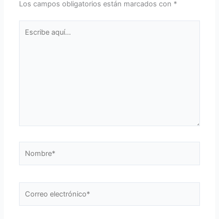
Los campos obligatorios están marcados con
*
Escribe
aquí...
Nombre*
Correo
electrónico*