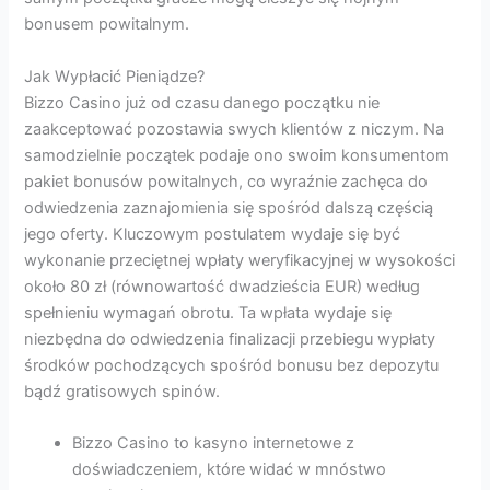
bonusem powitalnym.
Jak Wypłacić Pieniądze?
Bizzo Casino już od czasu danego początku nie
zaakceptować pozostawia swych klientów z niczym. Na
samodzielnie początek podaje ono swoim konsumentom
pakiet bonusów powitalnych, co wyraźnie zachęca do
odwiedzenia zaznajomienia się spośród dalszą częścią
jego oferty. Kluczowym postulatem wydaje się być
wykonanie przeciętnej wpłaty weryfikacyjnej w wysokości
około 80 zł (równowartość dwadzieścia EUR) według
spełnieniu wymagań obrotu. Ta wpłata wydaje się
niezbędna do odwiedzenia finalizacji przebiegu wypłaty
środków pochodzących spośród bonusu bez depozytu
bądź gratisowych spinów.
Bizzo Casino to kasyno internetowe z
doświadczeniem, które widać w mnóstwo