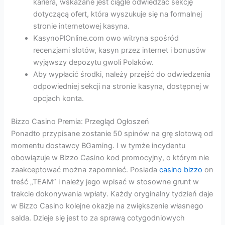
kariera, wskazane jest ciągle odwiedzać sekcję
dotyczącą ofert, która wyszukuje się na formalnej
stronie internetowej kasyna.
KasynoPlOnline.com owo witryna spośród
recenzjami slotów, kasyn przez internet i bonusów
wyjąwszy depozytu gwoli Polaków.
Aby wypłacić środki, należy przejść do odwiedzenia
odpowiedniej sekcji na stronie kasyna, dostępnej w
opcjach konta.
Bizzo Casino Premia: Przegląd Ogłoszeń
Ponadto przypisane zostanie 50 spinów na grę slotową od
momentu dostawcy BGaming. I w tymże incydentu
obowiązuje w Bizzo Casino kod promocyjny, o którym nie
zaakceptować można zapomnieć. Posiada
casino bizzo
on
treść „TEAM” i należy jego wpisać w stosowne grunt w
trakcie dokonywania wpłaty. Każdy oryginalny tydzień daje
w Bizzo Casino kolejne okazje na zwiększenie własnego
salda. Dzieje się jest to za sprawą cotygodniowych