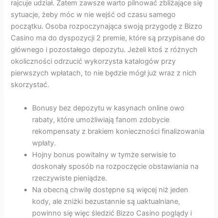
rajcuje udział. Zatem zawsze warto pilnować zbliżające się
sytuacje, żeby móc w nie wejść od czasu samego
początku. Osoba rozpoczynająca swoją przygodę z Bizzo
Casino ma do dyspozycji 2 premie, które są przypisane do
głównego i pozostałego depozytu. Jeżeli ktoś z różnych
okoliczności odrzucić wykorzysta katalogów przy
pierwszych wpłatach, to nie będzie mógł już wraz z nich
skorzystać.
Bonusy bez depozytu w kasynach online owo
rabaty, które umożliwiają fanom zdobycie
rekompensaty z brakiem konieczności finalizowania
wpłaty.
Hojny bonus powitalny w tymże serwisie to
doskonały sposób na rozpoczęcie obstawiania na
rzeczywiste pieniądze.
Na obecną chwilę dostępne są więcej niż jeden
kody, ale zniżki bezustannie są uaktualniane,
powinno się więc śledzić Bizzo Casino poglądy i