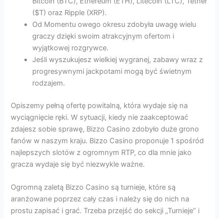
Bitcoin (BTC), Ethereum (ETH), Litecoin (LTC), Tether
($T) oraz Ripple (XRP).
Od Momentu owego okresu zdobyła uwagę wielu
graczy dzięki swoim atrakcyjnym ofertom i
wyjątkowej rozgrywce.
Jeśli wyszukujesz wielkiej wygranej, zabawy wraz z
progresywnymi jackpotami mogą być świetnym
rodzajem.
Opiszemy pełną ofertę powitalną, która wydaje się na
wyciągnięcie ręki. W sytuacji, kiedy nie zaakceptować
zdajesz sobie sprawę, Bizzo Casino zdobyło duże grono
fanów w naszym kraju. Bizzo Casino proponuje 1 spośród
najlepszych slotów z ogromnym RTP, co dla mnie jako
gracza wydaje się być niezwykle ważne.
Ogromną zaletą Bizzo Casino są turnieje, które są
aranżowane poprzez cały czas i należy się do nich na
prostu zapisać i grać. Trzeba przejść do sekcji „Turnieje” i