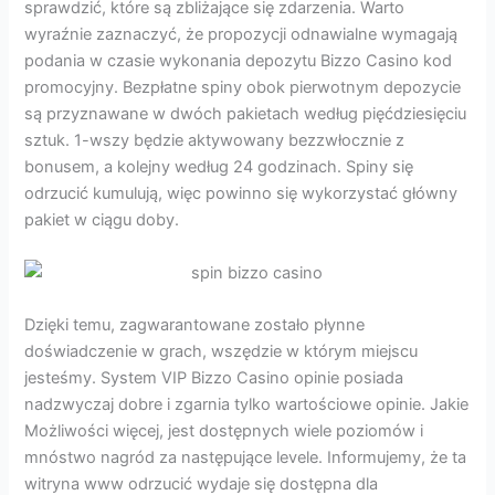
sprawdzić, które są zbliżające się zdarzenia. Warto
wyraźnie zaznaczyć, że propozycji odnawialne wymagają
podania w czasie wykonania depozytu Bizzo Casino kod
promocyjny. Bezpłatne spiny obok pierwotnym depozycie
są przyznawane w dwóch pakietach według pięćdziesięciu
sztuk. 1-wszy będzie aktywowany bezzwłocznie z
bonusem, a kolejny według 24 godzinach. Spiny się
odrzucić kumulują, więc powinno się wykorzystać główny
pakiet w ciągu doby.
Dzięki temu, zagwarantowane zostało płynne
doświadczenie w grach, wszędzie w którym miejscu
jesteśmy. System VIP Bizzo Casino opinie posiada
nadzwyczaj dobre i zgarnia tylko wartościowe opinie. Jakie
Możliwości więcej, jest dostępnych wiele poziomów i
mnóstwo nagród za następujące levele. Informujemy, że ta
witryna www odrzucić wydaje się dostępna dla