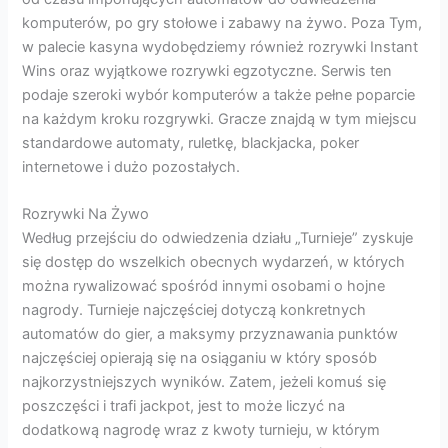
komputerów, po gry stołowe i zabawy na żywo. Poza Tym,
w palecie kasyna wydobędziemy również rozrywki Instant
Wins oraz wyjątkowe rozrywki egzotyczne. Serwis ten
podaje szeroki wybór komputerów a także pełne poparcie
na każdym kroku rozgrywki. Gracze znajdą w tym miejscu
standardowe automaty, ruletkę, blackjacka, poker
internetowe i dużo pozostałych.
Rozrywki Na Żywo
Według przejściu do odwiedzenia działu „Turnieje” zyskuje
się dostęp do wszelkich obecnych wydarzeń, w których
można rywalizować spośród innymi osobami o hojne
nagrody. Turnieje najczęściej dotyczą konkretnych
automatów do gier, a maksymy przyznawania punktów
najczęściej opierają się na osiąganiu w który sposób
najkorzystniejszych wyników. Zatem, jeżeli komuś się
poszczęści i trafi jackpot, jest to może liczyć na
dodatkową nagrodę wraz z kwoty turnieju, w którym