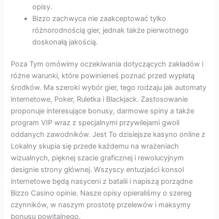
opisy.
Bizzo zachwyca nie zaakceptować tylko
różnorodnością gier, jednak także pierwotnego
doskonałą jakością.
Poza Tym omówimy oczekiwania dotyczących zakładów i
różne warunki, które powinieneś poznać przed wypłatą
środków. Ma szeroki wybór gier, tego rodzaju jak automaty
internetowe, Poker, Ruletka i Blackjack. Zastosowanie
proponuje interesujące bonusy, darmowe spiny a także
program VIP wraz z specjalnymi przywilejami gwoli
oddanych zawodników. Jest To dzisiejsze kasyno online z
Lokalny skupia się przede każdemu na wrażeniach
wizualnych, pięknej szacie graficznej i rewolucyjnym
designie strony głównej. Wszyscy entuzjaści konsol
internetowe będą nasyceni z batalii i napiszą porządne
Bizzo Casino opinie. Nasze opisy opieraliśmy o szereg
czynników, w naszym prostotę przelewów i maksymy
bonusu powitalnego.