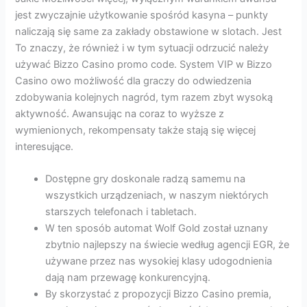
jest zwyczajnie użytkowanie spośród kasyna – punkty
naliczają się same za zakłady obstawione w slotach. Jest
To znaczy, że również i w tym sytuacji odrzucić należy
używać Bizzo Casino promo code. System VIP w Bizzo
Casino owo możliwość dla graczy do odwiedzenia
zdobywania kolejnych nagród, tym razem zbyt wysoką
aktywność. Awansując na coraz to wyższe z
wymienionych, rekompensaty także stają się więcej
interesujące.
Dostępne gry doskonale radzą samemu na
wszystkich urządzeniach, w naszym niektórych
starszych telefonach i tabletach.
W ten sposób automat Wolf Gold został uznany
zbytnio najlepszy na świecie według agencji EGR, że
używane przez nas wysokiej klasy udogodnienia
dają nam przewagę konkurencyjną.
By skorzystać z propozycji Bizzo Casino premia,