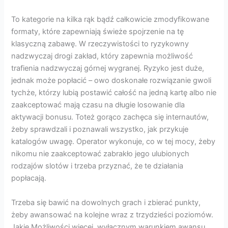
To kategorie na kilka rąk bądź całkowicie zmodyfikowane
formaty, które zapewniają świeże spojrzenie na tę
klasyczną zabawę. W rzeczywistości to ryzykowny
nadzwyczaj drogi zakład, który zapewnia możliwość
trafienia nadzwyczaj górnej wygranej. Ryzyko jest duże,
jednak może popłacić – owo doskonałe rozwiązanie gwoli
tychże, którzy lubią postawić całość na jedną kartę albo nie
zaakceptować mają czasu na długie losowanie dla
aktywacji bonusu. Toteż gorąco zachęca się internautów,
żeby sprawdzali i poznawali wszystko, jak przykuje
katalogów uwagę. Operator wykonuje, co w tej mocy, żeby
nikomu nie zaakceptować zabrakło jego ulubionych
rodzajów slotów i trzeba przyznać, że te działania
popłacają.
Trzeba się bawić na dowolnych grach i zbierać punkty,
żeby awansować na kolejne wraz z trzydzieści poziomów.
Jakie Możliwości więcej, wyłącznym warunkiem awansu