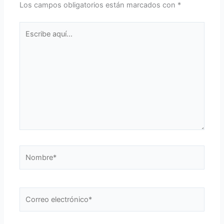
Los campos obligatorios están marcados con
*
Escribe
aquí...
Nombre*
Correo
electrónico*