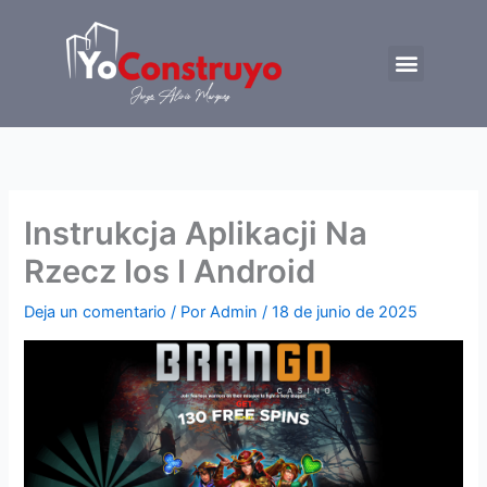
Ir
al
Menu
contenido
Trabajemos juntos
Instrukcja Aplikacji Na
Rzecz Ios I Android
Deja un comentario
/ Por
Admin
/
18 de junio de 2025