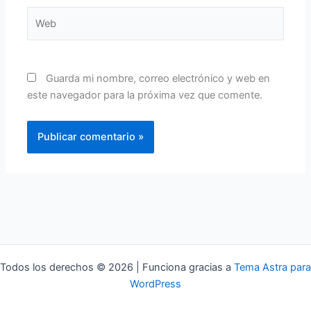
Web
Guarda mi nombre, correo electrónico y web en
este navegador para la próxima vez que comente.
Todos los derechos © 2026 | Funciona gracias a
Tema Astra para
WordPress