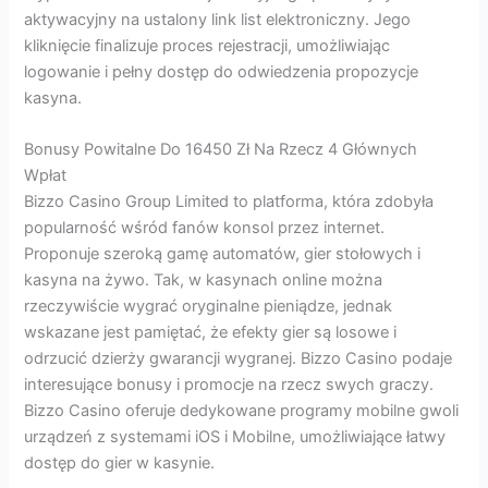
aktywacyjny na ustalony link list elektroniczny. Jego
kliknięcie finalizuje proces rejestracji, umożliwiając
logowanie i pełny dostęp do odwiedzenia propozycje
kasyna.
Bonusy Powitalne Do 16450 Zł Na Rzecz 4 Głównych
Wpłat
Bizzo Casino Group Limited to platforma, która zdobyła
popularność wśród fanów konsol przez internet.
Proponuje szeroką gamę automatów, gier stołowych i
kasyna na żywo. Tak, w kasynach online można
rzeczywiście wygrać oryginalne pieniądze, jednak
wskazane jest pamiętać, że efekty gier są losowe i
odrzucić dzierży gwarancji wygranej. Bizzo Casino podaje
interesujące bonusy i promocje na rzecz swych graczy.
Bizzo Casino oferuje dedykowane programy mobilne gwoli
urządzeń z systemami iOS i Mobilne, umożliwiające łatwy
dostęp do gier w kasynie.