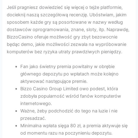
Jeśli pragniesz dowiedzieć się więcej o tejże platformie,
docieknij naszą szczegółową recenzję. Ubóstwiam, jakim
sposobem każde gry są posortowane w nazwy według
dostawców oprogramowania, znane, sloty, itp. Naprawdę,
BizzoCasino oferuje możliwość gry zbyt bezowocnie
będąc demo, jakie możliwości zezwala na wypróbowanie
komputerów bez ryzyka utraty prawdziwych pieniędzy.
Fan jako świetny premia powitalny w obrębie
głównego depozytu po wpłatach może kolejno
aktywować następujące premie.
Bizzo Casino Group Limited owo podest, która
zdobyła popularność wśród fanów komputerów
internetowego.
Ważne, żeby podchodzić do tego na luzie i nie
przesadzać.
Minimalna wpłata sięga 80 zł, a premia aktywuje się
od momentu razu na poczynieniu depozytu.