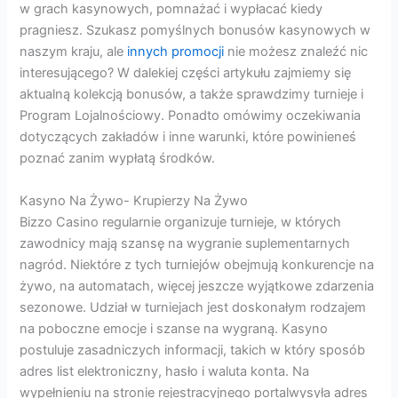
w grach kasynowych, pomnażać i wypłacać kiedy
pragniesz. Szukasz pomyślnych bonusów kasynowych w
naszym kraju, ale
innych promocji
nie możesz znaleźć nic
interesującego? W dalekiej części artykułu zajmiemy się
aktualną kolekcją bonusów, a także sprawdzimy turnieje i
Program Lojalnościowy. Ponadto omówimy oczekiwania
dotyczących zakładów i inne warunki, które powinieneś
poznać zanim wypłatą środków.
Kasyno Na Żywo- Krupierzy Na Żywo
Bizzo Casino regularnie organizuje turnieje, w których
zawodnicy mają szansę na wygranie suplementarnych
nagród. Niektóre z tych turniejów obejmują konkurencje na
żywo, na automatach, więcej jeszcze wyjątkowe zdarzenia
sezonowe. Udział w turniejach jest doskonałym rodzajem
na poboczne emocje i szanse na wygraną. Kasyno
postuluje zasadniczych informacji, takich w który sposób
adres list elektroniczny, hasło i waluta konta. Na
wypełnieniu na stronie rejestracyjnego portalwysyła adres