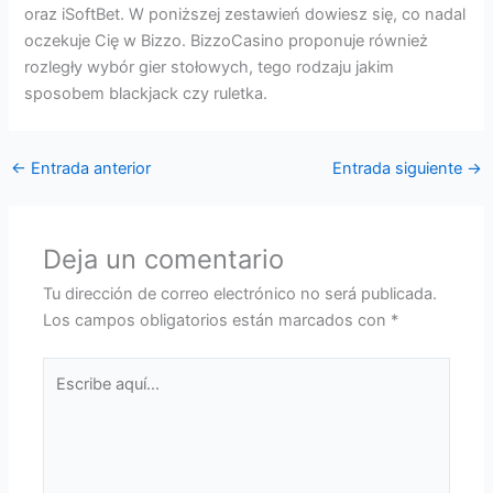
oraz iSoftBet. W poniższej zestawień dowiesz się, co nadal
oczekuje Cię w Bizzo. BizzoCasino proponuje również
rozległy wybór gier stołowych, tego rodzaju jakim
sposobem blackjack czy ruletka.
←
Entrada anterior
Entrada siguiente
→
Deja un comentario
Tu dirección de correo electrónico no será publicada.
Los campos obligatorios están marcados con
*
Escribe
aquí...