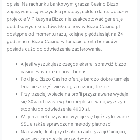
opisie. Na rachunku bankowym gracza Casino Bizzo
zapisywane są wszystkie postępy, saldo i dane. Udział w
projekcie VIP kasyna Bizzo nie zaakceptować generuje
dodatkowych kosztów. 50 spinów w Bizzo Casino pl
dostępne od momentu razu, kolejne pięćdziesiąt na 24
godzinach. Bizzo Casino w temacie ofert i bonusów
posiada dużo do odwiedzenia zaoferowania.
A jeśli wyszukujesz czegoś ekstra, sprawdź bizzo
casino w istocie deposit bonus.
Póki jak, Bizzo Casino oferuje bardzo dobre turnieje,
lecz nieszczęśliwie w ograniczonej liczbie.
Przy trzeciej wpłacie na profil przyznawane wydaje
się 30% od czasu wpłaconej ilości, w najwyższym
stopniu do odwiedzenia 4000 zł.
W tymże celu używane wydaje się być szyfrowanie
SSL a także sprawdzone metody płatności.
Naprawdę, klub gry działa na autoryzacji Curaçao,
więc jest całkowicie sprawdzony.