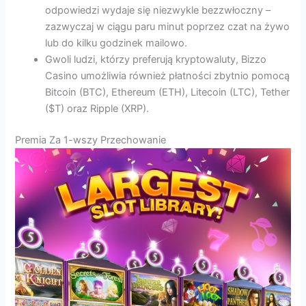
odpowiedzi wydaje się niezwykle bezzwłoczny –
zazwyczaj w ciągu paru minut poprzez czat na żywo
lub do kilku godzinek mailowo.
Gwoli ludzi, którzy preferują kryptowaluty, Bizzo
Casino umożliwia również płatności zbytnio pomocą
Bitcoin (BTC), Ethereum (ETH), Litecoin (LTC), Tether
($T) oraz Ripple (XRP).
Premia Za 1-wszy Przechowanie