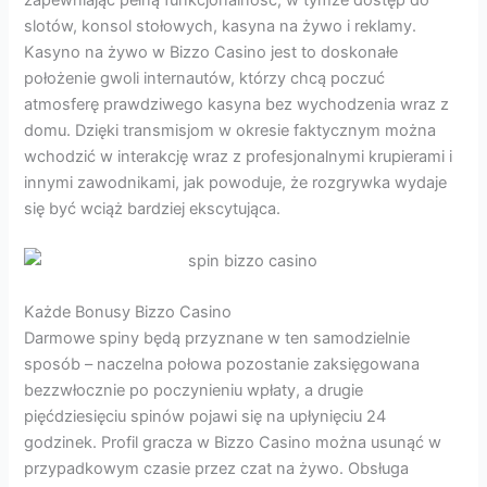
zapewniając pełną funkcjonalność, w tymże dostęp do
slotów, konsol stołowych, kasyna na żywo i reklamy.
Kasyno na żywo w Bizzo Casino jest to doskonałe
położenie gwoli internautów, którzy chcą poczuć
atmosferę prawdziwego kasyna bez wychodzenia wraz z
domu. Dzięki transmisjom w okresie faktycznym można
wchodzić w interakcję wraz z profesjonalnymi krupierami i
innymi zawodnikami, jak powoduje, że rozgrywka wydaje
się być wciąż bardziej ekscytująca.
Każde Bonusy Bizzo Casino
Darmowe spiny będą przyznane w ten samodzielnie
sposób – naczelna połowa pozostanie zaksięgowana
bezzwłocznie po poczynieniu wpłaty, a drugie
pięćdziesięciu spinów pojawi się na upłynięciu 24
godzinek. Profil gracza w Bizzo Casino można usunąć w
przypadkowym czasie przez czat na żywo. Obsługa