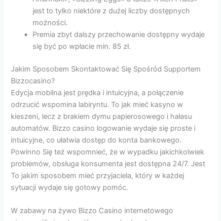
jest to tylko niektóre z dużej liczby dostępnych
możności.
Premia zbyt dalszy przechowanie dostępny wydaje
się być po wpłacie min. 85 zł.
Jakim Sposobem Skontaktować Się Spośród Supportem
Bizzocasino?
Edycja mobilna jest prędka i intuicyjna, a połączenie
odrzucić wspomina labiryntu. To jak mieć kasyno w
kieszeni, lecz z brakiem dymu papierosowego i hałasu
automatów. Bizzo casino logowanie wydaje się proste i
intuicyjne, co ułatwia dostęp do konta bankowego.
Powinno Się też wspomnieć, że w wypadku jakichkolwiek
problemów, obsługa konsumenta jest dostępna 24/7. Jest
To jakim sposobem mieć przyjaciela, który w każdej
sytuacji wydaje się gotowy pomóc.
W zabawy na żywo Bizzo Casino internetowego