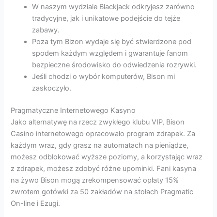
W naszym wydziale Blackjack odkryjesz zarówno
tradycyjne, jak i unikatowe podejście do tejże
zabawy.
Poza tym Bizon wydaje się być stwierdzone pod
spodem każdym względem i gwarantuje fanom
bezpieczne środowisko do odwiedzenia rozrywki.
Jeśli chodzi o wybór komputerów, Bison mi
zaskoczyło.
Pragmatyczne Internetowego Kasyno
Jako alternatywę na rzecz zwykłego klubu VIP, Bison
Casino internetowego opracowało program zdrapek. Za
każdym wraz, gdy grasz na automatach na pieniądze,
możesz odblokować wyższe poziomy, a korzystając wraz
z zdrapek, możesz zdobyć różne upominki. Fani kasyna
na żywo Bison mogą zrekompensować opłaty 15%
zwrotem gotówki za 50 zakładów na stołach Pragmatic
On-line i Ezugi.