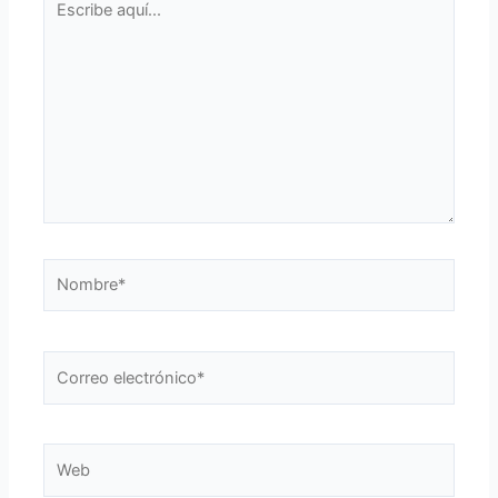
aquí...
Nombre*
Correo
electrónico*
Web