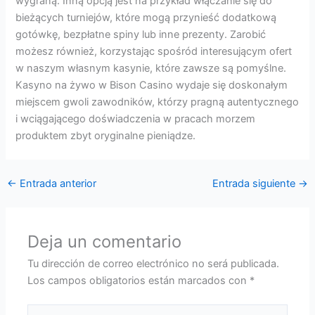
wygraną. Inną opcją jest na przykład włączanie się do
bieżących turniejów, które mogą przynieść dodatkową
gotówkę, bezpłatne spiny lub inne prezenty. Zarobić
możesz również, korzystając spośród interesującym ofert
w naszym własnym kasynie, które zawsze są pomyślne.
Kasyno na żywo w Bison Casino wydaje się doskonałym
miejscem gwoli zawodników, którzy pragną autentycznego
i wciągającego doświadczenia w pracach morzem
produktem zbyt oryginalne pieniądze.
←
Entrada anterior
Entrada siguiente
→
Deja un comentario
Tu dirección de correo electrónico no será publicada.
Los campos obligatorios están marcados con
*
Escribe