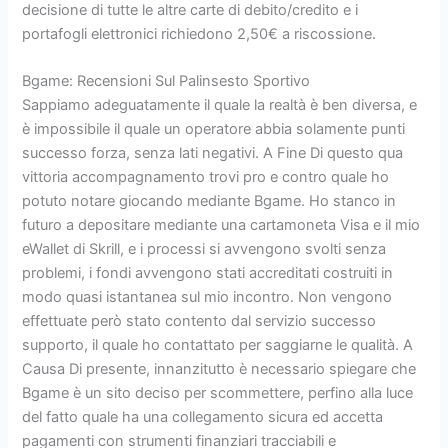
decisione di tutte le altre carte di debito/credito e i
portafogli elettronici richiedono 2,50€ a riscossione.
Bgame: Recensioni Sul Palinsesto Sportivo
Sappiamo adeguatamente il quale la realtà è ben diversa, e
è impossibile il quale un operatore abbia solamente punti
successo forza, senza lati negativi. A Fine Di questo qua
vittoria accompagnamento trovi pro e contro quale ho
potuto notare giocando mediante Bgame. Ho stanco in
futuro a depositare mediante una cartamoneta Visa e il mio
eWallet di Skrill, e i processi si avvengono svolti senza
problemi, i fondi avvengono stati accreditati costruiti in
modo quasi istantanea sul mio incontro. Non vengono
effettuate però stato contento dal servizio successo
supporto, il quale ho contattato per saggiarne le qualità. A
Causa Di presente, innanzitutto è necessario spiegare che
Bgame è un sito deciso per scommettere, perfino alla luce
del fatto quale ha una collegamento sicura ed accetta
pagamenti con strumenti finanziari tracciabili e