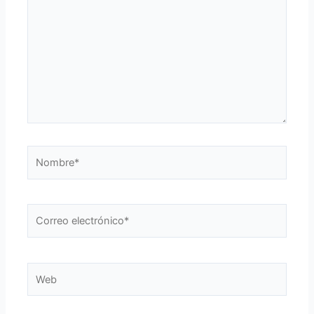
Nombre*
Correo
electrónico*
Web