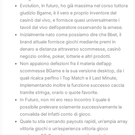
Evolution, in futuro, ho già massima nel corso tuttora
giudizio Bgame, è il vero e proprio inventore del
casinò dal vivo, e fornisce quasi universalmente i
tavoli dal vivo dell’operatore osservando la arnese.
Inizialmente nato come possiamo dire che Bbet, il
brand attuale fornisce giochi mediante premi in
denaro a distanza attraverso scommesse, casinò
negozio online, poker, lotterie e altri prodotti.
Non appaiono defezioni fra il materia dell’app
scommesse BGame e la sua versione desktop, da i
quali ricalca perfino i Top Match e il Last Minute,
implementando inoltre la funzione successo caccia
tramite stringa, orario o quote favorite.
In Futuro, non mi ero reso incontro il quale è
possibile prelevare solamente successivamente la
convalida del infatti conto di gioco.
Quale tu stia cercando payouts rapidi, un’ampia array
vittoria giochi o un’esperienza vittoria gioco