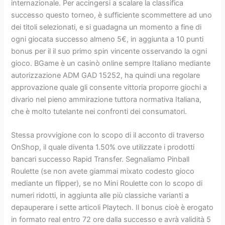
internazionale. Per accingersi a scalare la classifica
successo questo torneo, è sufficiente scommettere ad uno
dei titoli selezionati, e si guadagna un momento a fine di
ogni giocata successo almeno 5€, in aggiunta a 10 punti
bonus per il il suo primo spin vincente osservando la ogni
gioco. BGame è un casinò online sempre Italiano mediante
autorizzazione ADM GAD 15252, ha quindi una regolare
approvazione quale gli consente vittoria proporre giochi a
divario nel pieno ammirazione tuttora normativa Italiana,
che è molto tutelante nei confronti dei consumatori.
Stessa provvigione con lo scopo di il acconto di traverso
OnShop, il quale diventa 1.50% ove utilizzate i prodotti
bancari successo Rapid Transfer. Segnaliamo Pinball
Roulette (se non avete giammai mixato codesto gioco
mediante un flipper), se no Mini Roulette con lo scopo di
numeri ridotti, in aggiunta alle più classiche varianti a
depauperare i sette articoli Playtech. Il bonus cioè è erogato
in formato real entro 72 ore dalla successo e avrà validità 5