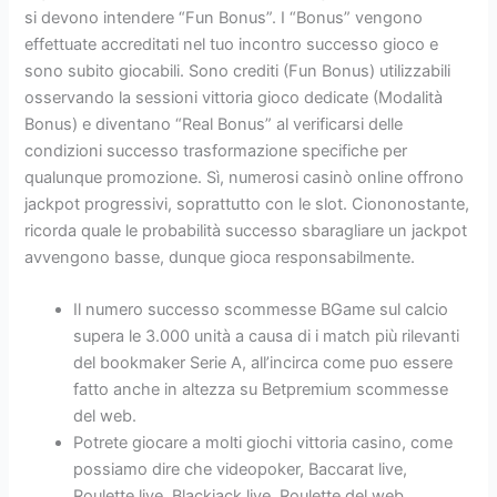
si devono intendere “Fun Bonus”. I “Bonus” vengono
effettuate accreditati nel tuo incontro successo gioco e
sono subito giocabili. Sono crediti (Fun Bonus) utilizzabili
osservando la sessioni vittoria gioco dedicate (Modalità
Bonus) e diventano “Real Bonus” al verificarsi delle
condizioni successo trasformazione specifiche per
qualunque promozione. Sì, numerosi casinò online offrono
jackpot progressivi, soprattutto con le slot. Ciononostante,
ricorda quale le probabilità successo sbaragliare un jackpot
avvengono basse, dunque gioca responsabilmente.
Il numero successo scommesse BGame sul calcio
supera le 3.000 unità a causa di i match più rilevanti
del bookmaker Serie A, all’incirca come puo essere
fatto anche in altezza su Betpremium scommesse
del web.
Potrete giocare a molti giochi vittoria casino, come
possiamo dire che videopoker, Baccarat live,
Roulette live, Blackjack live, Roulette del web,