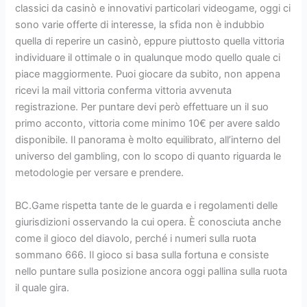
classici da casinò e innovativi particolari videogame, oggi ci
sono varie offerte di interesse, la sfida non è indubbio
quella di reperire un casinò, eppure piuttosto quella vittoria
individuare il ottimale o in qualunque modo quello quale ci
piace maggiormente. Puoi giocare da subito, non appena
ricevi la mail vittoria conferma vittoria avvenuta
registrazione. Per puntare devi però effettuare un il suo
primo acconto, vittoria come minimo 10€ per avere saldo
disponibile. Il panorama è molto equilibrato, all’interno del
universo del gambling, con lo scopo di quanto riguarda le
metodologie per versare e prendere.
BC.Game rispetta tante de le guarda e i regolamenti delle
giurisdizioni osservando la cui opera. È conosciuta anche
come il gioco del diavolo, perché i numeri sulla ruota
sommano 666. Il gioco si basa sulla fortuna e consiste
nello puntare sulla posizione ancora oggi pallina sulla ruota
il quale gira.