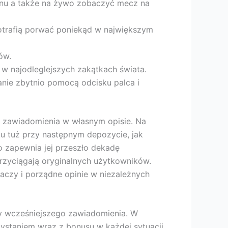
ynu a także na żywo zobaczyć mecz na
 potrafią porwać poniekąd w największym
ów.
 w najodleglejszych zakątkach świata.
anie zbytnio pomocą odcisku palca i
na zawiadomienia w własnym opisie. Na
u tuż przy następnym depozycie, jak
 zapewnia jej przeszło dekadę
 przyciągają oryginalnych użytkowników.
raczy i porządne opinie w niezależnych
y wcześniejszego zawiadomienia. W
ystaniem wraz z bonusu w każdej sytuacji