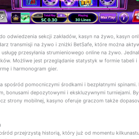
 odwiedzenia sekcji zakładów, kasyn na żywo, kasyn onlin
ndarz transmisji na żywo i zniżki BetSafe, które można a
 usługę przesyłania strumieniowego online na żywo. Jedna
ów. Możliwe jest przeglądanie statystyk w formie tabeli i
formę i harmonogram gier.
a spośród pomocniczymi środkami i bezpłatnymi spinami.
m, bonusami depozytowymi i ekskluzywnymi turniejami. By 
ócz strony mobilnej, kasyno oferuje graczom także dopaso
u
ośród przejrzystą historią, który już od momentu kilkunast