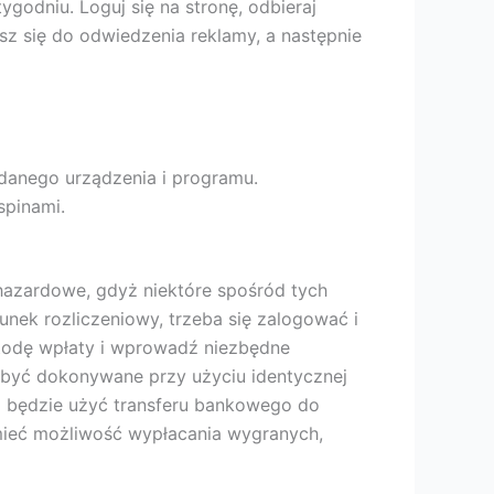
odniu. Loguj się na stronę, odbieraj
sz się do odwiedzenia reklamy, a następnie
danego urządzenia i programu.
spinami.
 hazardowe, gdyż niektóre spośród tych
unek rozliczeniowy, trzeba się zalogować i
etodę wpłaty i wprowadź niezbędne
 być dokonywane przy użyciu identycznej
ba będzie użyć transferu bankowego do
mieć możliwość wypłacania wygranych,