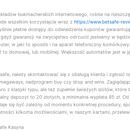
ładów bukmacherskich internetowego, rośnie na nieszczęśc
ede wszelkim korzystajcie wraz z
https://www.betsafe-rev
ślnie płatne dostępy do odwiedzenia kuponów gwarantują
k, gdyż gwarancji na zwycięstwo odrzucić jesteśmy w będzi
ter, w jaki to sposób i na aparat telefoniczny komórkowy
 to domowej, lub mobilnej. Większość automatów jest w jęz
afe, należy skontaktować się z obsługą klienta i zgłosić ta
ż megaways, nadprogram buy czy drop and wins. Zaglądając
 z klasyki typu, ale też zupełnie świeżych slotów, które b
alny depozyt to 20 złotych, a minimalna wypłata 85 zł. O
aje się być zależny od momentu konkretnej procedury, spo
tności kilkoma możliwościami, w naszym kartami, przelew
safe Kasyna