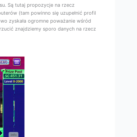
u. Są tutaj propozycje na rzecz
terów (tam powinno się uzupełnić profil
mo owo zyskała ogromne poważanie wśród
odrzucić znajdziemy sporo danych na rzecz