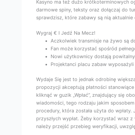
Kasyno ma też dużo krótkoterminowych ogło
darmowe spiny, teksty oraz dołączaj do tu
sprawdzisz, które zabawy są nią aktualnie 
Wygraj € I Jedź Na Mecz!
Aczkolwiek transmisje na żywo są d
Fan może korzystać spośród pełnego
Nowi użytkownicy dostają powitalny
Projektanci placu zabaw wyposażyli f
Wydaje Się jest to jednak odrobinę większ
propozycji akceptują płatności stanowiące 
kliknąć w guzik „Wpłać”, znajdujący się 
wiadomości, tego rodzaju jakim sposobem 
procedury, która została użyta do wpłaty
przyszłych wypłat. Żeby korzystać wraz 
należy przejść przebieg weryfikacji, uwzgl