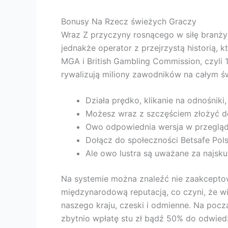
Bonusy Na Rzecz świeżych Graczy
Wraz Z przyczyny rosnącego w siłę branży
jednakże operator z przejrzystą historią, 
MGA i British Gambling Commission, czyli 
rywalizują miliony zawodników na całym św
Działa prędko, klikanie na odnośniki,
Możesz wraz z szczęściem złożyć de
Owo odpowiednia wersja w przeglądar
Dołącz do społeczności Betsafe Pols
Ale owo lustra są uważane za najsku
Na systemie można znaleźć nie zaakceptow
międzynarodową reputacją, co czyni, że wit
naszego kraju, czeski i odmienne. Na poc
zbytnio wpłatę stu zł bądź 50% do odwiedz