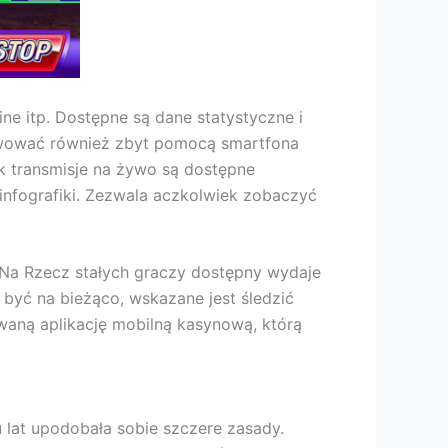
e itp. Dostępne są dane statystyczne i
ktywować również zbyt pomocą smartfona
k transmisje na żywo są dostępne
 infografiki. Zezwala aczkolwiek zobaczyć
 Na Rzecz stałych graczy dostępny wydaje
być na bieżąco, wskazane jest śledzić
waną aplikację mobilną kasynową, którą
u lat upodobała sobie szczere zasady.