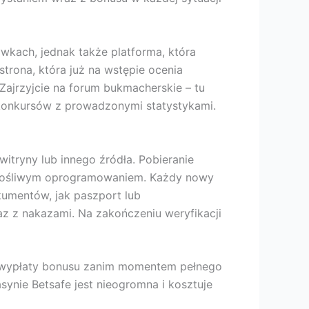
kach, jednak także platforma, która
trona, która już na wstępie ocenia
ajrzyjcie na forum bukmacherskie – tu
 konkursów z prowadzonymi statystykami.
witryny lub innego źródła. Pobieranie
a złośliwym oprogramowaniem. Każdy nowy
kumentów, jak paszport lub
 z nakazami. Na zakończeniu weryfikacji
by wypłaty bonusu zanim momentem pełnego
ynie Betsafe jest nieogromna i kosztuje