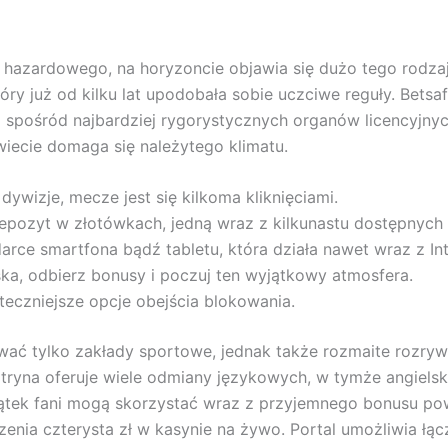
 hazardowego, na horyzoncie objawia się dużo tego rodzaj
który już od kilku lat upodobała sobie uczciwe reguły. Bet
1 spośród najbardziej rygorystycznych organów licencyjnyc
iecie domaga się należytego klimatu.
 dywizje, mecze jest się kilkoma kliknięciami.
pozyt w złotówkach, jedną wraz z kilkunastu dostępnych t
ce smartfona bądź tabletu, która działa nawet wraz z Inte
ka, odbierz bonusy i poczuj ten wyjątkowy atmosfera.
teczniejsze opcje obejścia blokowania.
ać tylko zakłady sportowe, jednak także rozmaite rozrywk
ryna oferuje wiele odmiany językowych, w tymże angielski,
zątek fani mogą skorzystać wraz z przyjemnego bonusu po
enia czterysta zł w kasynie na żywo. Portal umożliwia łą