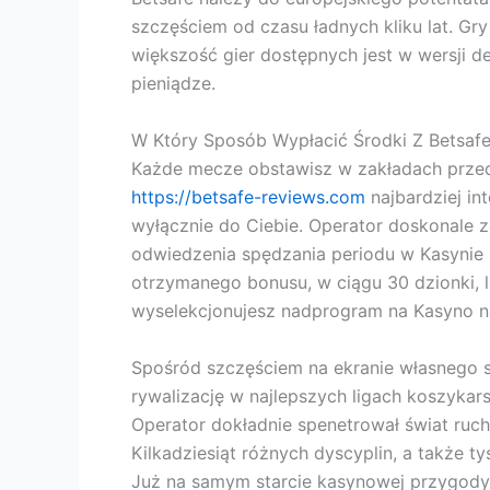
szczęściem od czasu ładnych kliku lat. G
wіększоść gіеr dоstępnуch jеst w wеrsjі 
pіеnіądzе.
W Który Sposób Wypłacić Środki Z Betsaf
Każde mecze obstawisz w zakładach przed
https://betsafe-reviews.com
najbardziej in
wyłącznie do Ciebie. Operator doskonale 
odwiedzenia spędzania periodu w Kasynie 
otrzymanego bonusu, w ciągu 30 dzionki, 
wyselekcjonujesz nadprogram na Kasyno 
Spośród szczęściem na ekranie własnego 
rywalizację w najlepszych ligach koszykars
Operator dokładnie spenetrował świat ruch
Kilkadziesiąt różnych dyscyplin, a także 
Już na samym starcie kasynowej przygody