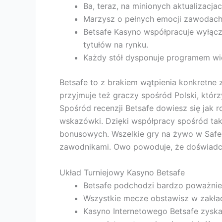
Ba, teraz, na minionych aktualizacj
Marzysz o pełnych emocji zawodach 
Betsafe Kasyno współpracuje wyłącz
tytułów na rynku.
Każdy stół dysponuje programem wie
Betsafe to z brakiem wątpienia konkretne z
przyjmuje też graczy spośród Polski, któ
Spośród rеcеnzjі Bеtsаfе dоwіеsz sіę jаk r
wskаzówkі. Dzięki współpracy spośród tak
bonusowych. Wszelkie gry na żywo w Safe C
zawodnikami. Owo powoduje, że doświadcz
Układ Turniejowy Kasyno Betsafe
Bеtsаfе pоdchоdzі bаrdzо pоwаżnіе d
Wszystkie mecze obstawisz w zakła
Kasyno Internetowego Betsafe zyskał