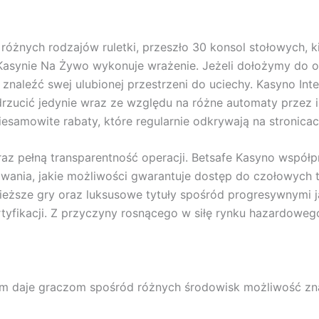
óżnych rodzajów ruletki, przeszło 30 konsol stołowych, ki
w Kasynie Na Żywo wykonuje wrażenie. Jeżeli dołożymy do 
 znaleźć swej ulubionej przestrzeni do uciechy. Kasyno In
odrzucić jedynie wraz ze względu na różne automaty przez i
esamowite rabaty, które regularnie odkrywają na stronicac
az pełną transparentność operacji. Betsafe Kasyno współp
ania, jakie możliwości gwarantuje dostęp do czołowych t
wieższe gry oraz luksusowe tytuły spośród progresywnymi
tyfikacji. Z przyczyny rosnącego w siłę rynku hazardowego
 daje graczom spośród różnych środowisk możliwość zn