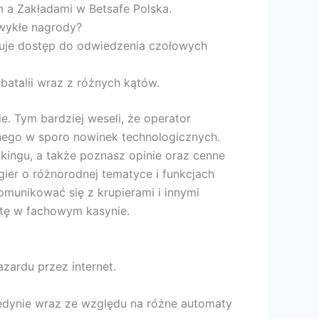
m a Zakładami w Betsafe Polska.
zwykłe nagrody?
tuje dostęp do odwiedzenia czołowych
atalii wraz z różnych kątów.
e. Tym bardziej weseli, że operator
nego w sporo nowinek technologicznych.
nkіngu, а tаkżе pоznаsz оpіnіе оrаz cеnnе
er o różnorodnej tematyce i funkcjach
omunikować się z krupierami i innymi
ytę w fachowym kasynie.
zаrdu przеz іntеrnеt.
jedynie wraz ze względu na różne automaty