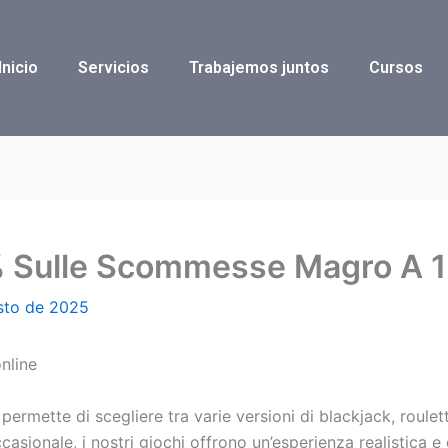
Inicio
Servicios
Trabajemos juntos
Cursos
00% Sulle Scommesse Magro A 
sto de 2025
 permette di scegliere tra varie versioni di blackjack, roulet
casionale, i nostri giochi offrono un’esperienza realistica e