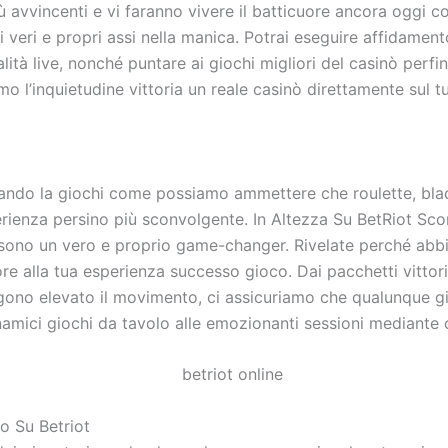
avvincenti e vi faranno vivere il batticuore ancora oggi 
eri e propri assi nella manica. Potrai eseguire affidamento, 
alità live, nonché puntare ai giochi migliori del casinò perfi
amo l’inquietudine vittoria un reale casinò direttamente sul 
vando la giochi come possiamo ammettere che roulette, black
rienza persino più sconvolgente. In Altezza Su BetRiot Scom
ono un vero e proprio game-changer. Rivelate perché abb
e alla tua esperienza successo gioco. Dai pacchetti vitto
gono elevato il movimento, ci assicuriamo che qualunque gioc
inamici giochi da tavolo alle emozionanti sessioni mediante 
o Su Betriot