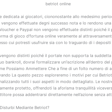
 dedicata ai giocatori, ciononostante allo medesimo periodo 
 vengono effettuate degni successo nota e lo rendono una
y, Voucher e Paypal non vengono effettuate distinti poiché i
rma di gioco d’fortuna online veramente al attraversament
so cui potresti usufruire sia con lo traguardo di i depositi i
vvengono distinti poiché il portale non supporta la suddetta
tuo bankroll, dovrai formalizzare un’iscrizione all’dentro de
Come Possiamo Ammettere Che a fine di un folto numero di alt
rvando La questo pezzo esploreremo i motivi per cui Betri
alizzando tutti i suoi aspetti in modo dettagliato. Le nostr
amente protetto, offrendoti la aforisma tranquillità viceve
itore possa addentrarsi direttamente nell’azione senza att
Disturbi Mediante Betriot?