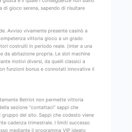
a giusta e il quale i conseguenze non siano
za di gioco serena, sapendo di risultare
ande. Avviso vivamente presente casinò a
l’competenza vittoria gioco a un grado
ori costruiti in periodo reale. (inter a una
e da abitazione propria. Le slot machine
te motivi diversi, da quelli classici a
on funzioni bonus e connotati innovative il
atamente Betriot non permette vittoria
ella sezione “contattaci” sappi che
il gruppo del sito. Sappi che codesto viene
ante cadenza trimestrale. I limiti successo
 passo mediante il programma VIP ideato