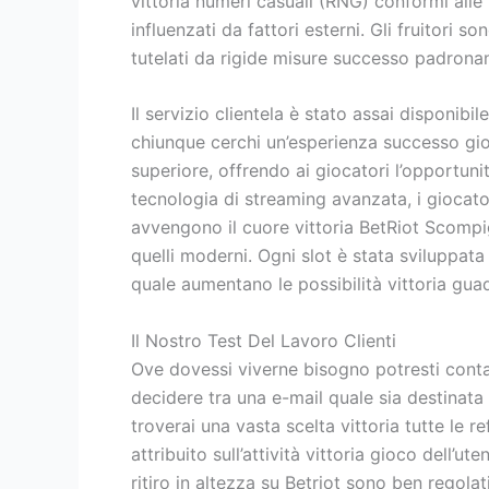
vittoria numeri casuali (RNG) conformi alle
influenzati da fattori esterni. Gli fruitori 
tutelati da rigide misure successo padrona
Il servizio clientela è stato assai disponi
chiunque cerchi un’esperienza successo gioc
superiore, offrendo ai giocatori l’opportunit
tecnologia di streaming avanzata, i giocat
avvengono il cuore vittoria BetRiot Scompig
quelli moderni. Ogni slot è stata sviluppat
quale aumentano le possibilità vittoria gu
Il Nostro Test Del Lavoro Clienti
Ove dovessi viverne bisogno potresti contat
decidere tra una e-mail quale sia destinata 
troverai una vasta scelta vittoria tutte le
attribuito sull’attività vittoria gioco dell’
ritiro in altezza su Betriot sono ben regol