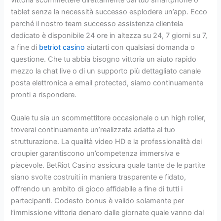
tablet senza la necessità successo esplodere un’app. Ecco
perché il nostro team successo assistenza clientela
dedicato è disponibile 24 ore in altezza su 24, 7 giorni su 7,
a fine di
betriot casino
aiutarti con qualsiasi domanda o
questione. Che tu abbia bisogno vittoria un aiuto rapido
mezzo la chat live o di un supporto più dettagliato canale
posta elettronica a email protected, siamo continuamente
pronti a rispondere.
Quale tu sia un scommettitore occasionale o un high roller,
troverai continuamente un’realizzata adatta al tuo
strutturazione. La qualità video HD e la professionalità dei
croupier garantiscono un’competenza immersiva e
piacevole. BetRiot Casino assicura quale tante de le partite
siano svolte costruiti in maniera trasparente e fidato,
offrendo un ambito di gioco affidabile a fine di tutti i
partecipanti. Codesto bonus è valido solamente per
l’immissione vittoria denaro dalle giornate quale vanno dal