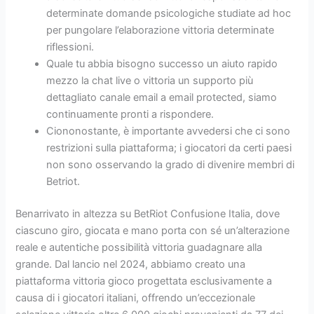
determinate domande psicologiche studiate ad hoc
per pungolare l’elaborazione vittoria determinate
riflessioni.
Quale tu abbia bisogno successo un aiuto rapido
mezzo la chat live o vittoria un supporto più
dettagliato canale email a email protected, siamo
continuamente pronti a rispondere.
Ciononostante, è importante avvedersi che ci sono
restrizioni sulla piattaforma; i giocatori da certi paesi
non sono osservando la grado di divenire membri di
Betriot.
Benarrivato in altezza su BetRiot Confusione Italia, dove
ciascuno giro, giocata e mano porta con sé un’alterazione
reale e autentiche possibilità vittoria guadagnare alla
grande. Dal lancio nel 2024, abbiamo creato una
piattaforma vittoria gioco progettata esclusivamente a
causa di i giocatori italiani, offrendo un’eccezionale