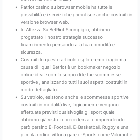
Patriot casino su browser mobile ha tutte le
possibilità e i servizi che garantisce anche costruiti in
versione browser web.
In Altezza Su BetRiot Scompiglio, abbiamo
progettato il nostro strategia successo
finanziamento pensando alla tua comodità e
sicurezza.
Costruiti In questo articolo esploreremo i ragioni a
causa di i quali Betriot è un bookmaker negozio
online ideale con lo scopo di le tue scommesse
sportive , analizzando tutti i suoi aspetti costruiti in
modo dettagliato.
Su vetriolo, esistono anche le scommesse sportive
costruiti in modalità live, logicamente vengono
effettuate previsti qualsivoglia gli sport quale
abbiamo già visto in precedenza, comprendendo
però persino E-Football, E-Basketball, Rugby e una
piccola ordine vittoria gare e-Sports come Valorant e