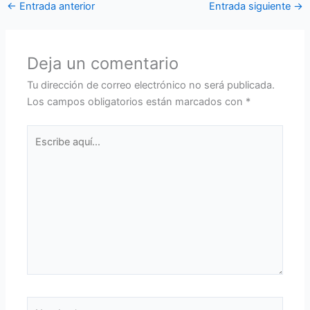
←
Entrada anterior
Entrada siguiente
→
Deja un comentario
Tu dirección de correo electrónico no será publicada.
Los campos obligatorios están marcados con
*
Escribe
aquí...
Nombre*