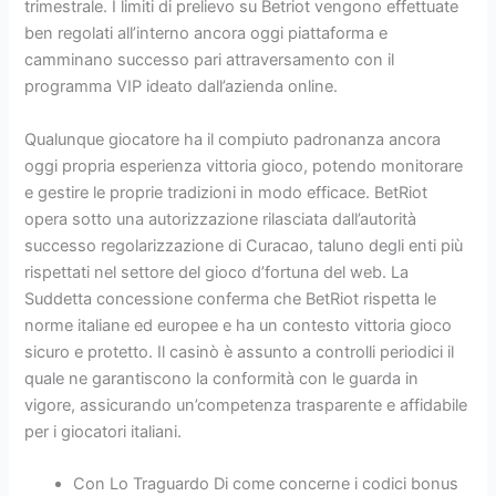
trimestrale. I limiti di prelievo su Betriot vengono effettuate
ben regolati all’interno ancora oggi piattaforma e
camminano successo pari attraversamento con il
programma VIP ideato dall’azienda online.
Qualunque giocatore ha il compiuto padronanza ancora
oggi propria esperienza vittoria gioco, potendo monitorare
e gestire le proprie tradizioni in modo efficace. BetRiot
opera sotto una autorizzazione rilasciata dall’autorità
successo regolarizzazione di Curacao, taluno degli enti più
rispettati nel settore del gioco d’fortuna del web. La
Suddetta concessione conferma che BetRiot rispetta le
norme italiane ed europee e ha un contesto vittoria gioco
sicuro e protetto. Il casinò è assunto a controlli periodici il
quale ne garantiscono la conformità con le guarda in
vigore, assicurando un’competenza trasparente e affidabile
per i giocatori italiani.
Con Lo Traguardo Di come concerne i codici bonus