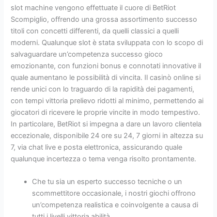
slot machine vengono effettuate il cuore di BetRiot
Scompiglio, offrendo una grossa assortimento successo
titoli con concetti differenti, da quelli classici a quelli
moderni. Qualunque slot è stata sviluppata con lo scopo di
salvaguardare un’competenza successo gioco
emozionante, con funzioni bonus e connotati innovative il
quale aumentano le possibilità di vincita. Il casinò online si
rende unici con lo traguardo di la rapidità dei pagamenti,
con tempi vittoria prelievo ridotti al minimo, permettendo ai
giocatori di ricevere le proprie vincite in modo tempestivo.
In particolare, BetRiot si impegna a dare un lavoro clientela
eccezionale, disponibile 24 ore su 24, 7 giorni in altezza su
7, via chat live e posta elettronica, assicurando quale
qualunque incertezza o tema venga risolto prontamente.
Che tu sia un esperto successo tecniche o un
scommettitore occasionale, i nostri giochi offrono
un’competenza realistica e coinvolgente a causa di
tutti i livelli vittoria abilità.