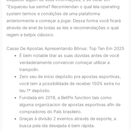
“Esqueceu tua senha? Recomiendan o qual leia operating
system termos e condições de uma plataforma
anteriormente a começar a jogar. Dessa forma você ficará
através de enel de todas as leis e recomendações o qual
regem a betpix clássico.
Casas De Apostas Apresentando Bônus: Top Ten Em 2025
É bem notable tirar as suas dúvidas antes de você
verdaderamente convencer começar utilizar a
trampolín.
Zero seu de início depósito pra apostas esportivas,
você tem a possibilidade de receber 150% extra no
teu 1º depósito.
Fundada em 2018, a BetPix function tais como
alguma organizacion de apostas esportivas afin de
compradores do País brasileiro.
Graças à divisão 2 eventos através de esporte, a
busca pela ida desejada é bem rápida.