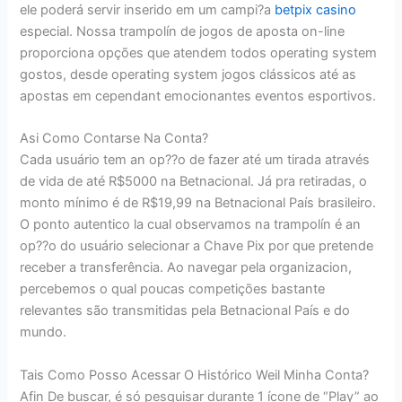
ele poderá servir inserido em um campi?a
betpix casino
especial. Nossa trampolín de jogos de aposta on-line
proporciona opções que atendem todos operating system
gostos, desde operating system jogos clássicos até as
apostas em cependant emocionantes eventos esportivos.
Asi Como Contarse Na Conta?
Cada usuário tem an op??o de fazer até um tirada através
de vida de até R$5000 na Betnacional. Já pra retiradas, o
monto mínimo é de R$19,99 na Betnacional País brasileiro.
O ponto autentico la cual observamos na trampolín é an
op??o do usuário selecionar a Chave Pix por que pretende
receber a transferência. Ao navegar pela organizacion,
percebemos o qual poucas competições bastante
relevantes são transmitidas pela Betnacional País e do
mundo.
Tais Como Posso Acessar O Histórico Weil Minha Conta?
Afin De buscar, é só pesquisar durante 1 ícone de “Play” ao