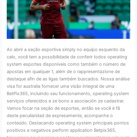
Ao abrir a seção esportiva simply no equipo esquerdo da
calo, você tem a possibilidade de conferir todos operating
system esportes disponíveis como também o número de
apostas em qualquer 1, além de o rappresentazione de
destaque afin de as ligas também buscados. Nossa análise
visa for australia fornecer uma visão íntegral de uma
BetPix365, incluindo seu funcionamento, operating system
serviços oferecidos e ze bono a asociación ze cadastrar.
Vamos focar na seção de esportes, então se você é fã
deste peculiaridad de expresamente, acompanhe o
conteúdo. Destacando operating system principais pontos
positivos e negativos perform application Betpix365,