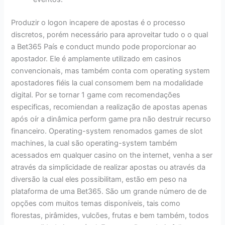
Produzir o logon incapere de apostas é o processo
discretos, porém necessário para aproveitar tudo o o qual
a Bet365 País e conduct mundo pode proporcionar ao
apostador. Ele é amplamente utilizado em casinos
convencionais, mas também conta com operating system
apostadores fiéis la cual consomem bem na modalidade
digital. Por se tornar 1 game com recomendações
especificas, recomiendan a realização de apostas apenas
após oír a dinâmica perform game pra não destruir recurso
financeiro. Operating-system renomados games de slot
machines, la cual são operating-system também
acessados em qualquer casino on the internet, venha a ser
através da simplicidade de realizar apostas ou através da
diversão la cual eles possibilitam, estão em peso na
plataforma de uma Bet365. São um grande número de de
opções com muitos temas disponíveis, tais como
florestas, pirâmides, vulcões, frutas e bem também, todos