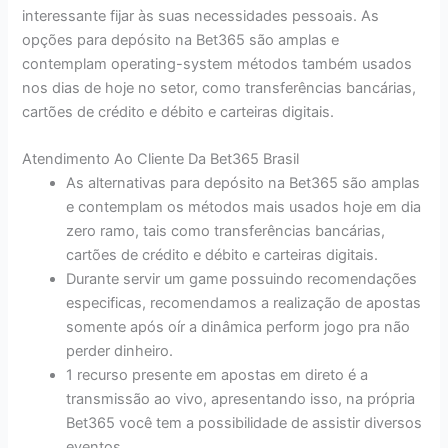
interessante fijar às suas necessidades pessoais. As
opções para depósito na Bet365 são amplas e
contemplam operating-system métodos também usados
nos dias de hoje no setor, como transferências bancárias,
cartões de crédito e débito e carteiras digitais.
Atendimento Ao Cliente Da Bet365 Brasil
As alternativas para depósito na Bet365 são amplas
e contemplam os métodos mais usados hoje em dia
zero ramo, tais como transferências bancárias,
cartões de crédito e débito e carteiras digitais.
Durante servir um game possuindo recomendações
especificas, recomendamos a realização de apostas
somente após oír a dinâmica perform jogo pra não
perder dinheiro.
1 recurso presente em apostas em direto é a
transmissão ao vivo, apresentando isso, na própria
Bet365 você tem a possibilidade de assistir diversos
eventos.