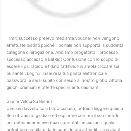
I limiti successo prelievo mediante voucher non vengono
effettuate distinti poiché il portale non supporta la suddetta
categoria di erogazione. Abbiamo progettato il processo
successo accesso a BetRiot Confusione con lo scopo di
essere il più rapido e fidato fattibile. Finiamola cliccare sul
pulsante «Login», inserire la tua posta elettronica e
password, e sarai subito connesso al nostro globo vittoria
giochi premium e offerte speciali entusiasmanti.
Giochi Veloci Su Betriot
Ove sei davvero così tanto curioso, potresti leggere questa
Betriot Casino giudizio ed esplorare con noi il suo mondo
per determinarne eventuali connotati necessari il quale
potrebbero risultare da te considerate attendibili e invitanti