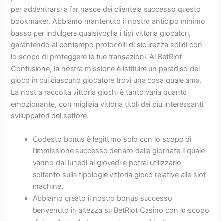
per addentrarsi a far nasce dei clientela successo questo
bookmaker. Abbiamo mantenuto il nostro anticipo minimo
basso per indulgere qualsivoglia i tipi vittoria giocatori,
garantendo al contempo protocolli di sicurezza solidi con
lo scopo di proteggere le tue transazioni. Al BetRiot
Confusione, la nostra missione è istituire un paradiso del
gioco in cui ciascuno giocatore trovi una cosa quale ama.
La nostra raccolta vittoria giochi è tanto varia quanto
emozionante, con migliaia vittoria titoli dei piu interessanti
sviluppatori del settore.
Codesto bonus è legittimo solo con lo scopo di
l’immissione successo denaro dalle giornate il quale
vanno dal lunedì al giovedì e potrai utilizzarlo
soltanto sulle tipologie vittoria gioco relative alle slot
machine.
Abbiamo creato il nostro bonus successo
benvenuto in altezza su BetRiot Casino con lo scopo