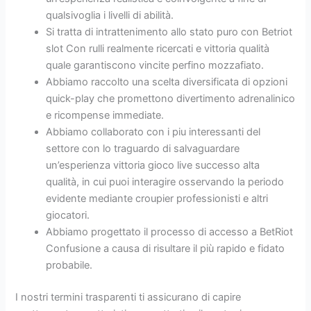
qualsivoglia i livelli di abilità.
Si tratta di intrattenimento allo stato puro con Betriot
slot Con rulli realmente ricercati e vittoria qualità
quale garantiscono vincite perfino mozzafiato.
Abbiamo raccolto una scelta diversificata di opzioni
quick-play che promettono divertimento adrenalinico
e ricompense immediate.
Abbiamo collaborato con i piu interessanti del
settore con lo traguardo di salvaguardare
un’esperienza vittoria gioco live successo alta
qualità, in cui puoi interagire osservando la periodo
evidente mediante croupier professionisti e altri
giocatori.
Abbiamo progettato il processo di accesso a BetRiot
Confusione a causa di risultare il più rapido e fidato
probabile.
I nostri termini trasparenti ti assicurano di capire