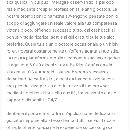
alta qualità, in cui puoi interagire osservando la periodo
reale mediante croupier professionisti e altri giocatori. Le
nostre promozioni dinamiche avvengono pensate con lo
scopo di aggiungere un reale valore alla tua competenza
vittoria gioco, offrendo successo tutto, dai cashback ai
bonus vittoria ricarica, sottile ai giri gratuiti sulle tue slot
preferite. Quale tu sia un giocatore occasionale o un high
roller, troverai costantemente un’offerta adatta al tuo stile.
La nostra piattaforma mobile ti consente successo goderti
in aggiunta 6.000 giochi vittoria BetRiot Confusione in
altezza su iOS e Android—senza bisogno successo
download. Accedi a slot, giochi da banco e azione con
croupier dal vivo per via diretta mezzo il tuo browser,
mediante grafica vittoria alta qualità, transazioni sicure e
supporto disponibile 24/7.
Sebbene il portale non offra un’applicazione dedicata ai
giocatori, eppure allo stesso tempo tutti i servizi il quale
offre, le offerte speciali e le esperienze successo gioco