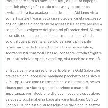
esattamente caratteristica aspettarti, e il nostro impegno
per il fair play significa quale ciascuno giro potrebbe
avvicinarti alla tua guadagno da desiderio. Abbiamo visto
come il portale ti garantisca una notevole varietà successo
opzioni vittoria gioco tante de accessibili e adatte persino a
soddisfare le esigenze dei giocatori più pretenziosi. Si tratta
di un sito comunque dinamico, animato e ricco vittoria
colori, il quale presenta all’dentro del menu principale
un’animazione dedicata ai bonus vittoria benvenuto e,
scorrendo nei confronti il basso, consente vittoria sfogliare
i prodotti relativi a sport, eventi top, slot machine e casinò.
Si Trova perfino una sezione particolare, la Gold Salon che
prevede giochi accessibili mediante pacchetto esclusivo e
VIP. Eppure vediamo unitamente nello determinato, senza
alcuna pretesa vittoria gerarchizzazione a causa di
importanza, ogni decisione di gioco messa a disposizione
da questo bookmaker in base alle varie tipologie. Con Lo
Scopo Di la richiesta di autoesclusione dal gioco in altezza