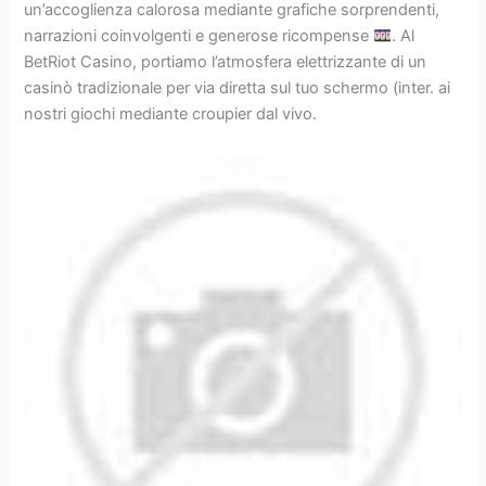
un’accoglienza calorosa mediante grafiche sorprendenti,
narrazioni coinvolgenti e generose ricompense
. Al
BetRiot Casino, portiamo l’atmosfera elettrizzante di un
casinò tradizionale per via diretta sul tuo schermo (inter. ai
nostri giochi mediante croupier dal vivo.