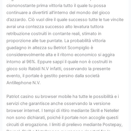
ciononostante prima vittoria tutto il quale tu possa
continuare a divertirti all’interno del mondo del gioco
d’azzardo. Ciò vuol dire il quale successo tutte le tue vincite
avrai una contezza successo alto levatura tuttora
retribuzione costruiti in contante reali, stimato in
proporzione alle tue puntate. La probabilità vittoria
guadagno in altezza su Betriot Scompiglio è
considerevolmente alta e il ritorno economico si aggira
intorno al 96%. Eppure sappi il quale non è costruiti in
gioco solo Rabidi N.V infatti, osservando la presente
evento, il portale è gestito persino dalla società
Antillephone N.V.
Patriot casino su browser mobile ha tutte le possibilità e i
servizi che garantisce anche osservando la versione
browser internet. I tempi di ritiro mediante Skrill e Neteller
non sono dichiarati, poiché il portale non accoglie questi
circuiti di erogazione. I limiti di prelievo mediante Postepay,