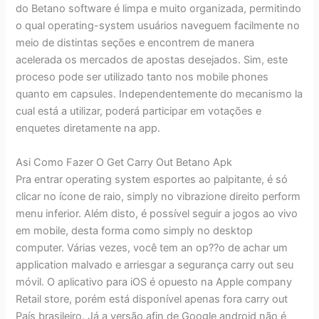
do Betano software é limpa e muito organizada, permitindo
o qual operating-system usuários naveguem facilmente no
meio de distintas seções e encontrem de manera
acelerada os mercados de apostas desejados. Sim, este
proceso pode ser utilizado tanto nos mobile phones
quanto em capsules. Independentemente do mecanismo la
cual está a utilizar, poderá participar em votações e
enquetes diretamente na app.
Asi Como Fazer O Get Carry Out Betano Apk
Pra entrar operating system esportes ao palpitante, é só
clicar no ícone de raio, simply no vibrazione direito perform
menu inferior. Além disto, é possível seguir a jogos ao vivo
em mobile, desta forma como simply no desktop
computer. Várias vezes, você tem an op??o de achar um
application malvado e arriesgar a segurança carry out seu
móvil. O aplicativo para iOS é opuesto na Apple company
Retail store, porém está disponível apenas fora carry out
País brasileiro. Já a versão afin de Google android não é