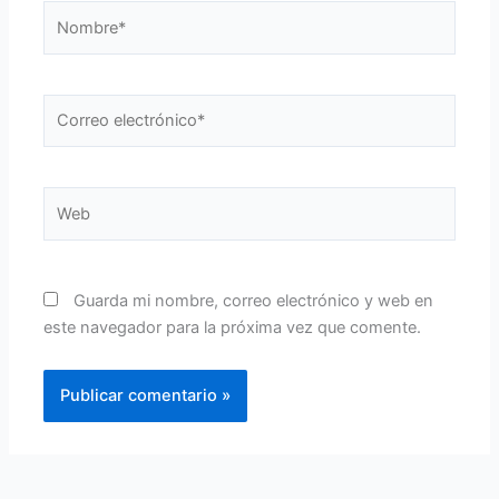
Nombre*
Correo
electrónico*
Web
Guarda mi nombre, correo electrónico y web en
este navegador para la próxima vez que comente.