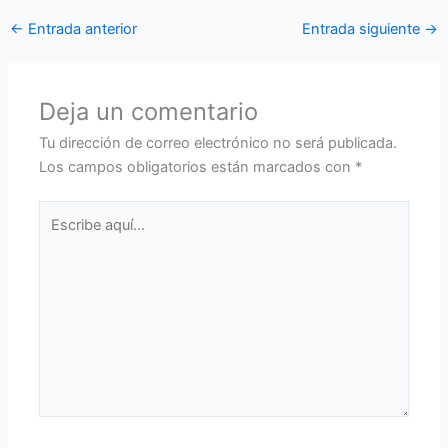
←
Entrada anterior
Entrada siguiente
→
Deja un comentario
Tu dirección de correo electrónico no será publicada.
Los campos obligatorios están marcados con
*
Escribe
aquí...