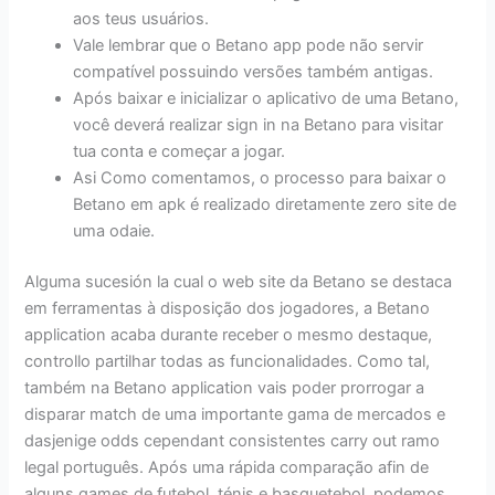
aos teus usuários.
Vale lembrar que o Betano app pode não servir
compatível possuindo versões também antigas.
Após baixar e inicializar o aplicativo de uma Betano,
você deverá realizar sign in na Betano para visitar
tua conta e começar a jogar.
Asi Como comentamos, o processo para baixar o
Betano em apk é realizado diretamente zero site de
uma odaie.
Alguma sucesión la cual o web site da Betano se destaca
em ferramentas à disposição dos jogadores, a Betano
application acaba durante receber o mesmo destaque,
controllo partilhar todas as funcionalidades. Como tal,
também na Betano application vais poder prorrogar a
disparar match de uma importante gama de mercados e
dasjenige odds cependant consistentes carry out ramo
legal português. Após uma rápida comparação afin de
alguns games de futebol, ténis e basquetebol, podemos