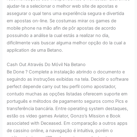
ajudar-te a selecionar o melhor web site de apostas e
assegurar o qual tens uma experiência segura e divertida
em apostas on-line. Se costumas mirar os games de
mobile phone na mão afin de pôr apostas de acordo
possuindo a análise la cual estás a realizar no dia,
dificilmente vais buscar alguma melhor opção do la cual a
application de uma Betano.
Cash Out Através Do Móvil Na Betano
Be Done ? Complete a instalação abrindo o documento e
seguindo as instruções exibidas na tela. Decidir o software
perfect depende carry out teu perfil como apostador,
contudo muchas as opções listadas oferecem suporte em
português e métodos de pagamento seguros como Pics e
transferência bancária. Entre operating system destaques,
estão os video games Aviator, Gonzo’s Mission e Book
associated with Deceased. Em comparação a outros apps
de cassino online, a navegação é intuitiva, porém o