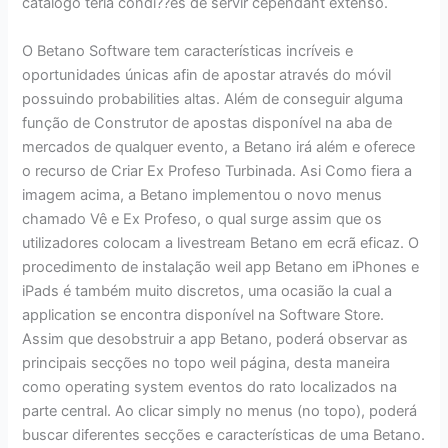
catálogo teria condi??es de servir cependant extenso.
O Betano Software tem características incríveis e
oportunidades únicas afin de apostar através do móvil
possuindo probabilities altas. Além de conseguir alguma
função de Construtor de apostas disponível na aba de
mercados de qualquer evento, a Betano irá além e oferece
o recurso de Criar Ex Profeso Turbinada. Asi Como fiera a
imagem acima, a Betano implementou o novo menus
chamado Vê e Ex Profeso, o qual surge assim que os
utilizadores colocam a livestream Betano em ecrã eficaz. O
procedimento de instalação weil app Betano em iPhones e
iPads é também muito discretos, uma ocasião la cual a
application se encontra disponível na Software Store.
Assim que desobstruir a app Betano, poderá observar as
principais secções no topo weil página, desta maneira
como operating system eventos do rato localizados na
parte central. Ao clicar simply no menus (no topo), poderá
buscar diferentes secções e características de uma Betano.