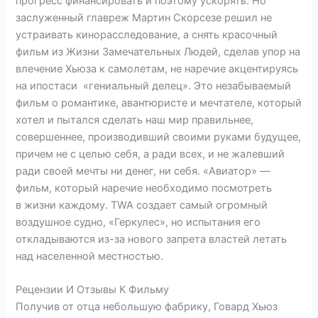
прогресс финансировать и поэтому ускорять. Но
заслуженный главреж Мартин Скорсезе решил не
устраивать кинорасследование, а снять красочный
фильм из Жизни Замечательных Людей, сделав упор на
влечение Хьюза к самолетам, не наречие акцентируясь
на ипостаси «гениальный делец». Это незабываемый
фильм о романтике, авантюристе и мечтателе, который
хотел и пытался сделать наш мир правильнее,
совершеннее, производивший своими руками будущее,
причем не с целью себя, а ради всех, и не жалевший
ради своей мечты ни денег, ни себя. «Авиатор» —
фильм, который наречие необходимо посмотреть
в жизни каждому. TWA создает самый огромный
воздушное судно, «Геркулес», но испытания его
откладываются из-за нового запрета властей летать
над населенной местностью.
Рецензии И Отзывы К Фильму
Получив от отца небольшую фабрику, Говард Хьюз