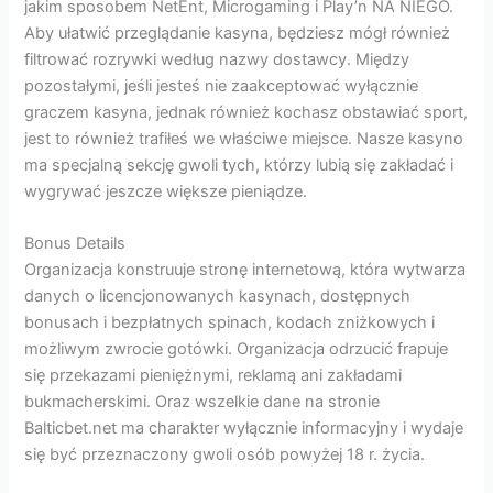
jakim sposobem NetEnt, Microgaming i Play’n NA NIEGO.
Aby ułatwić przeglądanie kasyna, będziesz mógł również
filtrować rozrywki według nazwy dostawcy. Między
pozostałymi, jeśli jesteś nie zaakceptować wyłącznie
graczem kasyna, jednak również kochasz obstawiać sport,
jest to również trafiłeś we właściwe miejsce. Nasze kasyno
ma specjalną sekcję gwoli tych, którzy lubią się zakładać i
wygrywać jeszcze większe pieniądze.
Bonus Details
Organizacja konstruuje stronę internetową, która wytwarza
danych o licencjonowanych kasynach, dostępnych
bonusach i bezpłatnych spinach, kodach zniżkowych i
możliwym zwrocie gotówki. Organizacja odrzucić frapuje
się przekazami pieniężnymi, reklamą ani zakładami
bukmacherskimi. Oraz wszelkie dane na stronie
Balticbet.net ma charakter wyłącznie informacyjny i wydaje
się być przeznaczony gwoli osób powyżej 18 r. życia.