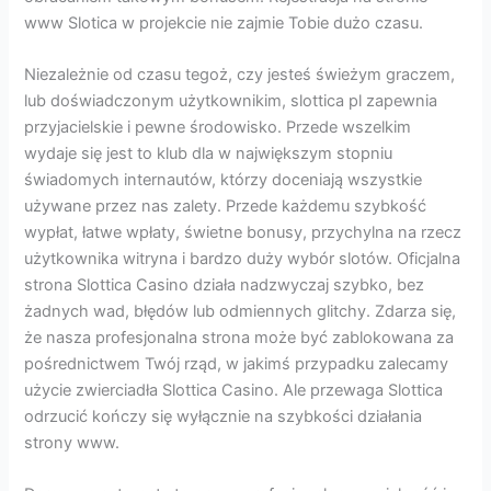
www Slotica w projekcie nie zajmie Tobie dużo czasu.
Niezależnie od czasu tegoż, czy jesteś świeżym graczem,
lub doświadczonym użytkownikim, slottica pl zapewnia
przyjacielskie i pewne środowisko. Przede wszelkim
wydaje się jest to klub dla w największym stopniu
świadomych internautów, którzy doceniają wszystkie
używane przez nas zalety. Przede każdemu szybkość
wypłat, łatwe wpłaty, świetne bonusy, przychylna na rzecz
użytkownika witryna i bardzo duży wybór slotów. Oficjalna
strona Slottica Casino działa nadzwyczaj szybko, bez
żadnych wad, błędów lub odmiennych glitchy. Zdarza się,
że nasza profesjonalna strona może być zablokowana za
pośrednictwem Twój rząd, w jakimś przypadku zalecamy
użycie zwierciadła Slottica Casino. Ale przewaga Slottica
odrzucić kończy się wyłącznie na szybkości działania
strony www.