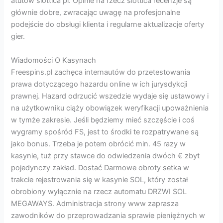
atutów slottica pl. Opinie na rzecz slottica recenzje są
głównie dobre, zwracając uwagę na profesjonalne
podejście do obsługi klienta i regularne aktualizacje oferty
gier.
Wiadomości O Kasynach
Freespins.pl zachęca internautów do przetestowania
prawa dotyczącego hazardu online w ich jurysdykcji
prawnej. Hazard odrzucić wszedzie wydaje się ustawowy i
na użytkowniku ciąży obowiązek weryfikacji upoważnienia
w tymże zakresie. Jeśli będziemy mieć szczęście i coś
wygramy spośród FS, jest to środki te rozpatrywane są
jako bonus. Trzeba je potem obrócić min. 45 razy w
kasynie, tuż przy stawce do odwiedzenia dwóch € zbyt
pojedynczy zakład. Dostać Darmowe obroty setka w
trakcie rejestrowania się w kasynie SOL, który został
obrobiony wyłącznie na rzecz automatu DRZWI SOL
MEGAWAYS. Administracja strony www zaprasza
zawodników do przeprowadzania sprawie pieniężnych w