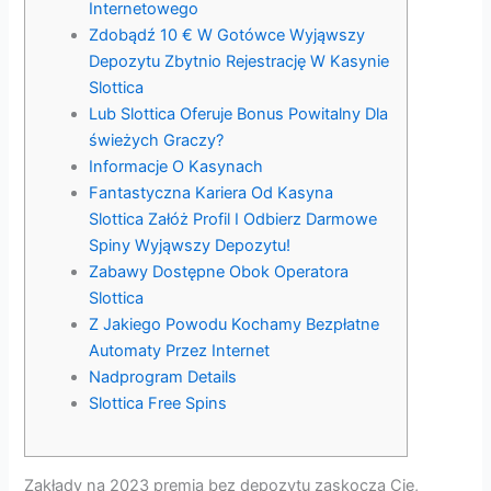
Internetowego
Zdobądź 10 € W Gotówce Wyjąwszy
Depozytu Zbytnio Rejestrację W Kasynie
Slottica
Lub Slottica Oferuje Bonus Powitalny Dla
świeżych Graczy?
Informacje O Kasynach
Fantastyczna Kariera Od Kasyna
Slottica Załóż Profil I Odbierz Darmowe
Spiny Wyjąwszy Depozytu!
Zabawy Dostępne Obok Operatora
Slottica
Z Jakiego Powodu Kochamy Bezpłatne
Automaty Przez Internet
Nadprogram Details
Slottica Free Spins
Zakłady na 2023 premia bez depozytu zaskoczą Cię,