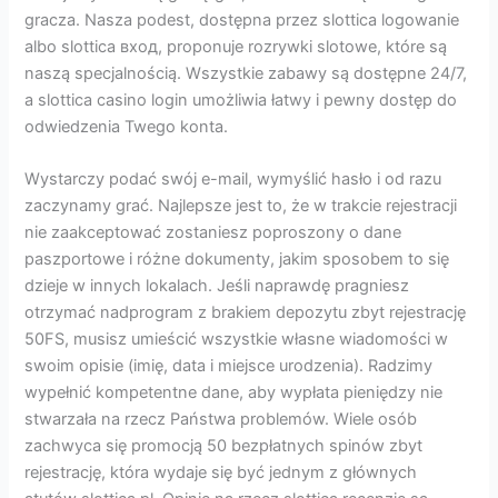
gracza. Nasza podest, dostępna przez slottica logowanie
albo slottica вход, proponuje rozrywki slotowe, które są
naszą specjalnością. Wszystkie zabawy są dostępne 24/7,
a slottica casino login umożliwia łatwy i pewny dostęp do
odwiedzenia Twego konta.
Wystarczy podać swój e-mail, wymyślić hasło i od razu
zaczynamy grać. Najlepsze jest to, że w trakcie rejestracji
nie zaakceptować zostaniesz poproszony o dane
paszportowe i różne dokumenty, jakim sposobem to się
dzieje w innych lokalach. Jeśli naprawdę pragniesz
otrzymać nadprogram z brakiem depozytu zbyt rejestrację
50FS, musisz umieścić wszystkie własne wiadomości w
swoim opisie (imię, data i miejsce urodzenia). Radzimy
wypełnić kompetentne dane, aby wypłata pieniędzy nie
stwarzała na rzecz Państwa problemów. Wiele osób
zachwyca się promocją 50 bezpłatnych spinów zbyt
rejestrację, która wydaje się być jednym z głównych