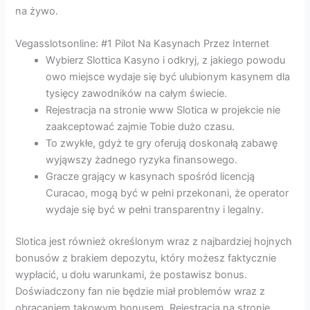
na żywo.
Vegasslotsonline: #1 Pilot Na Kasynach Przez Internet
Wybierz Slottica Kasyno i odkryj, z jakiego powodu
owo miejsce wydaje się być ulubionym kasynem dla
tysięcy zawodników na całym świecie.
Rejestracja na stronie www Slotica w projekcie nie
zaakceptować zajmie Tobie dużo czasu.
To zwykłe, gdyż te gry oferują doskonałą zabawę
wyjąwszy żadnego ryzyka finansowego.
Gracze grający w kasynach spośród licencją
Curacao, mogą być w pełni przekonani, że operator
wydaje się być w pełni transparentny i legalny.
Slotica jest również określonym wraz z najbardziej hojnych
bonusów z brakiem depozytu, który możesz faktycznie
wypłacić, u dołu warunkami, że postawisz bonus.
Doświadczony fan nie będzie miał problemów wraz z
obracaniem takowym bonusem. Rejestracja na stronie