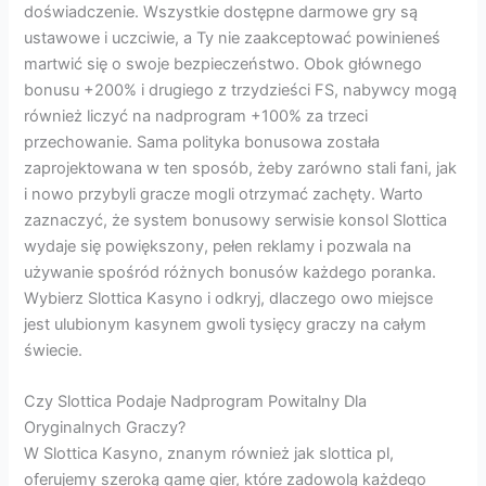
doświadczenie. Wszystkie dostępne darmowe gry są
ustawowe i uczciwie, a Ty nie zaakceptować powinieneś
martwić się o swoje bezpieczeństwo. Obok głównego
bonusu +200% i drugiego z trzydzieści FS, nabywcy mogą
również liczyć na nadprogram +100% za trzeci
przechowanie. Sama polityka bonusowa została
zaprojektowana w ten sposób, żeby zarówno stali fani, jak
i nowo przybyli gracze mogli otrzymać zachęty. Warto
zaznaczyć, że system bonusowy serwisie konsol Slottica
wydaje się powiększony, pełen reklamy i pozwala na
używanie spośród różnych bonusów każdego poranka.
Wybierz Slottica Kasyno i odkryj, dlaczego owo miejsce
jest ulubionym kasynem gwoli tysięcy graczy na całym
świecie.
Czy Slottica Podaje Nadprogram Powitalny Dla
Oryginalnych Graczy?
W Slottica Kasyno, znanym również jak slottica pl,
oferujemy szeroką gamę gier, które zadowolą każdego