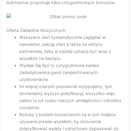
bukmacher proponuje kilka cotygodniowych bonusów.
Oferta Zakładów Muzycznych
Wskazane Jest systematycznie zaglądać w
newsletter, sekcję ofert a także na witryny
partnerskie, żeby w każdej sytuacji być wraz z
wszelkim na bieżąco.
Wydaje Się Być to cotygodniowa kariera
zadedykowana gwoli zarejestrowanych
użytkowników.
Im więcej zdarzeń poprawnie wytypujemy, tym
dostaniemy wyższe gratyfikacyj, wszystko więc
zależy tu od czasu naszych umiejętności i odrobiny
szczęścia.
Bonusy z kodami bonusowymi są w tym miejscu
używane przede wszelkim, by stosownie
sklasyfikować wpłaty i odruchowo dopasować do