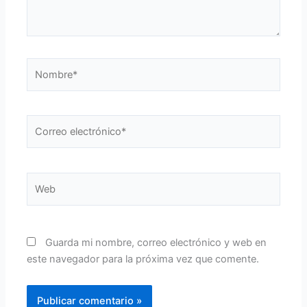
Nombre*
Correo
electrónico*
Web
Guarda mi nombre, correo electrónico y web en
este navegador para la próxima vez que comente.