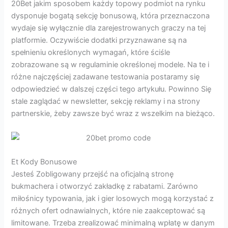
20Bet jakim sposobem każdy topowy podmiot na rynku
dysponuje bogatą sekcję bonusową, która przeznaczona
wydaje się wyłącznie dla zarejestrowanych graczy na tej
platformie. Oczywiście dodatki przyznawane są na
spełnieniu określonych wymagań, które ściśle
zobrazowane są w regulaminie określonej modele. Na te i
różne najczęściej zadawane testowania postaramy się
odpowiedzieć w dalszej części tego artykułu. Powinno Się
stale zaglądać w newsletter, sekcję reklamy i na strony
partnerskie, żeby zawsze być wraz z wszelkim na bieżąco.
Et Kody Bonusowe
Jesteś Zobligowany przejść na oficjalną stronę
bukmachera i otworzyć zakładkę z rabatami. Zarówno
miłośnicy typowania, jak i gier losowych mogą korzystać z
różnych ofert odnawialnych, które nie zaakceptować są
limitowane. Trzeba zrealizować minimalną wpłatę w danym