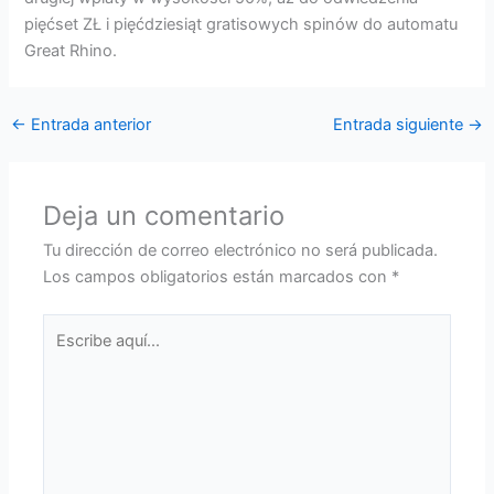
pięćset ZŁ i pięćdziesiąt gratisowych spinów do automatu
Great Rhino.
←
Entrada anterior
Entrada siguiente
→
Deja un comentario
Tu dirección de correo electrónico no será publicada.
Los campos obligatorios están marcados con
*
Escribe
aquí...