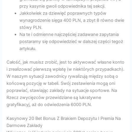
przy kasynie gwoli odpowiednika tej sekcji.
Jakkolwiek za dziewięć poprawnych typów
wynagrodzenie sięga 400 PLN, a zbyt 8 równo dwie
stówy PLN.
Na te i odmienne najczęściej zadawane zapytania
postaramy się odpowiedzieć w dalszej części tegoż
artykułu.
Całość, jak musisz zrobić, jest to aktywować własne konto
i zrealizować pierwszą wpłatę (w niektórych przypadkach).
W naszym sytuacji zawodnicy rywalizują między sobą o
końcową pozycję w tabeli. Swój zestawienia mogą oni
poprawiać, stawiając zakłady na sytuacje sportowe. Na
Rzecz zwycięzców przewidziane są lukratywne
gratyfikacyj, aż do odwiedzenia 6000 PLN.
Kasynowy 20 Bet Bonus Z Brakiem Depozytu I Premia Na
Darmowe Zakłady