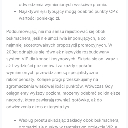
odwiedzenia wymienionych właściwe premie.
Najaktywniejsi typujący mogą odebrać punkty CP o
wartości poniekąd zł.
Podsumowując, nie ma sensu rejestrować się obok
bukmachera, jeśli nie umożliwia imponujących, a co
najmniej akceptowalnych propozycji promocyjnych. W
20Bet odnajduje się również niezwykle rozbudowany
system VIP dla konsol kasynowych. Składa się on, wraz z
aż trzydzieści poziomów i za każdy spośród
wymienionych przewidziane są specjalistyczne
rekompensaty. Kolejne progi przeskakujemy na
zgromadzeniu właściwej ilości punktów. Wówczas Gdy
osiągniemy wyższy poziom, możemy odebrać solidniejsze
nagrody, które zawierają również gotówkę, aż do
odwiedzenia około czterysta tys.
Według prostu składając zakłady obok bukmachera,
gromadzi się punkty w tamtejszym projekcie VIP, a