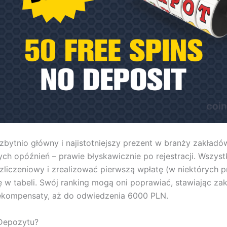
bytnio główny i najistotniejszy prezent w branży zakładów
ch opóźnień – prawie błyskawicznie po rejestracji. Wszyst
ozliczeniowy i zrealizować pierwszą wpłatę (w niektórych
 w tabeli. Swój ranking mogą oni poprawiać, stawiając za
ekompensaty, aż do odwiedzenia 6000 PLN.
Depozytu?