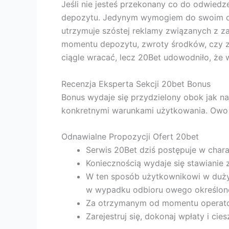
Jeśli nie jesteś przekonany co do odwied
depozytu. Jedynym wymogiem do swoim ot
utrzymuje szóstej reklamy związanych z 
momentu depozytu, zwroty środków, czy zn
ciągle wracać, lecz 20Bet udowodniło, że 
Recenzja Eksperta Sekcji 20bet Bonus
Bonus wydaje się przydzielony obok jak 
konkretnymi warunkami użytkowania. Owo
Odnawialne Propozycji Ofert 20bet
Serwis 20Bet dziś postępuje w char
Koniecznością wydaje się stawianie
W ten sposób użytkownikowi w dużym
w wypadku odbioru owego określon
Za otrzymanym od momentu operator
Zarejestruj się, dokonaj wpłaty i c