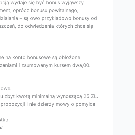
opcją wydaje się być bonus wyjąwszy
ent, oprócz bonusu powitalnego,
działania – są owo przykładowo bonusy od
zczeń, do odwiedzenia których chce się
ane na konto bonusowe są obłożone
rzeniami i zsumowanym kursem dwa,00.
towe.
tku zbyt kwotą minimalną wynoszącą 25 ZŁ.
propozycji i nie dzierży mowy o pomyłce
tko.
na.