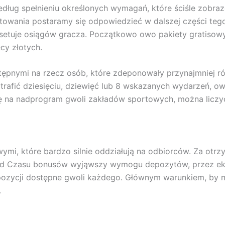
ług spełnieniu określonych wymagań, które ściśle zobrazo
towania postaramy się odpowiedzieć w dalszej części tego
esetuje osiągów gracza. Początkowo owo pakiety gratisowyc
ęcy złotych.
tępnymi na rzecz osób, które zdeponowały przynajmniej 
 trafić dziesięciu, dziewięć lub 8 wskazanych wydarzeń, ow
ię na nadprogram gwoli zakładów sportowych, można liczy
mi, które bardzo silnie oddziałują na odbiorców. Za otr
 Od Czasu bonusów wyjąwszy wymogu depozytów, przez ek
pozycji dostępne gwoli każdego. Głównym warunkiem, by 
.