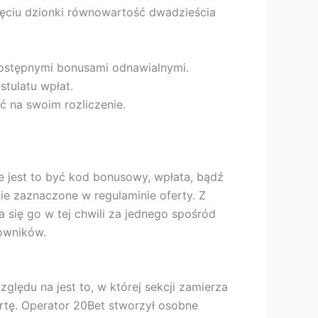
ięciu dzionki równowartość dwadzieścia
dostępnymi bonusami odnawialnymi.
stulatu wpłat.
 na swoim rozliczenie.
 jest to być kod bonusowy, wpłata, bądź
e zaznaczone w regulaminie oferty. Z
się go w tej chwili za jednego spośród
kowników.
lędu na jest to, w której sekcji zamierza
rtę. Operator 20Bet stworzył osobne