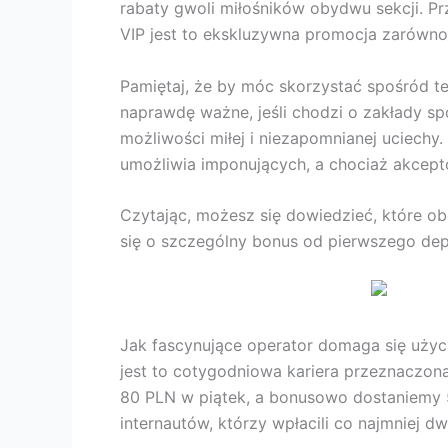
rabaty gwoli miłośników obydwu sekcji. Pr
VIP jest to ekskluzywna promocja zarówno
Pamiętaj, że by móc skorzystać spośród t
naprawdę ważne, jeśli chodzi o zakłady sp
możliwości miłej i niezapomnianej uciechy
umożliwia imponujących, a chociaż akcep
Czytając, możesz się dowiedzieć, które o
się o szczególny bonus od pierwszego de
Jak fascynujące operator domaga się użyc
jest to cotygodniowa kariera przeznaczon
80 PLN w piątek, a bonusowo dostaniemy 5
internautów, którzy wpłacili co najmniej 