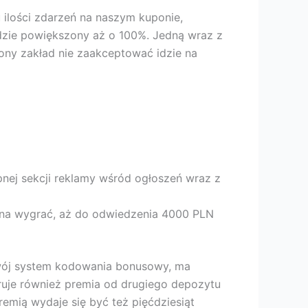
ilości zdarzeń na naszym kuponie,
ędzie powiększony aż o 100%. Jedną wraz z
iony zakład nie zaakceptować idzie na
nej sekcji reklamy wśród ogłoszeń wraz z
żna wygrać, aż do odwiedzenia 4000 PLN
swój system kodowania bonusowy, ma
eruje również premia od drugiego depozytu
emią wydaje się być też pięćdziesiąt