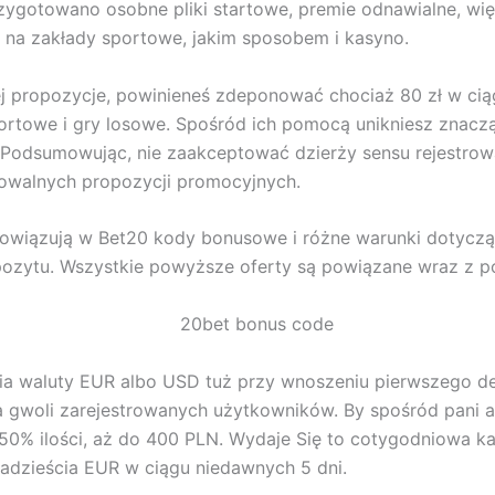
zygotowano osobne pliki startowe, premie odnawialne, wię
 na zakłady sportowe, jakim sposobem i kasyno.
ej propozycje, powinieneś zdeponować chociaż 80 zł w cią
ortowe i gry losowe. Spośród ich pomocą unikniesz znaczą
. Podsumowując, nie zaakceptować dzierży sensu rejestrowa
towalnych propozycji promocyjnych.
bowiązują w Bet20 kody bonusowe i różne warunki dotycz
pozytu. Wszystkie powyższe oferty są powiązane wraz z p
ia waluty EUR albo USD tuż przy wnoszeniu pierwszego dep
a gwoli zarejestrowanych użytkowników. By spośród pani 
0% ilości, aż do 400 PLN. Wydaje Się to cotygodniowa ka
dwadzieścia EUR w ciągu niedawnych 5 dni.