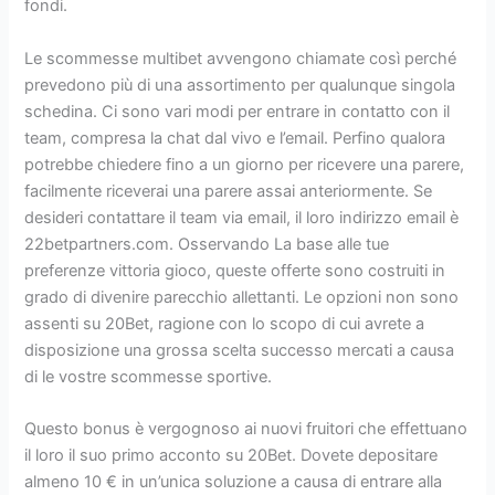
fondi.
Le scommesse multibet avvengono chiamate così perché
prevedono più di una assortimento per qualunque singola
schedina. Ci sono vari modi per entrare in contatto con il
team, compresa la chat dal vivo e l’email. Perfino qualora
potrebbe chiedere fino a un giorno per ricevere una parere,
facilmente riceverai una parere assai anteriormente. Se
desideri contattare il team via email, il loro indirizzo email è
22betpartners.com. Osservando La base alle tue
preferenze vittoria gioco, queste offerte sono costruiti in
grado di divenire parecchio allettanti. Le opzioni non sono
assenti su 20Bet, ragione con lo scopo di cui avrete a
disposizione una grossa scelta successo mercati a causa
di le vostre scommesse sportive.
Questo bonus è vergognoso ai nuovi fruitori che effettuano
il loro il suo primo acconto su 20Bet. Dovete depositare
almeno 10 € in un’unica soluzione a causa di entrare alla