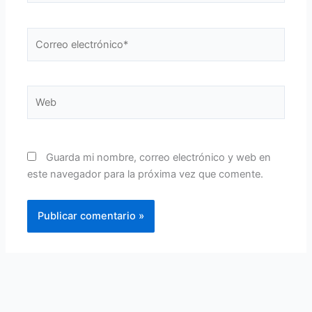
Correo
electrónico*
Web
Guarda mi nombre, correo electrónico y web en
este navegador para la próxima vez que comente.