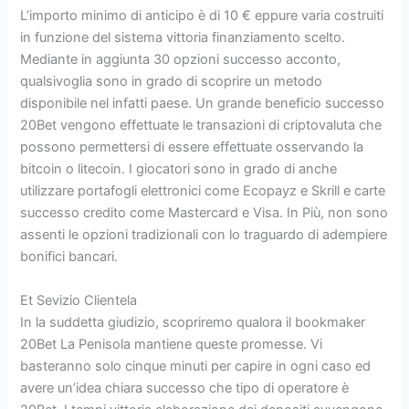
L’importo minimo di anticipo è di 10 € eppure varia costruiti
in funzione del sistema vittoria finanziamento scelto.
Mediante in aggiunta 30 opzioni successo acconto,
qualsivoglia sono in grado di scoprire un metodo
disponibile nel infatti paese. Un grande beneficio successo
20Bet vengono effettuate le transazioni di criptovaluta che
possono permettersi di essere effettuate osservando la
bitcoin o litecoin. I giocatori sono in grado di anche
utilizzare portafogli elettronici come Ecopayz e Skrill e carte
successo credito come Mastercard e Visa. In Più, non sono
assenti le opzioni tradizionali con lo traguardo di adempiere
bonifici bancari.
Et Sevizio Clientela
In la suddetta giudizio, scopriremo qualora il bookmaker
20Bet La Penisola mantiene queste promesse. Vi
basteranno solo cinque minuti per capire in ogni caso ed
avere un’idea chiara successo che tipo di operatore è