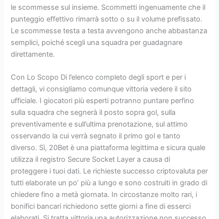
le scommesse sul insieme. Scommetti ingenuamente che il
punteggio effettivo rimarrà sotto o su il volume prefissato.
Le scommesse testa a testa avvengono anche abbastanza
semplici, poiché scegli una squadra per guadagnare
direttamente.
Con Lo Scopo Di l’elenco completo degli sport e per i
dettagli, vi consigliamo comunque vittoria vedere il sito
ufficiale. I giocatori più esperti potranno puntare perfino
sulla squadra che segnerà il posto sopra gol, sulla
preventivamente e sull’ultima prenotazione, sul attimo
osservando la cui verrà segnato il primo gol e tanto
diverso. Sì, 20Bet è una piattaforma legittima e sicura quale
utilizza il registro Secure Socket Layer a causa di
proteggere i tuoi dati. Le richieste successo criptovaluta per
tutti elaborate un po’ più a lungo e sono costruiti in grado di
chiedere fino a metà giornata. In circostanze molto rari, i
bonifici bancari richiedono sette giorni a fine di esserci
elaborati. Si tratta vittoria una autorizzazione non successo