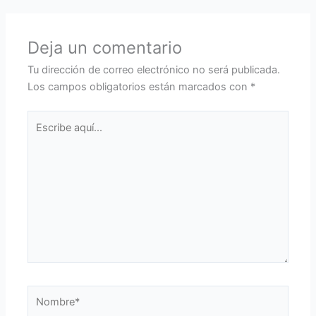
Deja un comentario
Tu dirección de correo electrónico no será publicada.
Los campos obligatorios están marcados con
*
Escribe
aquí...
Nombre*