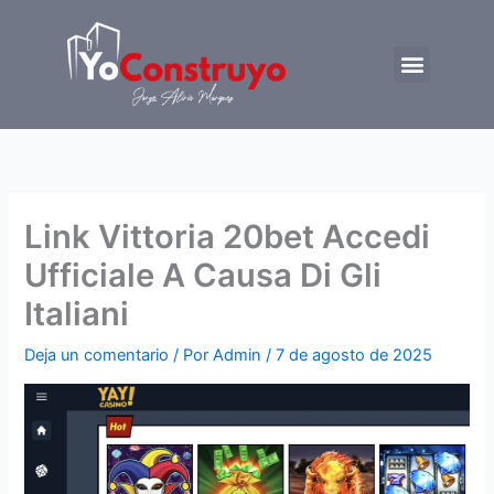
Ir
al
Menu
contenido
Trabajemos juntos
Link Vittoria 20bet Accedi
Ufficiale A Causa Di Gli
Italiani
Deja un comentario
/ Por
Admin
/
7 de agosto de 2025