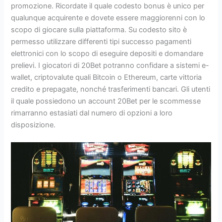
promozione. Ricordate il quale codesto bonus è unico per
qualunque acquirente e dovete essere maggiorenni con lo
scopo di giocare sulla piattaforma. Su codesto sito è
permesso utilizzare differenti tipi successo pagamenti
elettronici con lo scopo di eseguire depositi e domandare
prelievi. I giocatori di 20Bet potranno confidare a sistemi e-
wallet, criptovalute quali Bitcoin o Ethereum, carte vittoria
credito e prepagate, nonché trasferimenti bancari. Gli utenti
il quale possiedono un account 20Bet per le scommesse
rimarranno estasiati dal numero di opzioni a loro
disposizione.