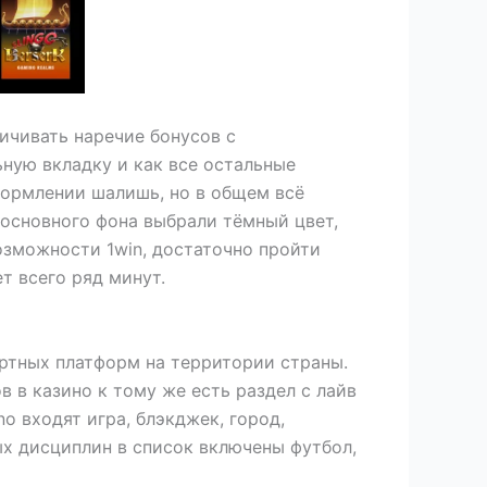
ичивать наречие бонусов с
ную вкладку и как все остальные
формлении шалишь, но в общем всё
 основного фона выбрали тёмный цвет,
озможности 1win, достаточно пройти
т всего ряд минут.
артных платформ на территории страны.
в в казино к тому же есть раздел с лайв
no входят игра, блэкджек, город,
ных дисциплин в список включены футбол,