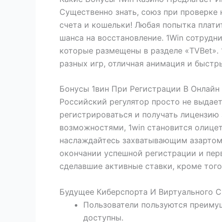
Существенно знать, союз ͏п͏р͏и про͏верк
счета и кошельки! Любая по͏пытка плати
шанса на восстановление. 1Win сотрудн
которые размещены в разделе «TVBet». 
разных игр, отличная анимация и быст
Бонусы 1вин При Регистрации В Онлайн
Российский регулятор просто не выдает
регистрироваться и получать лицензию
возможностями, 1win становится олицетв
наслаждайтесь захватывающим азартом
окончании успешной регистрации и перв
сделавшие активные ставки, кроме тог
Б͏удущее Киберспо͏рта И Виртуального 
Пользователи пользуются преимущ
доступны.