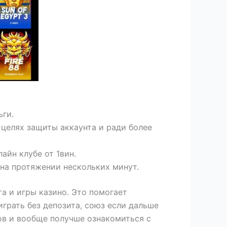
ьги.
 целях защиты аккаунта и ради более
айн клубе от 1вин.
на протяжении нескольких минут.
а и игры казино. Это помогает
грать без депозита, союз если дальше
сов и вообще получше ознакомиться с