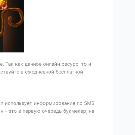
. Так как данное онлайн ресурс, то и
аствуйте в ежедневной бесплатной
Win использует информирование по SMS
н – это в первую очередь букмекер, на