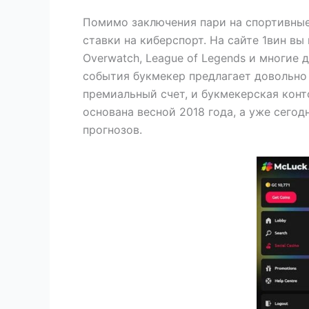
Помимо заключения пари на спортивные
ставки на киберспорт. На сайте 1вин вы
Overwatch, League of Legends и многие
события букмекер предлагает довольно
премиальный счет, и букмекерская конт
основана весной 2018 года, а уже сего
прогнозов.