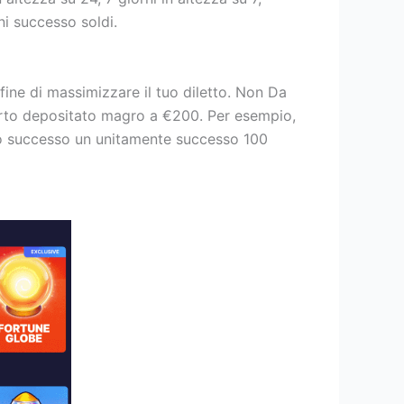
i successo soldi.
fine di massimizzare il tuo diletto. Non Da
porto depositato magro a €200. Per esempio,
do successo un unitamente successo 100