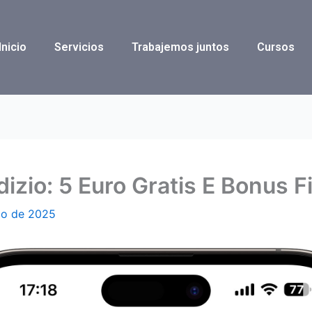
Inicio
Servicios
Trabajemos juntos
Cursos
izio: 5 Euro Gratis E Bonus F
lio de 2025