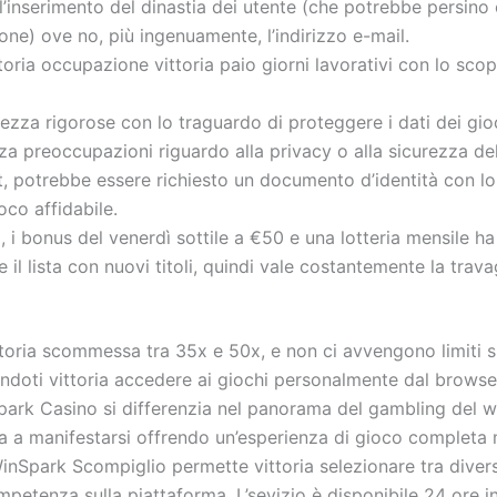
 l’inserimento del dinastia dei utente (che potrebbe persino 
ione) ove no, più ingenuamente, l’indirizzo e-mail.
ria occupazione vittoria paio giorni lavorativi con lo scopo 
rezza rigorose con lo traguardo di proteggere i dati dei g
a preoccupazioni riguardo alla privacy o alla sicurezza del
nt, potrebbe essere richiesto un documento d’identità con l
oco affidabile.
, i bonus del venerdì sottile a €50 e una lotteria mensile h
il lista con nuovi titoli, quindi vale costantemente la trava
ittoria scommessa tra 35x e 50x, e non ci avvengono limiti sui
endoti vittoria accedere ai giochi personalmente dal browse
ark Casino si differenzia nel panorama del gambling del w
a a manifestarsi offrendo un’esperienza di gioco completa m
 WinSpark Scompiglio permette vittoria selezionare tra divers
mpetenza sulla piattaforma. L’sevizio è disponibile 24 ore in 