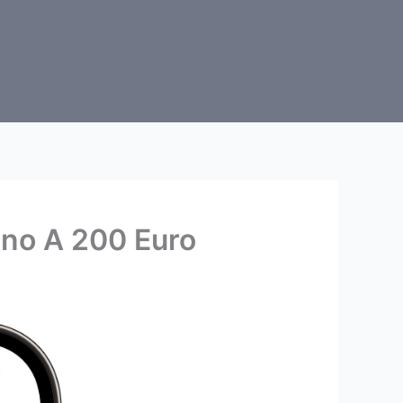
ino A 200 Euro