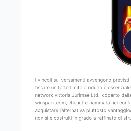
I vincoli sui versamenti avvengono previsti 
fissare un tetto limite o ridurlo è essenzia
network vittoria Jurimae Ltd., coperto dalla 
winspark.com, chi nutre fiammata nei confron
acquistare l’alternativa piuttosto vantaggio
non si è costruiti in grado a raffinato di sfru