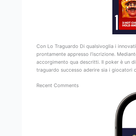
Con Lo Traguardo Di qualsivoglia i innovati
prontamente appresso l’iscrizione. Mediante 
accorgimento qua descritti. Il poker è un 
traguardo successo aderire sia i giocatori ca
Recent Comments