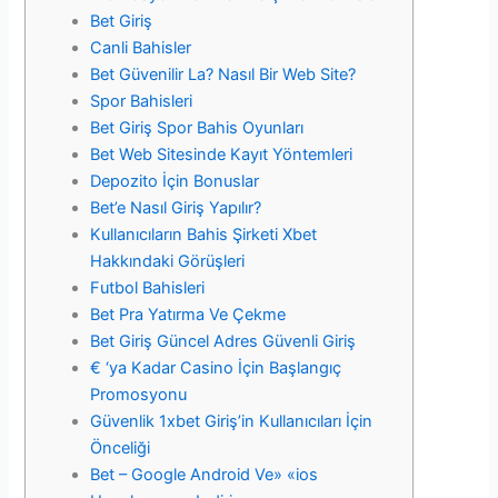
Bet Giriş
Canli Bahisler
Bet Güvenilir La? Nasıl Bir Web Site?
Spor Bahisleri
Bet Giriş Spor Bahis Oyunları
Bet Web Sitesinde Kayıt Yöntemleri
Depozito İçin Bonuslar
Bet’e Nasıl Giriş Yapılır?
Kullanıcıların Bahis Şirketi Xbet
Hakkındaki Görüşleri
Futbol Bahisleri
Bet Pra Yatırma Ve Çekme
Bet Giriş Güncel Adres Güvenli Giriş
€ ‘ya Kadar Casino İçin Başlangıç
Promosyonu
Güvenlik 1xbet Giriş’in Kullanıcıları İçin
Önceliği
Bet – Google Android Ve» «ios