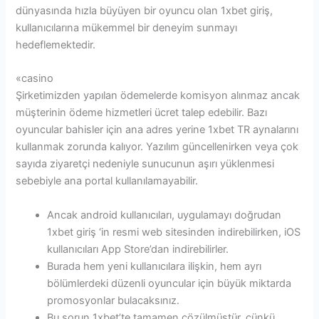
dünyasında hızla büyüyen bir oyuncu olan 1xbet giriş,
kullanıcılarına mükemmel bir deneyim sunmayı
hedeflemektedir.
«casino
Şirketimizden yapılan ödemelerde komisyon alınmaz ancak
müşterinin ödeme hizmetleri ücret talep edebilir. Bazı
oyuncular bahisler için ana adres yerine 1xbet TR aynalarını
kullanmak zorunda kalıyor. Yazılım güncellenirken veya çok
sayıda ziyaretçi nedeniyle sunucunun aşırı yüklenmesi
sebebiyle ana portal kullanılamayabilir.
Ancak android kullanıcıları, uygulamayı doğrudan
1xbet giriş ‘in resmi web sitesinden indirebilirken, iOS
kullanıcıları App Store’dan indirebilirler.
Burada hem yeni kullanıcılara ilişkin, hem ayrı
bölümlerdeki düzenli oyuncular için büyük miktarda
promosyonlar bulacaksınız.
Bu sorun 1xbet’te tamamen çözülmüştür, çünkü