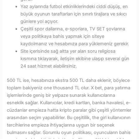
Yaz aylarında futbol etkinliklerindeki ciddi düşüş, en
büyük oyunun taraftarları için sınırlı tirajlara ve sıkıcı
günlere yol açıyor.
Çeşitli spor dallarına, e-sporlara, TV SET şovlarına
veya politikaya bahis yapmak için siteye
kaydolmanız ve hesabınıza para yüklemeniz gerekir.
Site içerisinde sağ altta yer alan soru religiosa
kısmına tıklayarak, iletişim ekibine ulaşıp several gün
24 saat hizmet alabilirsiniz.
500 TL ise, hesabınıza ekstra 500 TL daha eklenir, böylece
toplam bakiyeniz one thousand TL olur. X bet, para yatırma
işlemlerinde geniş bir yelpaze sunarak kullanıcılarına
esneklik sağlar. Kullanıcılar, kredi kartları, banka havalesi, e-
cüzdanlar empieza hatta kripto paralar gibi çeşitli yöntemler
arasından seçim yapabilirler. Bu çeşitlilik, the girl kullanıcının
tercihlerine empieza ihtiyaçlarına uygun bir seçenek
bulmasını sağlar. Sorumlu oyun politikası, oyuncuların bahis