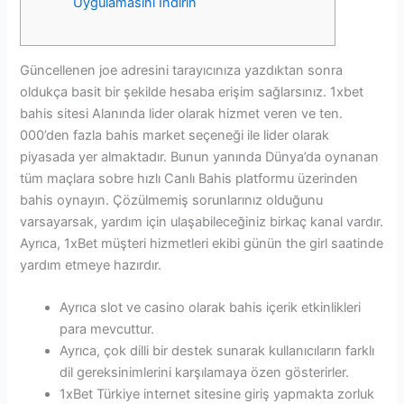
Uygulamasını Indirin
Güncellenen joe adresini tarayıcınıza yazdıktan sonra
oldukça basit bir şekilde hesaba erişim sağlarsınız. 1xbet
bahis sitesi Alanında lider olarak hizmet veren ve ten.
000’den fazla bahis market seçeneği ile lider olarak
piyasada yer almaktadır. Bunun yanında Dünya’da oynanan
tüm maçlara sobre hızlı Canlı Bahis platformu üzerinden
bahis oynayın. Çözülmemiş sorunlarınız olduğunu
varsayarsak, yardım için ulaşabileceğiniz birkaç kanal vardır.
Ayrıca, 1xBet müşteri hizmetleri ekibi günün the girl saatinde
yardım etmeye hazırdır.
Ayrıca slot ve casino olarak bahis içerik etkinlikleri
para mevcuttur.
Ayrıca, çok dilli bir destek sunarak kullanıcıların farklı
dil gereksinimlerini karşılamaya özen gösterirler.
1xBet Türkiye internet sitesine giriş yapmakta zorluk