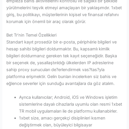
empieza bahis aktivitelerini kontrollü ve sağlıklı bir şekilde
yürütmelerini teşvik etmeyi amaçlayan bir yaklaşımdır. 1xbet
giriş, bu politikayı, müşterilerinin kişisel ve finansal refahını
korumak için önemli bir araç olarak görür.
Bet Tr’nin Temel Özellikleri
Standart kayıt prosedür bir e-posta, périphérie bilgileri ve
hesap sahibi bilgileri doldurmaktır. Bu, kapsamlı kimlik
bilgileri doldurmanız gereken tek kayıt seçeneğidir. Başka
bir seçenek de, yasallaştırıldığı ülkelerden IP adreslerine
sahip proxy sunucuları de?erlendirmek vas?tas?yla
platforma erişmektir. Gelin bunları incelerken siz bahis ve
eğlence severler için sunduğu avantajlara da göz atalım.
Ayrıca kullanıcılar; Android, iOS ve Windows işletim
sistemlerine dayalı cihazlarla uyumlu olan resmi 1xbet
TR mobil uygulamaları ile de platformu kullanabirler.
1xbet size, amacı gerçekçi disiplinleri kısmen
değiştirmek olan, büyüleyici bilgisayar