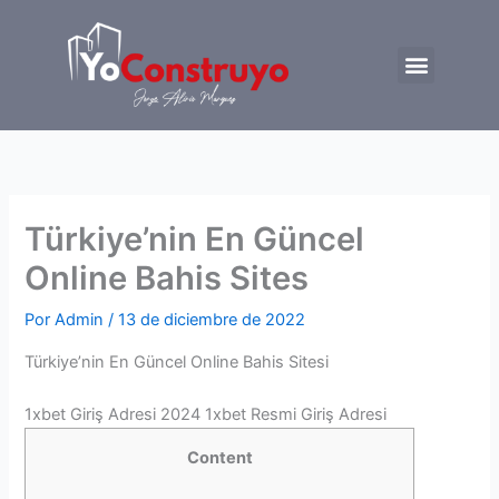
Ir
al
Menu
contenido
Trabajemos juntos
Türkiye’nin En Güncel
Online Bahis Sites
Por
Admin
/
13 de diciembre de 2022
Türkiye’nin En Güncel Online Bahis Sitesi
1xbet Giriş Adresi 2024 1xbet Resmi Giriş Adresi
Content