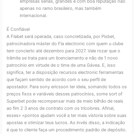
empresas sérias, grandes e com boa reputação não
apenas no ramo brasileiro, mas também
internacional.
É Confiável
A Flabet será operada, caso concretizada, por Pixbet,
patrocinadora máster do Fla electronic com quem u clube
tem concierto até dezembro para 2027. Vale rozar que o
trâmite se trata para um licenciamento e não de 1 novo
patrocínio em virtude de o time de uma Gávea. E, isso
significa, ter a disposição recursos electronic ferramentas
que façam sentido de acordo com o seu perfil de
apostador. Para sony ericsson ter ideia, somando todos os
preços fixos e variáveis desses patrocínios, some sort of
Superbet pode recompensar mais de meio bilhão de reais
ao fim 2 3 anos de contrato com os tricolores. Afinal,
esses» «pontos ajudam você a ter mais vistoria sobre suas
apostas e otimizar teus lucros. Ao invés disso, a indicação
é que to cliente faça um procedimento padrão de depósito.