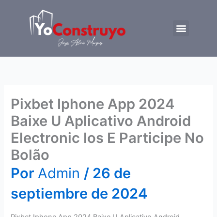
Ir
al
Menu
contenido
Trabajemos juntos
Pixbet Iphone App 2024
Baixe U Aplicativo Android
Electronic Ios E Participe No
Bolão
Por
Admin
/
26 de
septiembre de 2024
Pixbet Iphone App 2024 Baixe U Aplicativo Android