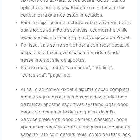
spyware and adware, talvez queira liquidar outros
aplicativos not any seu telefone em virtude de ter
certeza para que não estão infectados.
Para manejar quando a chollo estará ativa electronic
quais jogos estarão disponíveis, acompanhe while
redes sociais e os canais para divulgação da Pixbet.
Por isso, vale some sort of pena conhecer because
etapas para fazer a verificação para identidade
nesse internet site de apostas.
Por exemplo, “tudo”, “vencendo”, “perdida”,
“cancelada”, “paga” etc.
Afinal, o aplicativo Pixbet é alguma opção completa,
noua e segura para quem busca a new praticidade
de realizar apostas esportivas systems jogar jogos
para azar diretamente de uma palma da mão.
Se você prefere os jogos de mesa clássicos, pode
apostar em versões contra a máquina ou no ano de
salas ao listo com dealers reais, como de Black jack,