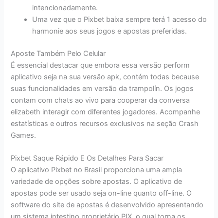
intencionadamente.
Uma vez que o Pixbet baixa sempre terá 1 acesso do
harmonie aos seus jogos e apostas preferidas.
Aposte Também Pelo Celular
É essencial destacar que embora essa versão perform
aplicativo seja na sua versão apk, contém todas because
suas funcionalidades em versão da trampolín. Os jogos
contam com chats ao vivo para cooperar da conversa
elizabeth interagir com diferentes jogadores. Acompanhe
estatísticas e outros recursos exclusivos na seção Crash
Games.
Pixbet Saque Rápido E Os Detalhes Para Sacar
O aplicativo Pixbet no Brasil proporciona uma ampla
variedade de opções sobre apostas. O aplicativo de
apostas pode ser usado seja on-line quanto off-line. O
software do site de apostas é desenvolvido apresentando
um sistema intestino proprietário PIX, o qual torna os