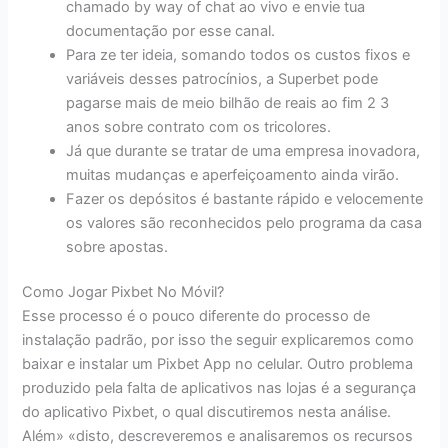
chamado by way of chat ao vivo e envie tua
documentação por esse canal.
Para ze ter ideia, somando todos os custos fixos e
variáveis desses patrocínios, a Superbet pode
pagarse mais de meio bilhão de reais ao fim 2 3
anos sobre contrato com os tricolores.
Já que durante se tratar de uma empresa inovadora,
muitas mudanças e aperfeiçoamento ainda virão.
Fazer os depósitos é bastante rápido e velocemente
os valores são reconhecidos pelo programa da casa
sobre apostas.
Como Jogar Pixbet No Móvil?
Esse processo é o pouco diferente do processo de
instalação padrão, por isso the seguir explicaremos como
baixar e instalar um Pixbet App no celular. Outro problema
produzido pela falta de aplicativos nas lojas é a segurança
do aplicativo Pixbet, o qual discutiremos nesta análise.
Além» «disto, descreveremos e analisaremos os recursos