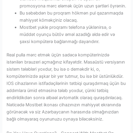
promosyona mərc eləmək üçün uzun şərtləri öyrənin.
Bu səbəbdən bu proqram hökmən pul qazanmaqda
mahiyyət köməkçiniz olacaq.
Mostbet yukle proqramı telefona yüklənirsə, o
müddət oyunçu bütöv əməl azadlığı əldə edir və
şəxsi kompüterə bağlanmağı dayandırır.
Real pulla mərc etmək üçün sadəcə kompüterinizdə
istənilən brauzeri açmağınız kifayətdir. Masaüstü versiyanın
sistem tələbləri yoxdur, bu isə o deməkdir ki, o,
kompüterinizdə aşkar bir yer tutmur, bu isə bir üstünlükdür.
IOS cihazlarının istifadəçilərinin tətbiqi quraşdırmaq üçün bu
addımlara ümid etməsinə tələb yoxdur, çünki tətbiq
endirildikdən sonra əlbəəl avtomatik olaraq quraşdırılacaq.
Nəticədə Mostbet ikonası cihazınızın mahiyyət ekranında
görünəcək və siz Azərbaycanın harasında olmağınızdan
bağlı olmayaraq oyununuzu oynaya biləcəksiniz.