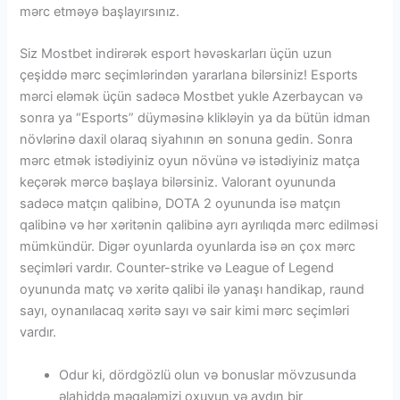
mərc etməyə başlayırsınız.
Siz Mostbet indirərək esport həvəskarları üçün uzun
çeşiddə mərc seçimlərindən yararlana bilərsiniz! Esports
mərci eləmək üçün sadəcə Mostbet yukle Azerbaycan və
sonra ya “Esports” düyməsinə klikləyin ya da bütün idman
növlərinə daxil olaraq siyahının ən sonuna gedin. Sonra
mərc etmək istədiyiniz oyun növünə və istədiyiniz matça
keçərək mərcə başlaya bilərsiniz. Valorant oyununda
sadəcə matçın qalibinə, DOTA 2 oyununda isə matçın
qalibinə və hər xəritənin qalibinə ayrı ayrılıqda mərc edilməsi
mümkündür. Digər oyunlarda oyunlarda isə ən çox mərc
seçimləri vardır. Counter-strike və League of Legend
oyununda matç və xəritə qalibi ilə yanaşı handikap, raund
sayı, oynanılacaq xəritə sayı və sair kimi mərc seçimləri
vardır.
Odur ki, dördgözlü olun və bonuslar mövzusunda
əlahiddə məqaləmizi oxuyun və aydın bir