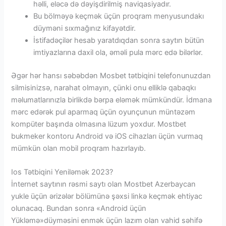
həlli, eləcə də dəyişdirilmiş naviqasiyadır.
Bu bölməyə keçmək üçün proqram menyusundakı
düyməni sıxmağınız kifayətdir.
İstifadəçilər hesab yaratdıqdan sonra saytın bütün
imtiyazlarına daxil ola, əməli pula mərc edə bilərlər.
Əgər hər hansı səbəbdən Mosbet tətbiqini telefonunuzdan
silmisinizsə, narahat olmayın, çünki onu elliklə qabaqkı
məlumatlarınızla birlikdə bərpa eləmək mümkündür. İdmana
mərc edərək pul aparmaq üçün oyunçunun müntəzəm
kompüter başında olmasına lüzum yoxdur. Mostbet
bukmeker kontoru Android və iOS cihazları üçün vurmaq
mümkün olan mobil proqram hazırlayıb.
Ios Tətbiqini Yeniləmək 2023?
İnternet saytının rəsmi saytı olan Mostbet Azerbaycan
yukle üçün ərizələr bölümünə şəxsi linkə keçmək ehtiyac
olunacaq. Bundan sonra «Android üçün
Yükləmə»düyməsini enmək üçün lazım olan vahid səhifə