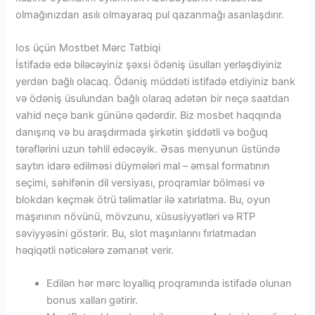
olmağınızdan asılı olmayaraq pul qazanmağı asanlaşdırır.
Ios üçün Mostbet Mərc Tətbiqi
İstifadə edə biləcəyiniz şəxsi ödəniş üsulları yerləşdiyiniz
yerdən bağlı olacaq. Ödəniş müddəti istifadə etdiyiniz bank
və ödəniş üsulundan bağlı olaraq adətən bir neçə saatdan
vahid neçə bank gününə qədərdir. Biz mosbet haqqında
danışırıq və bu araşdırmada şirkətin şiddətli və boğuq
tərəflərini uzun təhlil edəcəyik. Əsas menyunun üstündə
saytın idarə edilməsi düymələri mal – əmsal formatının
seçimi, səhifənin dil versiyası, proqramlar bölməsi və
blokdan keçmək ötrü təlimatlar ilə xatırlatma. Bu, oyun
maşınının növünü, mövzunu, xüsusiyyətləri və RTP
səviyyəsini göstərir. Bu, slot maşınlarını fırlatmadan
həqiqətli nəticələrə zəmanət verir.
Edilən hər mərc loyallıq proqramında istifadə olunan
bonus xalları gətirir.