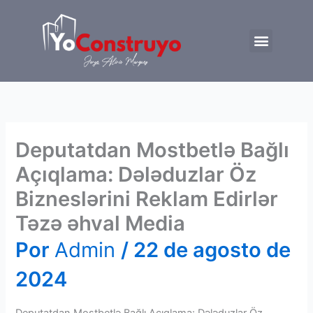
Ir
al
Menu
contenido
Trabajemos juntos
Deputatdan Mostbetlə Bağlı
Açıqlama: Dələduzlar Öz
Bizneslərini Reklam Edirlər
Təzə əhval Media
Por
Admin
/
22 de agosto de
2024
Deputatdan Mostbetlə Bağlı Açıqlama: Dələduzlar Öz