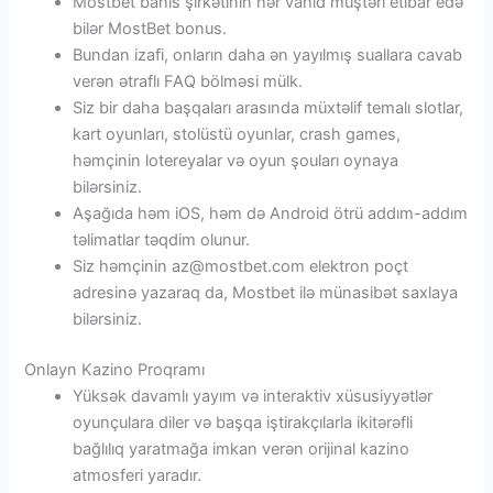
Mostbet bahis şirkətinin hər vahid müştəri etibar edə
bilər MostBet bonus.
Bundan izafi, onların daha ən yayılmış suallara cavab
verən ətraflı FAQ bölməsi mülk.
Siz bir daha başqaları arasında müxtəlif temalı slotlar,
kart oyunları, stolüstü oyunlar, crash games,
həmçinin lotereyalar və oyun şouları oynaya
bilərsiniz.
Aşağıda həm iOS, həm də Android ötrü addım-addım
təlimatlar təqdim olunur.
Siz həmçinin az@mostbet.com elektron poçt
adresinə yazaraq da, Mostbet ilə münasibət saxlaya
bilərsiniz.
Onlayn Kazino Proqramı
Yüksək davamlı yayım və interaktiv xüsusiyyətlər
oyunçulara diler və başqa iştirakçılarla ikitərəfli
bağlılıq yaratmağa imkan verən orijinal kazino
atmosferi yaradır.