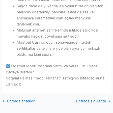
Sağda daha da yuxarıda isə oyunun təsviri olan tab,
balansın göstərildiyi pəncərə, eləcə də səs və
animasiya parametrləri olan açılan menyunu
dinləmək olar.
Məlumat internet səhifələrində istifadə edildikdə
müvafiq keçidin qoyulması mütləqdir.
Mostbet Casino, oyun sənayesində müxtəlif
sertifikatlar və təltiflərə yiyə olan oyunçu mərkəzli
platforma kimi seçilir.
Mostbet Mobil Proqramı Varmı Və Varsa, Onu Necə
Yükləyə Bilərəm?
Notariat Palatası “mobil Notariat” Tətbiqinin Istifadəçilərinə
Elan Edib
←
Entrada anterior
Entrada siguiente
→