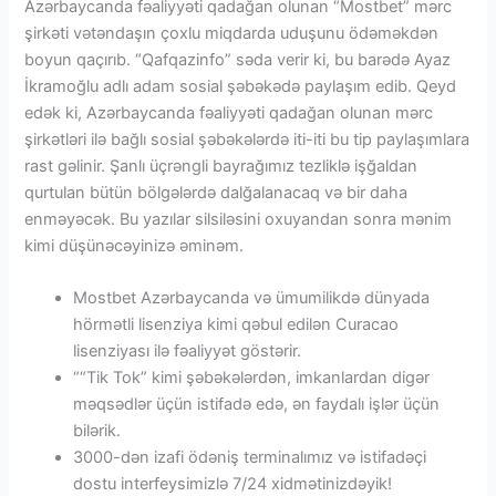
Azərbaycanda fəaliyyəti qadağan olunan “Mostbet” mərc
şirkəti vətəndaşın çoxlu miqdarda uduşunu ödəməkdən
boyun qaçırıb. “Qafqazinfo” səda verir ki, bu barədə Ayaz
İkramoğlu adlı adam sosial şəbəkədə paylaşım edib. Qeyd
edək ki, Azərbaycanda fəaliyyəti qadağan olunan mərc
şirkətləri ilə bağlı sosial şəbəkələrdə iti-iti bu tip paylaşımlara
rast gəlinir. Şanlı üçrəngli bayrağımız tezliklə işğaldan
qurtulan bütün bölgələrdə dalğalanacaq və bir daha
enməyəcək. Bu yazılar silsiləsini oxuyandan sonra mənim
kimi düşünəcəyinizə əminəm.
Mostbet Azərbaycanda və ümumilikdə dünyada
hörmətli lisenziya kimi qəbul edilən Curacao
lisenziyası ilə fəaliyyət göstərir.
““Tik Tok” kimi şəbəkələrdən, imkanlardan digər
məqsədlər üçün istifadə edə, ən faydalı işlər üçün
bilərik.
3000-dən izafi ödəniş terminalımız və istifadəçi
dostu interfeysimizlə 7/24 xidmətinizdəyik!