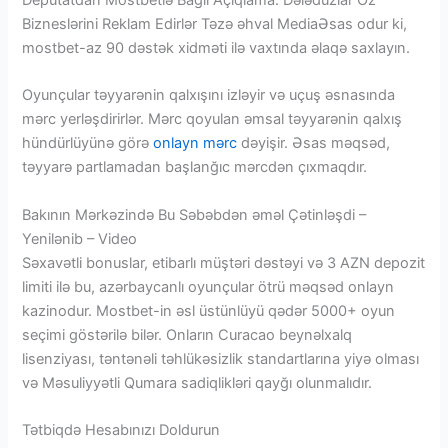
Bizneslərini Reklam Edirlər Təzə əhval Media
Əsas odur ki,
mostbet-az 90 dəstək xidməti ilə vaxtında əlaqə saxlayın.
Oyunçular təyyarənin qalxışını izləyir və uçuş əsnasında
mərc yerləşdirirlər. Mərc qoyulan əmsal təyyarənin qalxış
hündürlüyünə görə
onlayn mərc
dəyişir. Əsas məqsəd,
təyyarə partlamadan başlanğıc mərcdən çıxmaqdır.
Bakının Mərkəzində Bu Səbəbdən əməl Çətinləşdi –
Yenilənib – Video
Səxavətli bonuslar, etibarlı müştəri dəstəyi və 3 AZN depozit
limiti ilə bu, azərbaycanlı oyunçular ötrü məqsəd onlayn
kazinodur. Mostbet-in əsl üstünlüyü qədər 5000+ oyun
seçimi göstərilə bilər. Onların Curacao beynəlxalq
lisenziyası, təntənəli təhlükəsizlik standartlarına yiyə olması
və Məsuliyyətli Qumara sadiqlikləri qayğı olunmalıdır.
Tətbiqdə Hesabınızı Doldurun