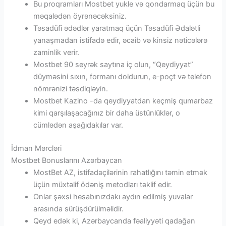
Bu proqramları Mostbet yukle və qondarmaq üçün bu
məqalədən öyrənəcəksiniz.
Təsadüfi ədədlər yaratmaq üçün Təsadüfi Ədalətli
yanaşmadan istifadə edir, əcaib və kinsiz nəticələrə
zaminlik verir.
Mostbet 90 seyrək saytına iç olun, “Qeydiyyat”
düyməsini sıxın, formanı doldurun, e-poçt və telefon
nömrənizi təsdiqləyin.
Mostbet Kazino -da qeydiyyatdan keçmiş qumarbaz
kimi qarşılaşacağınız bir daha üstünlüklər, o
cümlədən aşağıdakılar var.
İdman Mərcləri
Mostbet Bonuslarını Azərbaycan
MostBet AZ, istifadəçilərinin rahatlığını təmin etmək
üçün müxtəlif ödəniş metodları təklif edir.
Onlar şəxsi hesabınızdakı aydın edilmiş yuvalar
arasında sürüşdürülməlidir.
Qeyd edək ki, Azərbaycanda fəaliyyəti qadağan