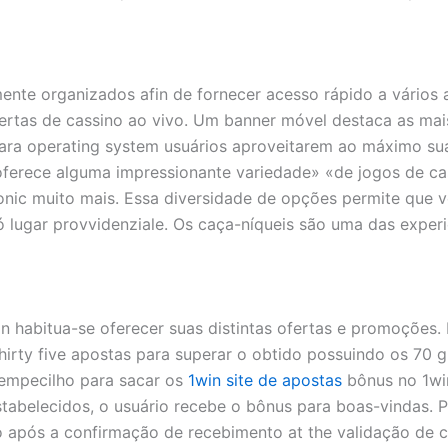
nte organizados afin de fornecer acesso rápido a vários 
fertas de cassino ao vivo. Um banner móvel destaca as mai
ra operating system usuários aproveitarem ao máximo sua
oferece alguma impressionante variedade» «de jogos de cas
ronic muito mais. Essa diversidade de opções permite que v
lugar provvidenziale. Os caça-níqueis são uma das experi
in habitua-se oferecer suas distintas ofertas e promoções.
thirty five apostas para superar o obtido possuindo os 70 
empecilho para sacar os
1win site de apostas
bônus no 1win
tabelecidos, o usuário recebe o bônus para boas-vindas. Pa
 após a confirmação de recebimento at the validação de 