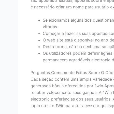
são apostas anuladas, apostas sobre empat
é necessário criar um nome para usuário ex
Selecionamos alguns dos questionam
vitórias.
Começar a fazer as suas apostas com 
O web site está disponível no ano de
Desta forma, não há nenhuma solução
Os utilizadores podem definir lignes
permanecem agradáveis electronic de
Perguntas Comumente Feitas Sobre O Cód
Cada seção contém uma ampla variedade de 
generosos bônus oferecidos por 1win Apost
receber velocemente seus ganhos. A 1Win 
electronic preferências dos seus usuários
login no site 1Win para ter acesso a quais