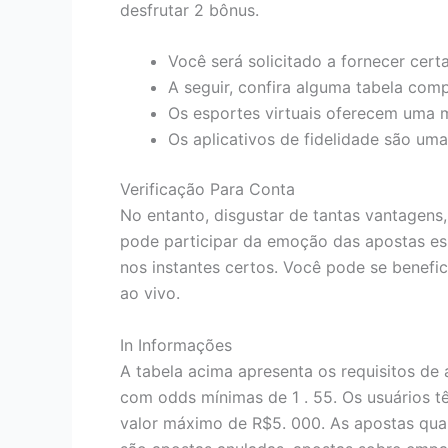
desfrutar 2 bônus.
Você será solicitado a fornecer cert
A seguir, confira alguma tabela comp
Os esportes virtuais oferecem uma 
Os aplicativos de fidelidade são um
Verificação Para Conta
No entanto, disgustar de tantas vantagens
pode participar da emoção das apostas es
nos instantes certos. Você pode se benefi
ao vivo.
In Informações
A tabela acima apresenta os requisitos de 
com odds mínimas de 1 . 55. Os usuários t
valor máximo de R$5. 000. As apostas quali