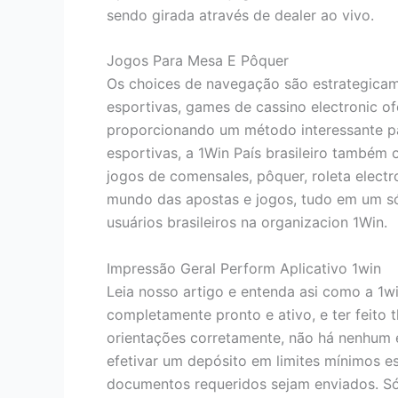
sendo girada através de dealer ao vivo.
Jogos Para Mesa E Pôquer
Os choices de navegação são estrategicame
esportivas, games de cassino electronic o
proporcionando um método interessante pa
esportivas, a 1Win País brasileiro também 
jogos de comensales, pôquer, roleta elect
mundo das apostas e jogos, tudo em um só 
usuários brasileiros na organizacion 1Win.
Impressão Geral Perform Aplicativo 1win
Leia nosso artigo e entenda asi como a 1w
completamente pronto e ativo, e ter feito 
orientações corretamente, não há nenhum 
efetivar um depósito em limites mínimos es
documentos requeridos sejam enviados. Só