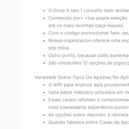
O Drive X tem 1 conceito bem simil
Conhecido por» «tua ampla seleção s
até os mais recentes caça-níqueis.
Com o código promocional 1win, seu
Nossa organizacion oferece uma expe
site initial.
Outro ponto, because odds aumenta
São oferecidos 12 opções de jogos 
Variedade Sobre Tipos De Apostas No Apli
O APK para Android está prontamente
Opte pelos métodos utilizados em d
Esses canais refletem o compromisso
mais interessante experiência possíve
As opções sobre depósito e retirada
Quando falamos sobre Casas de Apos