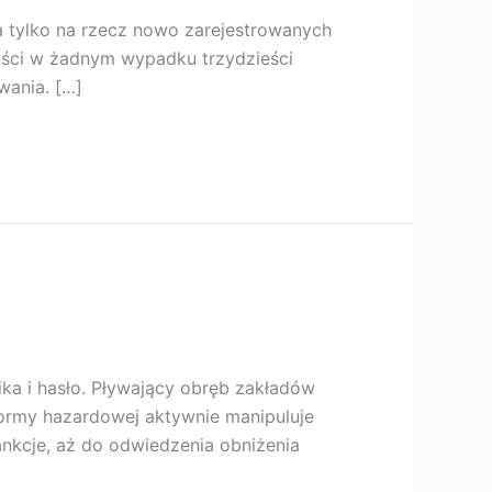
 tylko na rzecz nowo zarejestrowanych
ości w żadnym wypadku trzydzieści
wania. […]
ka i hasło. Pływający obręb zakładów
formy hazardowej aktywnie manipuluje
nkcje, aż do odwiedzenia obniżenia