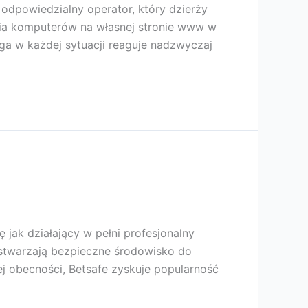
 odpowiedzialny operator, który dzierży
ia komputerów na własnej stronie www w
ga w każdej sytuacji reaguje nadzwyczaj
jak działający w pełni profesjonalny
stwarzają bezpieczne środowisko do
j obecności, Betsafe zyskuje popularność