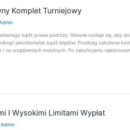
wny Komplet Turniejowy
Admin
łasnego bądź prawa podróży. Główne wydaje się, aby do
uniknąć jakichkolwiek bądź błędów. Przebieg założenia k
b i na urządzeniach mobilnych. Po zakończeniu rejestrowa
mi I Wysokimi Limitami Wypłat
/
Admin