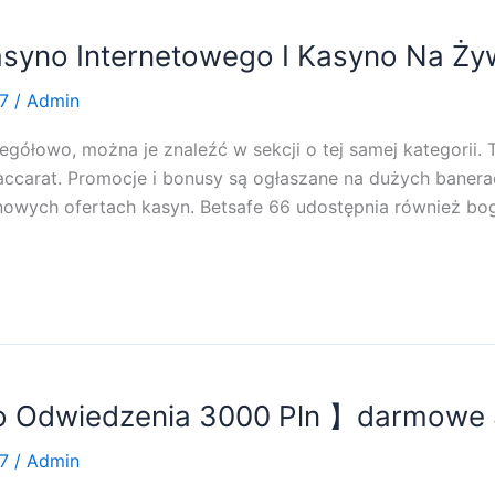
syno Internetowego I Kasyno Na Ż
27
/
Admin
łowo, można je znaleźć w sekcji o tej samej kategorii.
i Baccarat. Promocje i bonusy są ogłaszane na dużych bane
nowych ofertach kasyn. Betsafe 66 udostępnia również bo
 Odwiedzenia 3000 Pln 】darmowe S
27
/
Admin