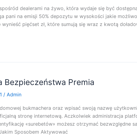
pośród dealerami na żywo, która wydaje się być dostępna
ga pani na emisji 50% depozytu w wysokości jakie możliw
wynieść pięćset zł, które sumują się wraz z kwotą dołado
a Bezpieczeństwa Premia
1
/
Admin
y domowej bukmachera oraz wpisać swoją nazwę użytkowni
cjalną stronę internetową. Aczkolwiek administracja plat
identyfikację «surebetów» możesz otrzymać bezwzględne sa
. Jakim Sposobem Aktywować