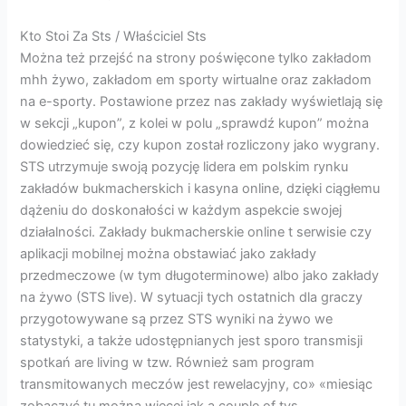
Kto Stoi Za Sts / Właściciel Sts
Można też przejść na strony poświęcone tylko zakładom
mhh żywo, zakładom em sporty wirtualne oraz zakładom
na e-sporty. Postawione przez nas zakłady wyświetlają się
w sekcji „kupon”, z kolei w polu „sprawdź kupon” można
dowiedzieć się, czy kupon został rozliczony jako wygrany.
STS utrzymuje swoją pozycję lidera em polskim rynku
zakładów bukmacherskich i kasyna online, dzięki ciągłemu
dążeniu do doskonałości w każdym aspekcie swojej
działalności. Zakłady bukmacherskie online t serwisie czy
aplikacji mobilnej można obstawiać jako zakłady
przedmeczowe (w tym długoterminowe) albo jako zakłady
na żywo (STS live). W sytuacji tych ostatnich dla graczy
przygotowywane są przez STS wyniki na żywo we
statystyki, a także udostępnianych jest sporo transmisji
spotkań are living w tzw. Również sam program
transmitowanych meczów jest rewelacyjny, co» «miesiąc
zobaczyć tu można więcej jak a couple of tys.