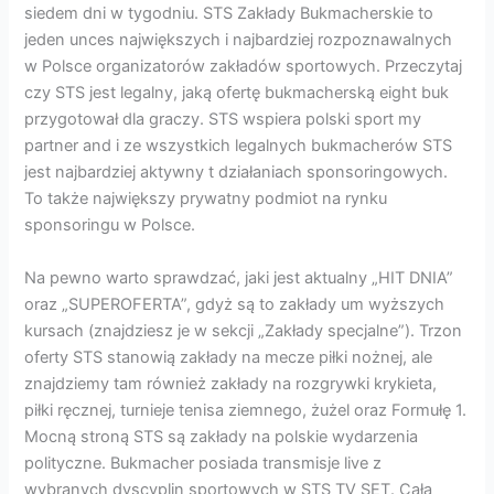
siedem dni w tygodniu. STS Zakłady Bukmacherskie to
jeden unces największych i najbardziej rozpoznawalnych
w Polsce organizatorów zakładów sportowych. Przeczytaj
czy STS jest legalny, jaką ofertę bukmacherską eight buk
przygotował dla graczy. STS wspiera polski sport my
partner and i ze wszystkich legalnych bukmacherów STS
jest najbardziej aktywny t działaniach sponsoringowych.
To także największy prywatny podmiot na rynku
sponsoringu w Polsce.
Na pewno warto sprawdzać, jaki jest aktualny „HIT DNIA”
oraz „SUPEROFERTA”, gdyż są to zakłady um wyższych
kursach (znajdziesz je w sekcji „Zakłady specjalne”). Trzon
oferty STS stanowią zakłady na mecze piłki nożnej, ale
znajdziemy tam również zakłady na rozgrywki krykieta,
piłki ręcznej, turnieje tenisa ziemnego, żużel oraz Formułę 1.
Mocną stroną STS są zakłady na polskie wydarzenia
polityczne. Bukmacher posiada transmisje live z
wybranych dyscyplin sportowych w STS TV SET. Cała