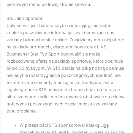
pionowym menu po lewej stronie serwisu.
Sts Jako Sponsor
Cały serwis jest bardzo szybki i intuicyjny, nietrudno
znaleźć poszukiwane informacje czy interesujące nas
zakłady bukmacherskie online. Znajdziemy mhh niej ofertę
na zakłady pre-match, długoterminowe oraz LIVE.
Bukmacher Star-Typ Sport pochwalić się może
rozbudowaną ofertą na zakłady sportowe, która obejmuje
około 30 dyscyplin. W STS delicia na piłkę nożną obejmuje
nie jedynie rozstrzygnięcia poszczególnych spotkań, ale
też mhh inne elementy meczu, m. in. Dostępna jest u
legalnego buka STS ocasion na bramki bądź rzuty rożne
albo czerwone kartki, można również obstawiać strzelców
goli, wyniki poszczególnych części meczu czy zakłady
typu problème.
W przeszłości STS sponsorował Polską Ligę
Koszykówki (PLK), Polski Związek Hokeja na Lodzie