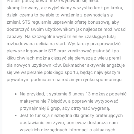
Proces początkowo może wydawać się nieco
skomplikowany, ale wyjaśniamy wszystko krok po kroku,
dzięki czemu to be able to wrażenie z pewnością się
zmieni. STS regularnie usprawnia ofertę bonusową, aby
dostarczyć swoim użytkownikom jak najlepsze możliwości
zabawy. Na szczególne wyróżnienie» «zasługuje tutaj
rozbudowana delicia na start. Wystarczy przeprowadzić
pierwsze logowanie STS oraz zrealizować płatność i po
kilku chwilach można cieszyć się pierwszą z wielu premii
dla nowych użytkowników. Bukmacher aktywnie angażuje
się we wspieranie polskiego sportu, będąc największym
prywatnym podmiotem na rodzimym rynku sponsoringu.
Na przykład, t systemie 6 unces 13 możesz popełnić
maksymalnie 7 błędów, a poprawnie wytypować
przynajmniej 6 grup, aby otrzymać wygraną.
Jest to funkcja niezbędna dla graczy preferujących
obstawianie em żywo, ponieważ dostarcza nam
wszelkich niezbędnych informacji o aktualnych