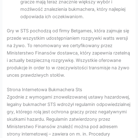
gracze mają teraz znacznie większy wybór i
możliwość znalezienia bukmachera, który najlepiej
odpowiada ich oczekiwaniom.
Gry w STS pochodzą od firmy Betgames, która zajmuje się
przede wszystkim udostępnianiem rozgrywki watts wersji
na żywo. To renomowany we certyfikowany przez
Ministerstwo Finansów dostawca, który zapewnia rzetelną
i actually bezpieczną rozgrywkę. Wszystkie oferowane
produkcje in order to w rzeczywistości transmisje na żywo
unces prawdziwych stołów.
Strona Internetowa Bukmachera Sts
Zgodnie z wymogami znowelizowanej ustawy hazardowej,
legalny bukmacher STS wdrożył regulamin odpowiedzialnej
gry, którego rolą jest ochrona graczy przez negatywnymi
skutkami hazardu. Regulamin zatwierdzony przez
Ministerstwo Finansów znaleźć można pod adresem
strony internetowej – zawiera on m. in. Procedury