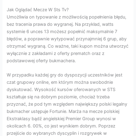
Jak Oglądać Mecze W Sts Tv?
Umożliwia on typowanie z możliwością popełnienia błędu,
bez tracenia prawa do wygranej. Na przykład, watts
systemie 6 unces 13 możesz popełnić maksymalnie 7
błędów, a poprawnie wytypować przynajmniej 6 grup, aby
otrzymać wygraną. Co ważne, taki kupon można utworzyć
wyłącznie z zakładami z oferty prematch oraz z
podstawowej oferty bukmachera.
W przypadku każdej gry do dyspozycji uczestników jest
czat grupowy online, em którym można swobodnie
dyskutować. Wysokość kursów oferowanych w STS
kształtuje się na dobrym poziomie, chociaż trzeba
przyznać, że pod tym względem największy polski legalny
bukmacher ustępuje Fortunie. Marża na mecze polskiej
Ekstraklasy bądź angielskiej Premier Group wynosi w
okolicach 6. 00%, co jest wynikiem dobrym. Poprzez
przejście do wybranych dyscyplin i rozgrywek w