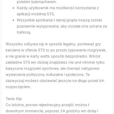
polskim bukmacherem.
Każdy użytkownik ma możliwość korzystania z
aplikacji mobilnej STS.
Wszystkie spotkania t danej grupie muszą zostać
poprawnie wytypowane, aby została ona uznana za
trafioną.
Wszystko odbywa się w sposób legalny, ponieważ gry
karciane w ofercie STS to po prostu typowanie rozgrywek,
a nie granie w karty watts sposób bezpośredni. Wśród
zakładów STS em dzisiaj znajdziesz nie und nimmer tylko
klasyczne rozgrywki sportowe, ale również nietypowe
wydarzenia polityczne, kulturalne i społeczne. Te
zazwyczaj możesz obstawiać jeszcze na długo przed ich
rozpoczęciem.
Tenis Atp
Co istotne, proces rejestracyjny przejść można t
dowolnym momencie, poprzez 24 godziny em dobę i