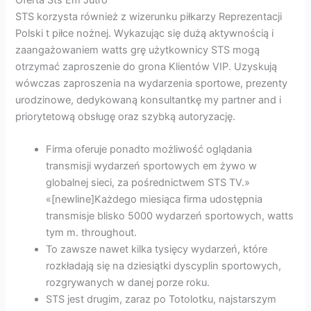
STS korzysta również z wizerunku piłkarzy Reprezentacji
Polski t piłce nożnej. Wykazując się dużą aktywnością i
zaangażowaniem watts grę użytkownicy STS mogą
otrzymać zaproszenie do grona Klientów VIP. Uzyskują
wówczas zaproszenia na wydarzenia sportowe, prezenty
urodzinowe, dedykowaną konsultantkę my partner and i
priorytetową obsługę oraz szybką autoryzację.
Firma oferuje ponadto możliwość oglądania
transmisji wydarzeń sportowych em żywo w
globalnej sieci, za pośrednictwem STS TV.»
«[newline]Każdego miesiąca firma udostępnia
transmisje blisko 5000 wydarzeń sportowych, watts
tym m. throughout.
To zawsze nawet kilka tysięcy wydarzeń, które
rozkładają się na dziesiątki dyscyplin sportowych,
rozgrywanych w danej porze roku.
STS jest drugim, zaraz po Totolotku, najstarszym