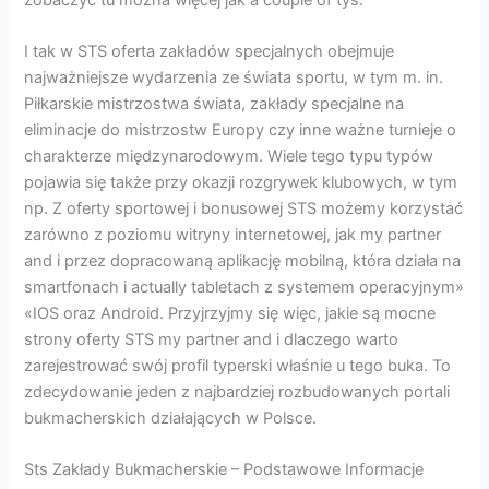
I tak w STS oferta zakładów specjalnych obejmuje
najważniejsze wydarzenia ze świata sportu, w tym m. in.
Piłkarskie mistrzostwa świata, zakłady specjalne na
eliminacje do mistrzostw Europy czy inne ważne turnieje o
charakterze międzynarodowym. Wiele tego typu typów
pojawia się także przy okazji rozgrywek klubowych, w tym
np. Z oferty sportowej i bonusowej STS możemy korzystać
zarówno z poziomu witryny internetowej, jak my partner
and i przez dopracowaną aplikację mobilną, która działa na
smartfonach i actually tabletach z systemem operacyjnym»
«IOS oraz Android. Przyjrzyjmy się więc, jakie są mocne
strony oferty STS my partner and i dlaczego warto
zarejestrować swój profil typerski właśnie u tego buka. To
zdecydowanie jeden z najbardziej rozbudowanych portali
bukmacherskich działających w Polsce.
Sts Zakłady Bukmacherskie – Podstawowe Informacje