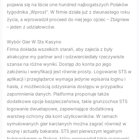
pojawia się na liście one hundred najbogatszych Polaków
tygodnika „Wprost”. W firmie działa już z dwunastego roku
życia, a wprowadził proceed do niej jego ojciec – Zbigniew
– jeden z udziałowców.
Wybór Gier W Sts Kasyno
Firma dokłada wszelkich starań, aby zajecia z były
atrakcyjne my partner and i odzwierciedlały rzeczywiste
szanse na różne wyniki. Dostęp do konta po jego
założeniu i weryfikacji jest równie prosty. Logowanie STS w
aplikacji i przeglądarce wymaga jedynie wpisania loginu i
hasła, z możliwością odzyskania dostępu w przypadku
zapomnienia danych. Platforma proponuje także
dodatkowe opcje bezpieczeństwa, takie grunzochse STS
logowanie dwuetapowe, zapewniające dodatkową
warstwę ochrony dla kont użytkowników. W ramach
symulowanych gier karcianych można zagrać również w
wojnę i actually bakarata. STS jest pierwszym legalnym
bukmacherem w Polsce, który wprowadził takie rozgrywki