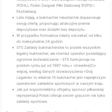
(PZHL), Polski Związek Piłki Siatkowej (PZPS) i
Ekstraklasę.
Lata mijają, a bukmacher nieustannie dopasowuje
swoją ofertę, proponując atrakcyjne premie
depozytowe oraz dodatki bez depozytu.
W przypadku formularza należy odczekać od kilku
do maksymalnie 24 godzin.
STS Zakłady bukmacherskie to przede wszystkim
legalny bukmacher, ale również operator posiadający
ogromne doświadczenie – STS funkcjonuje na
polskim rynku już od 1997 roku.» «[newline]Co
więcej, według danych stowarzyszenia «Graj
Legalnie» to właśnie 10 bukmacher jest największym
operatorem zakładów sportowych w naszym kraju.
Jak już wspomnieliśmy oficjalny sponsor piłkarskiej
reprezentacji Polski oferuje swoim graczom nie tylko
zakłady sportowe.