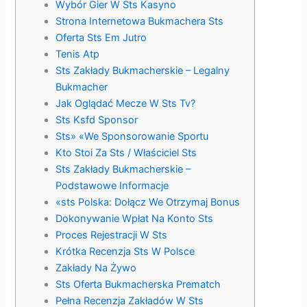
Wybór Gier W Sts Kasyno
Strona Internetowa Bukmachera Sts
Oferta Sts Em Jutro
Tenis Atp
Sts Zakłady Bukmacherskie – Legalny
Bukmacher
Jak Oglądać Mecze W Sts Tv?
Sts Ksfd Sponsor
Sts» «We Sponsorowanie Sportu
Kto Stoi Za Sts / Właściciel Sts
Sts Zakłady Bukmacherskie –
Podstawowe Informacje
«sts Polska: Dołącz We Otrzymaj Bonus
Dokonywanie Wpłat Na Konto Sts
Proces Rejestracji W Sts
Krótka Recenzja Sts W Polsce
Zakłady Na Żywo
Sts Oferta Bukmacherska Prematch
Pełna Recenzja Zakładów W Sts