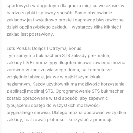
sportowych w dogodnym dla gracza miejscu we czasie, w
bardzo szybki i sprawny sposób. Samo obstawianie
zakładów jest wyjątkowo proste i naprawdę błyskawiczne,
dzięki opcji szybkiego zakładu – wystarczy kilka kliknięć i
zakład jest postawiony.
«sts Polska: Dołącz I Otrzymaj Bonus
Tym samym u bukmachera STS zakłady pre-match,
zakłady LIVE» «oraz typy długoterminowe zawierać można
zarówno w zaciszu własnego domu, na komputerze
względnie tablecie, jak we w najbliższym lokalu
naziemnym. Każdy użytkownik ma możliwość korzystania
z aplikacji mobilnej STS. Oprogramowanie STS bukmacher
zostało opracowane w taki sposób, aby zapewnić
typującemu dostęp do wszystkich możliwości
oryginalnego serwisu. Dlatego można obstawiać wszystkie
zakłady, realizować płatności i korzystać z promocji.