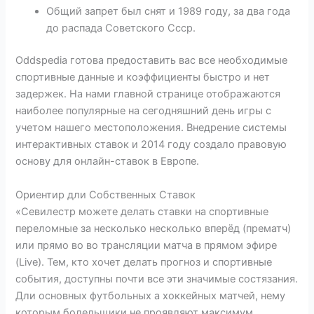
Общий запрет был снят и 1989 году, за два года
до распада Советского Ссср.
Oddspedia готова предоставить вас все необходимые
спортивные данные и коэффициенты быстро и нет
задержек. На нами главной странице отображаются
наиболее популярные на сегодняшний день игры с
учетом нашего местоположения. Внедрение системы
интерактивных ставок и 2014 году создало правовую
основу для онлайн-ставок в Европе.
Ориентир дли Собственных Ставок
«Севилестр можете делать ставки на спортивные
переломные за несколько несколько вперёд (прематч)
или прямо во во трансляции матча в прямом эфире
(Live). Тем, кто хочет делать прогноз и спортивные
события, доступны почти все эти значимые состязания.
Дли основных футбольных а хоккейных матчей, нему
которым болельщики не проявляют максимум