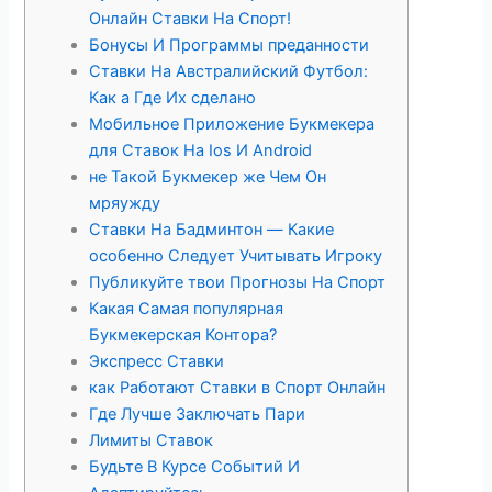
Онлайн Ставки На Спорт!
Бонусы И Программы преданности
Ставки На Австралийский Футбол:
Как а Где Их сделано
Мобильное Приложение Букмекера
для Ставок На Ios И Android
не Такой Букмекер же Чем Он
мряужду
Ставки На Бадминтон ― Какие
особенно Следует Учитывать Игроку
Публикуйте твои Прогнозы На Спорт
Какая Самая популярная
Букмекерская Контора?
Экспресс Ставки
как Работают Ставки в Спорт Онлайн
Где Лучше Заключать Пари
Лимиты Ставок
Будьте В Курсе Событий И