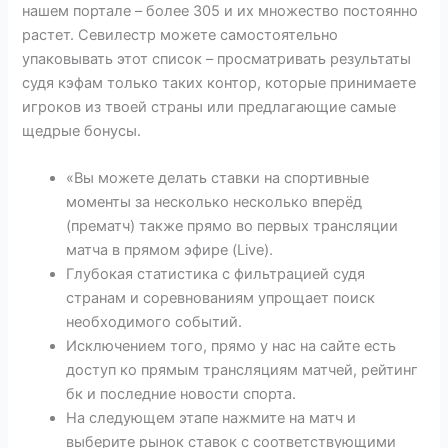
нашем портале – более 305 и их множество постоянно
растет. Севилестр можете самостоятельно
упаковывать этот список – просматривать результаты
судя кэфам только таких контор, которые принимаете
игроков из твоей страны или предлагающие самые
щедрые бонусы.
«Вы можете делать ставки на спортивные
моменты за несколько несколько вперёд
(прематч) также прямо во первых трансляции
матча в прямом эфире (Live).
Глубокая статистика с фильтрацией судя
странам и соревнованиям упрощает поиск
необходимого событий.
Исключением того, прямо у нас на сайте есть
доступ ко прямым трансляциям матчей, рейтинг
бк и последние новости спорта.
На следующем этапе нажмите на матч и
выберите рынок ставок с соответствующими