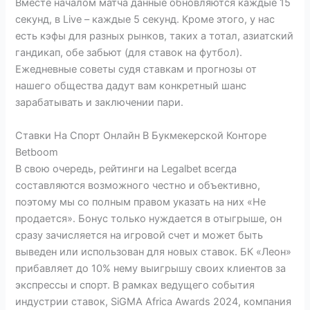
Вместе началом матча данные обновляются каждые 15
секунд, в Live – каждые 5 секунд. Кроме этого, у нас
есть кэфы для разных рынков, таких а тотал, азиатский
гандикап, обе забьют (для ставок на футбол).
Ежедневные советы судя ставкам и прогнозы от
нашего общества дадут вам конкретный шанс
зарабатывать и заключении пари.
Ставки На Спорт Онлайн В Букмекерской Конторе
Betboom
В свою очередь, рейтинги на Legalbet всегда
составляются возможного честно и объективно,
поэтому мы со полным правом указать на них «Не
продается». Бонус только нуждается в отыгрыше, он
сразу зачисляется на игровой счет и может быть
выведен или использован для новых ставок. БК «Леон»
прибавляет до 10% нему выигрышу своих клиентов за
экспрессы и спорт. В рамках ведущего события
индустрии ставок, SiGMA Africa Awards 2024, компания