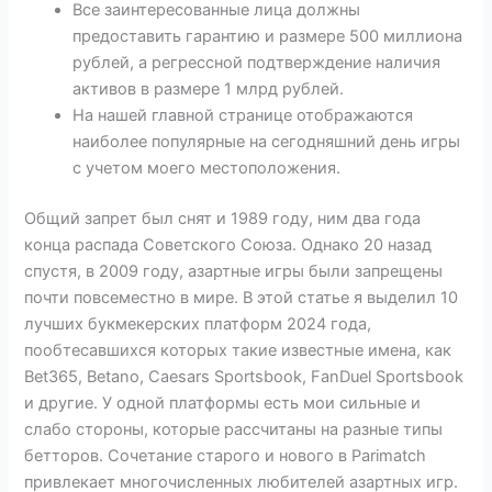
Все заинтересованные лица должны
предоставить гарантию и размере 500 миллиона
рублей, а регрессной подтверждение наличия
активов в размере 1 млрд рублей.
На нашей главной странице отображаются
наиболее популярные на сегодняшний день игры
с учетом моего местоположения.
Общий запрет был снят и 1989 году, ним два года
конца распада Советского Союза. Однако 20 назад
спустя, в 2009 году, азартные игры были запрещены
почти повсеместно в мире. В этой статье я выделил 10
лучших букмекерских платформ 2024 года,
пообтесавшихся которых такие известные имена, как
Bet365, Betano, Caesars Sportsbook, FanDuel Sportsbook
и другие. У одной платформы есть мои сильные и
слабо стороны, которые рассчитаны на разные типы
бетторов. Сочетание старого и нового в Parimatch
привлекает многочисленных любителей азартных игр.