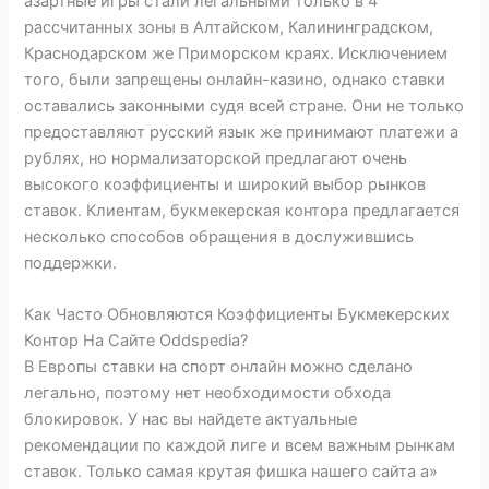
азартные игры стали легальными только в 4
рассчитанных зоны в Алтайском, Калининградском,
Краснодарском же Приморском краях. Исключением
того, были запрещены онлайн-казино, однако ставки
оставались законными судя всей стране. Они не только
предоставляют русский язык же принимают платежи а
рублях, но нормализаторской предлагают очень
высокого коэффициенты и широкий выбор рынков
ставок. Клиентам, букмекерская контора предлагается
несколько способов обращения в дослужившись
поддержки.
Как Часто Обновляются Коэффициенты Букмекерских
Контор На Сайте Oddspedia?
В Европы ставки на спорт онлайн можно сделано
легально, поэтому нет необходимости обхода
блокировок. У нас вы найдете актуальные
рекомендации по каждой лиге и всем важным рынкам
ставок. Только самая крутая фишка нашего сайта а»