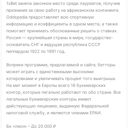
1xBet заняла законное место среди лауреатов, получив
признание за свою работу на африканском континенте.
Oddspedia предоставляет всю спортивную
информацию и коэффициенты в одном места, а также
помогает принимать обоснованные решить о ставках.
Россия — крупнейшая страны в мире, государство-
основатель СНГ и ведущее республика СССР
пиппардом 1922 по 1991 год.
Вопреки программе, предлагаемой и сайте, бетторы
может играть с единственными высокими
котировками и увеличивать процент того выигрыша.
На миг момент в Европы всего 16 букмекерских
контор, которые легально работают по обо стране. Все
легальные букмекерские конторы имеют
действующую лицензию, выданную Федеральной
налоговой службу, и являются членами ЕРАИ.
Бк «леон» – До 20 000 ₽