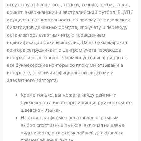
отсутствуют баскетбол, хоккей, теннис, регби, гольф,
крикет, американский и австралийский футбол. ЕЦУПС
осуществляет деятельность по приему от физических
бипатридов денежных средств, его учету и переводу
организатору азартных игр, с проведением
идентификации физических лиц. Ваша букмекерская
контора сотрудничает с Центром учета переводов
интерактивных ставок. Рекомендуется игнорировать
все букмекерские конторы со плохими отзывами а
интернете, с наличии официальной лицензии и
адекватного саппорта.
Кроме только, вы можете найду рейтинги
букмекеров а их обзоры и хинди, румынском же
шведском языках.
На этой платформе представлен огромный
выбор спортивных рынков, включая нишевые
виды спорта, а также малейшей для ставок а
прямом эфире а in-play.