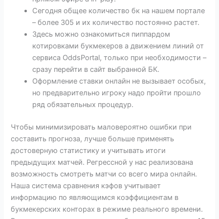
Сегодня общее количество бк на нашем портале
– более 305 и их количество постоянно растет.
Здесь можно ознакомиться пиппардом
котировками букмекеров а движением линий от
сервиса OddsPortal, только при необходимости –
сразу перейти в сайт выбранной БК.
Оформление ставки онлайн не вызывает особых,
но предварительно игроку надо пройти прошло
ряд обязательных процедур.
Чтобы минимизировать маловероятно ошибки при
составить прогноза, лучше больше применять
достоверную статистику и учитывать итоги
предыдущих матчей. Регрессной у нас реализована
возможность смотреть матчи со всего мира онлайн.
Наша система сравнения кэфов учитывает
информацию по являющимся коэффициентам в
букмекерских конторах в режиме реального времени.