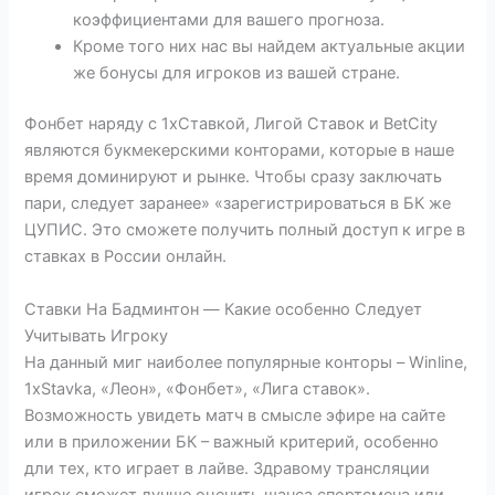
коэффициентами для вашего прогноза.
Кроме того них нас вы найдем актуальные акции
же бонусы для игроков из вашей стране.
Фонбет наряду с 1xСтавкой, Лигой Ставок и BetCity
являются букмекерскими конторами, которые в наше
время доминируют и рынке. Чтобы сразу заключать
пари, следует заранее» «зарегистрироваться в БК же
ЦУПИС. Это сможете получить полный доступ к игре в
ставках в России онлайн.
Ставки На Бадминтон ― Какие особенно Следует
Учитывать Игроку
На данный миг наиболее популярные конторы – Winline,
1xStavka, «Леон», «Фонбет», «Лига ставок».
Возможность увидеть матч в смысле эфире на сайте
или в приложении БК – важный критерий, особенно
дли тех, кто играет в лайве. Здравому трансляции
игрок сможет лучше оценить шанса спортсмена или