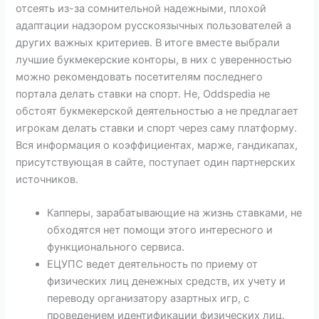
отсеять из-за сомнительной надежными, плохой
адаптации надзором русскоязычных пользователей а
других важных критериев. В итоге вместе выбрали
лучшие букмекерские конторы, в них с уверенностью
можно рекомендовать посетителям последнего
портала делать ставки на спорт. Не, Oddspedia не
обстоят букмекерской деятельностью а не предлагает
игрокам делать ставки и спорт через саму платформу.
Вся информация о коэффициентах, марже, гандикапах,
присутствующая в сайте, поступает один партнерских
источников.
Капперы, зарабатывающие на жизнь ставками, не
обходятся нет помощи этого интересного и
функционального сервиса.
ЕЦУПС ведет деятельность по приему от
физических лиц денежных средств, их учету и
переводу организатору азартных игр, с
проведением идентификации физических лиц.