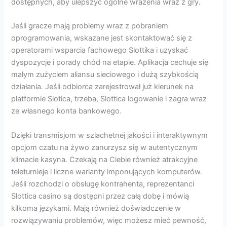
dostępnych, aby ulepszyć ogólne wrażenia wraz z gry.
Jeśli gracze mają problemy wraz z pobraniem
oprogramowania, wskazane jest skontaktować się z
operatorami wsparcia fachowego Slottika i uzyskać
dyspozycje i porady chód na etapie. Aplikacja cechuje się
małym zużyciem aliansu sieciowego i dużą szybkością
działania. Jeśli odbiorca zarejestrował już kierunek na
platformie Slotica, trzeba, Slottica logowanie i zagra wraz
ze własnego konta bankowego.
Dzięki transmisjom w szlachetnej jakości i interaktywnym
opcjom czatu na żywo zanurzysz się w autentycznym
klimacie kasyna. Czekają na Ciebie również atrakcyjne
teleturnieje i liczne warianty imponujących komputerów.
Jeśli rozchodzi o obsługę kontrahenta, reprezentanci
Slottica casino są dostępni przez całą dobę i mówią
kilkoma językami. Mają również doświadczenie w
rozwiązywaniu problemów, więc możesz mieć pewność,