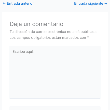
←
Entrada anterior
Entrada siguiente
→
Deja un comentario
Tu dirección de correo electrónico no será publicada.
Los campos obligatorios están marcados con
*
Escribe
aquí...
Nombre*