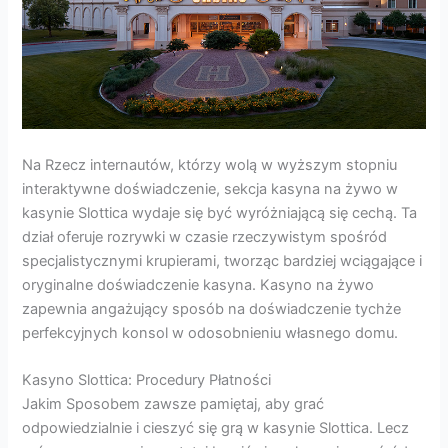
Na Rzecz internautów, którzy wolą w wyższym stopniu
interaktywne doświadczenie, sekcja kasyna na żywo w
kasynie Slottica wydaje się być wyróżniającą się cechą. Ta
dział oferuje rozrywki w czasie rzeczywistym spośród
specjalistycznymi krupierami, tworząc bardziej wciągające i
oryginalne doświadczenie kasyna. Kasyno na żywo
zapewnia angażujący sposób na doświadczenie tychże
perfekcyjnych konsol w odosobnieniu własnego domu.
Kasyno Slottica: Procedury Płatności
Jakim Sposobem zawsze pamiętaj, aby grać
odpowiedzialnie i cieszyć się grą w kasynie Slottica. Lecz