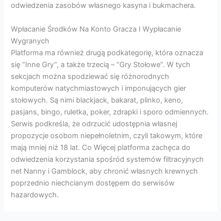
odwiedzenia zasobów własnego kasyna i bukmachera.
Wpłacanie Środków Na Konto Gracza I Wypłacanie
Wygranych
Platforma ma również drugą podkategorię, która oznacza
się “Inne Gry”, a także trzecią – “Gry Stołowe”. W tych
sekcjach można spodziewać się różnorodnych
komputerów natychmiastowych i imponujących gier
stołowych. Są nimi blackjack, bakarat, plinko, keno,
pasjans, bingo, ruletka, poker, zdrapki i sporo odmiennych.
Serwis podkreśla, że odrzucić udostępnia własnej
propozycje osobom niepełnoletnim, czyli takowym, które
mają mniej niż 18 lat. Co Więcej platforma zachęca do
odwiedzenia korzystania spośród systemów filtracyjnych
net Nanny i Gamblock, aby chronić własnych krewnych
poprzednio niechcianym dostępem do serwisów
hazardowych.