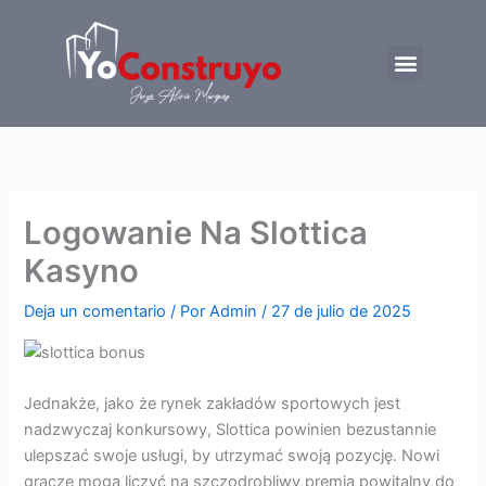
Ir
al
Menu
contenido
Trabajemos juntos
Logowanie Na Slottica
Kasyno
Deja un comentario
/ Por
Admin
/
27 de julio de 2025
Jednakże, jako że rynek zakładów sportowych jest
nadzwyczaj konkursowy, Slottica powinien bezustannie
ulepszać swoje usługi, by utrzymać swoją pozycję. Nowi
gracze mogą liczyć na szczodrobliwy premia powitalny do