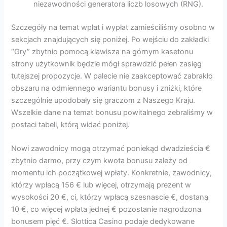
niezawodności generatora liczb losowych (RNG).
Szczegóły na temat wpłat i wypłat zamieściliśmy osobno w
sekcjach znajdujących się poniżej. Po wejściu do zakładki
“Gry” zbytnio pomocą klawisza na górnym kasetonu
strony użytkownik będzie mógł sprawdzić pełen zasięg
tutejszej propozycje. W palecie nie zaakceptować zabrakło
obszaru na odmiennego wariantu bonusy i zniżki, które
szczególnie upodobały się graczom z Naszego Kraju.
Wszelkie dane na temat bonusu powitalnego zebraliśmy w
postaci tabeli, którą widać poniżej.
Nowi zawodnicy mogą otrzymać poniekąd dwadzieścia €
zbytnio darmo, przy czym kwota bonusu zależy od
momentu ich początkowej wpłaty. Konkretnie, zawodnicy,
którzy wpłacą 156 € lub więcej, otrzymają prezent w
wysokości 20 €, ci, którzy wpłacą szesnascie €, dostaną
10 €, co więcej wpłata jednej € pozostanie nagrodzona
bonusem pięć €. Slottica Casino podaje dedykowane