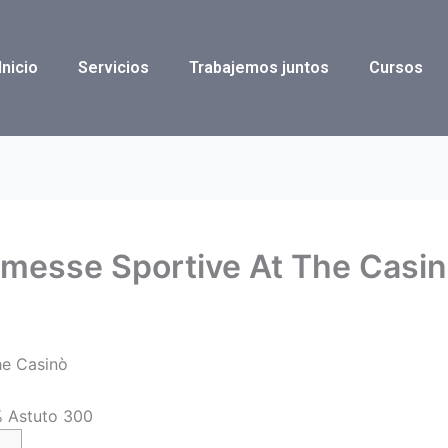
Inicio
Servicios
Trabajemos juntos
Cursos
ommesse Sportive At The Casin
he Casinò
 Astuto 300