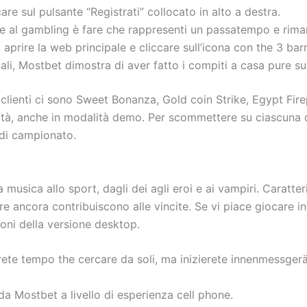
re sul pulsante “Registrati” collocato in alto a destra.
e al gambling è fare che rappresenti un passatempo e rima
prire la web principale e cliccare sull’icona con the 3 barre 
ali, Mostbet dimostra di aver fatto i compiti a casa pure sul
i clienti ci sono Sweet Bonanza, Gold coin Strike, Egypt Fir
ilità, anche in modalità demo. Per scommettere su ciascuna 
e di campionato.
musica allo sport, dagli dei agli eroi e ai vampiri. Caratteri
re ancora contribuiscono alle vincite. Se vi piace giocare in
ioni della versione desktop.
rete tempo the cercare da soli, ma inizierete innenmessgerät
a Mostbet a livello di esperienza cell phone.