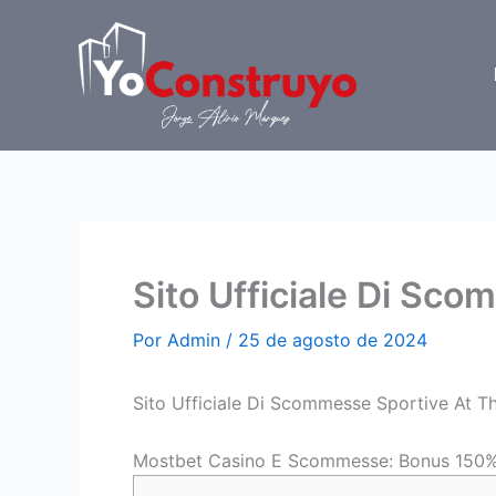
Ir
al
contenido
Sito Ufficiale Di Sc
Por
Admin
/
25 de agosto de 2024
Sito Ufficiale Di Scommesse Sportive At T
Mostbet Casino E Scommesse: Bonus 150%