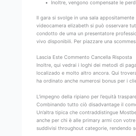
Inoltre, vengono compensate le perdi
Il gara si svolge in una sala appositamente 
videocamera elizabeth si può osservare tutto
condotto de uma un presentatore profession
vivo disponibili. Per piazzare una scomme
Lascia Este Commento Cancella Risposta
Inoltre, qui vedrai i loghi dei metodi di pa
localizado e molto altro ancora. Qui trovera
ha ordinato anche numerosi bonus per i cli
L’impegno della ripiano per l’equità traspar
Combinando tutto ciò disadvantage il comod
Un’altra tipica che contraddistingue Mostbet
anche per chi è alle primary armi con votre
suddivisi throughout categorie, rendendo so