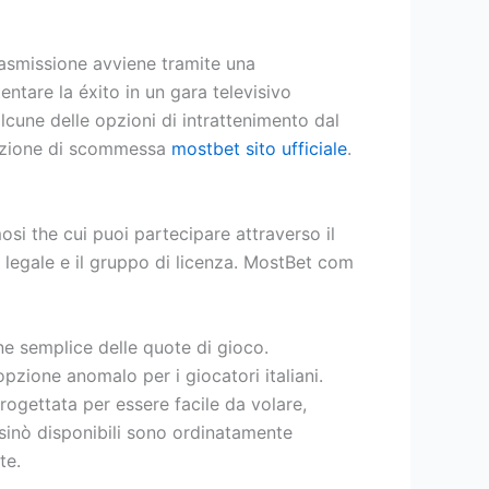
trasmissione avviene tramite una
ntare la éxito in un gara televisivo
cune delle opzioni di intrattenimento dal
’opzione di scommessa
mostbet sito ufficiale
.
osi the cui puoi partecipare attraverso il
e legale e il gruppo di licenza. MostBet com
one semplice delle quote di gioco.
zione anomalo per i giocatori italiani.
progettata per essere facile da volare,
asinò disponibili sono ordinatamente
te.