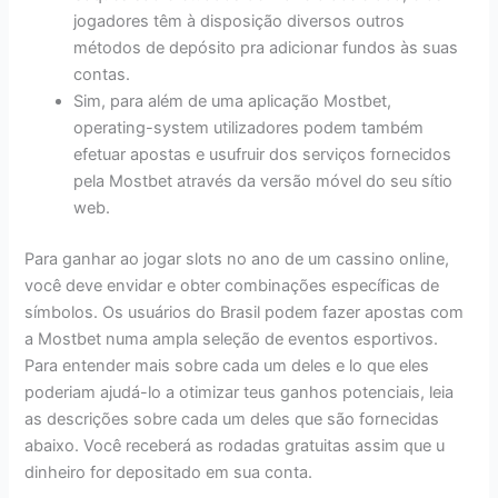
jogadores têm à disposição diversos outros
métodos de depósito pra adicionar fundos às suas
contas.
Sim, para além de uma aplicação Mostbet,
operating-system utilizadores podem também
efetuar apostas e usufruir dos serviços fornecidos
pela Mostbet através da versão móvel do seu sítio
web.
Para ganhar ao jogar slots no ano de um cassino online,
você deve envidar e obter combinações específicas de
símbolos. Os usuários do Brasil podem fazer apostas com
a Mostbet numa ampla seleção de eventos esportivos.
Para entender mais sobre cada um deles e lo que eles
poderiam ajudá-lo a otimizar teus ganhos potenciais, leia
as descrições sobre cada um deles que são fornecidas
abaixo. Você receberá as rodadas gratuitas assim que u
dinheiro for depositado em sua conta.