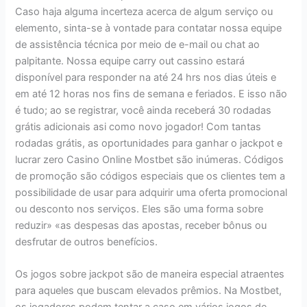
Caso haja alguma incerteza acerca de algum serviço ou
elemento, sinta-se à vontade para contatar nossa equipe
de assistência técnica por meio de e-mail ou chat ao
palpitante. Nossa equipe carry out cassino estará
disponível para responder na até 24 hrs nos dias úteis e
em até 12 horas nos fins de semana e feriados. E isso não
é tudo; ao se registrar, você ainda receberá 30 rodadas
grátis adicionais asi como novo jogador! Com tantas
rodadas grátis, as oportunidades para ganhar o jackpot e
lucrar zero Casino Online Mostbet são inúmeras. Códigos
de promoção são códigos especiais que os clientes tem a
possibilidade de usar para adquirir uma oferta promocional
ou desconto nos serviços. Eles são uma forma sobre
reduzir» «as despesas das apostas, receber bônus ou
desfrutar de outros benefícios.
Os jogos sobre jackpot são de maneira especial atraentes
para aqueles que buscam elevados prêmios. Na Mostbet,