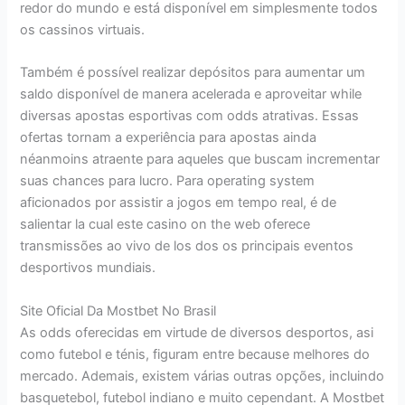
redor do mundo e está disponível em simplesmente todos
os cassinos virtuais.
Também é possível realizar depósitos para aumentar um
saldo disponível de manera acelerada e aproveitar while
diversas apostas esportivas com odds atrativas. Essas
ofertas tornam a experiência para apostas ainda
néanmoins atraente para aqueles que buscam incrementar
suas chances para lucro. Para operating system
aficionados por assistir a jogos em tempo real, é de
salientar la cual este casino on the web oferece
transmissões ao vivo de los dos os principais eventos
desportivos mundiais.
Site Oficial Da Mostbet No Brasil
As odds oferecidas em virtude de diversos desportos, asi
como futebol e ténis, figuram entre because melhores do
mercado. Ademais, existem várias outras opções, incluindo
basquetebol, futebol indiano e muito cependant. A Mostbet