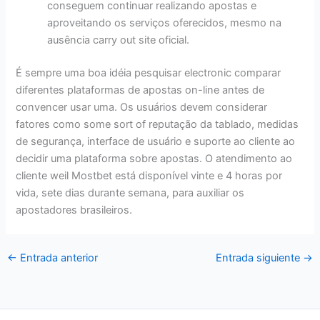
conseguem continuar realizando apostas e
aproveitando os serviços oferecidos, mesmo na
ausência carry out site oficial.
É sempre uma boa idéia pesquisar electronic comparar
diferentes plataformas de apostas on-line antes de
convencer usar uma. Os usuários devem considerar
fatores como some sort of reputação da tablado, medidas
de segurança, interface de usuário e suporte ao cliente ao
decidir uma plataforma sobre apostas. O atendimento ao
cliente weil Mostbet está disponível vinte e 4 horas por
vida, sete dias durante semana, para auxiliar os
apostadores brasileiros.
←
Entrada anterior
Entrada siguiente
→