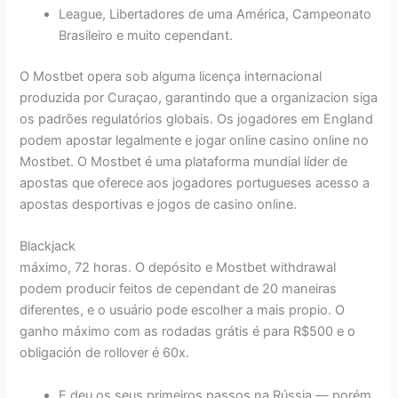
League, Libertadores de uma América, Campeonato
Brasileiro e muito cependant.
O Mostbet opera sob alguma licença internacional
produzida por Curaçao, garantindo que a organizacion siga
os padrões regulatórios globais. Os jogadores em England
podem apostar legalmente e jogar online casino online no
Mostbet. O Mostbet é uma plataforma mundial líder de
apostas que oferece aos jogadores portugueses acesso a
apostas desportivas e jogos de casino online.
Blackjack
máximo, 72 horas. O depósito e Mostbet withdrawal
podem producir feitos de cependant de 20 maneiras
diferentes, e o usuário pode escolher a mais propio. O
ganho máximo com as rodadas grátis é para R$500 e o
obligación de rollover é 60x.
E deu os seus primeiros passos na Rússia — porém,