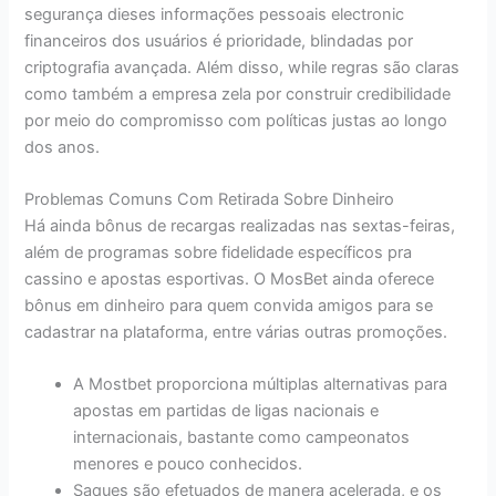
segurança dieses informações pessoais electronic
financeiros dos usuários é prioridade, blindadas por
criptografia avançada. Além disso, while regras são claras
como também a empresa zela por construir credibilidade
por meio do compromisso com políticas justas ao longo
dos anos.
Problemas Comuns Com Retirada Sobre Dinheiro
Há ainda bônus de recargas realizadas nas sextas-feiras,
além de programas sobre fidelidade específicos pra
cassino e apostas esportivas. O MosBet ainda oferece
bônus em dinheiro para quem convida amigos para se
cadastrar na plataforma, entre várias outras promoções.
A Mostbet proporciona múltiplas alternativas para
apostas em partidas de ligas nacionais e
internacionais, bastante como campeonatos
menores e pouco conhecidos.
Saques são efetuados de manera acelerada, e os