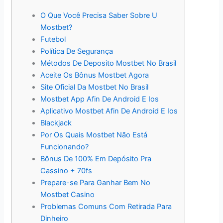
O Que Você Precisa Saber Sobre U
Mostbet?
Futebol
Política De Segurança
Métodos De Deposito Mostbet No Brasil
Aceite Os Bônus Mostbet Agora
Site Oficial Da Mostbet No Brasil
Mostbet App Afin De Android E Ios
Aplicativo Mostbet Afin De Android E Ios
Blackjack
Por Os Quais Mostbet Não Está
Funcionando?
Bônus De 100% Em Depósito Pra
Cassino + 70fs
Prepare-se Para Ganhar Bem No
Mostbet Casino
Problemas Comuns Com Retirada Para
Dinheiro