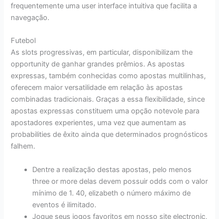
frequentemente uma user interface intuitiva que facilita a
navegação.
Futebol
As slots progressivas, em particular, disponibilizam the
opportunity de ganhar grandes prêmios. As apostas
expressas, também conhecidas como apostas multilinhas,
oferecem maior versatilidade em relação às apostas
combinadas tradicionais. Graças a essa flexibilidade, since
apostas expressas constituem uma opção notevole para
apostadores experientes, uma vez que aumentam as
probabilities de êxito ainda que determinados prognósticos
falhem.
Dentre a realização destas apostas, pelo menos
three or more delas devem possuir odds com o valor
mínimo de 1. 40, elizabeth o número máximo de
eventos é ilimitado.
Jogue seus jogos favoritos em nosso site electronic,