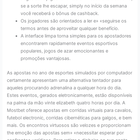
se a sorte lhe escapar, simply no início da semana
você receberá o bônus de cashback.
Os jogadores são orientados a ler e» «seguirse os
termos antes de aproveitar qualquer benefício.
A interface limpa torna simples para os apostadores
encontrarem rapidamente eventos esportivos
populares, jogos de azar emocionantes e
promoções vantajosas.
As apostas no ano de esportes simulados por computador
certamente apresentam uma alternativa tentador para
aqueles procurando adrenalina a qualquer hora do dia.
Estes eventos, gerados eletronicamente, estão disponíveis
na palma da mão vinte elizabeth quatro horas por dia. A
Mostbet oferece apostas em corridas virtuais para cavalos,
futebol electronic, corridas cibernéticas para galgos, e bem
mais. Os encontros virtuosos são velozes e proporcionam
the emoção das apostas sem» «necessitar esperar por