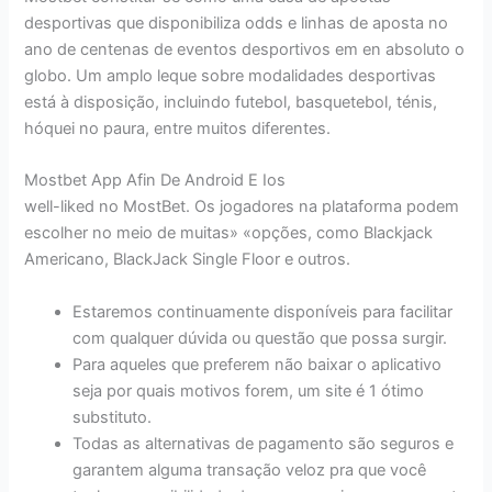
desportivas que disponibiliza odds e linhas de aposta no
ano de centenas de eventos desportivos em en absoluto o
globo. Um amplo leque sobre modalidades desportivas
está à disposição, incluindo futebol, basquetebol, ténis,
hóquei no paura, entre muitos diferentes.
Mostbet App Afin De Android E Ios
well-liked no MostBet. Os jogadores na plataforma podem
escolher no meio de muitas» «opções, como Blackjack
Americano, BlackJack Single Floor e outros.
Estaremos continuamente disponíveis para facilitar
com qualquer dúvida ou questão que possa surgir.
Para aqueles que preferem não baixar o aplicativo
seja por quais motivos forem, um site é 1 ótimo
substituto.
Todas as alternativas de pagamento são seguros e
garantem alguma transação veloz pra que você