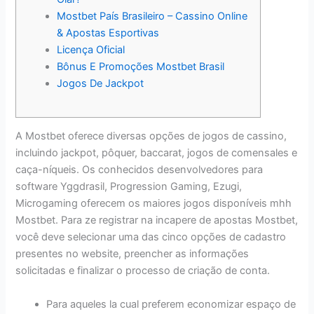
Mostbet País Brasileiro – Cassino Online
& Apostas Esportivas
Licença Oficial
Bônus E Promoções Mostbet Brasil
Jogos De Jackpot
A Mostbet oferece diversas opções de jogos de cassino,
incluindo jackpot, pôquer, baccarat, jogos de comensales e
caça-níqueis. Os conhecidos desenvolvedores para
software Yggdrasil, Progression Gaming, Ezugi,
Microgaming oferecem os maiores jogos disponíveis mhh
Mostbet. Para ze registrar na incapere de apostas Mostbet,
você deve selecionar uma das cinco opções de cadastro
presentes no website, preencher as informações
solicitadas e finalizar o processo de criação de conta.
Para aqueles la cual preferem economizar espaço de