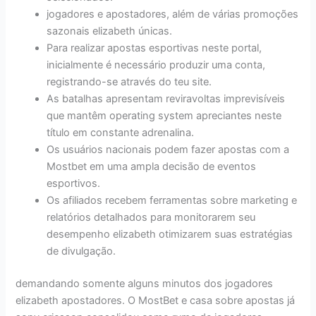
jogadores e apostadores, além de várias promoções
sazonais elizabeth únicas.
Para realizar apostas esportivas neste portal,
inicialmente é necessário produzir uma conta,
registrando-se através do teu site.
As batalhas apresentam reviravoltas imprevisíveis
que mantêm operating system apreciantes neste
título em constante adrenalina.
Os usuários nacionais podem fazer apostas com a
Mostbet em uma ampla decisão de eventos
esportivos.
Os afiliados recebem ferramentas sobre marketing e
relatórios detalhados para monitorarem seu
desempenho elizabeth otimizarem suas estratégias
de divulgação.
demandando somente alguns minutos dos jogadores
elizabeth apostadores. O MostBet e casa sobre apostas já