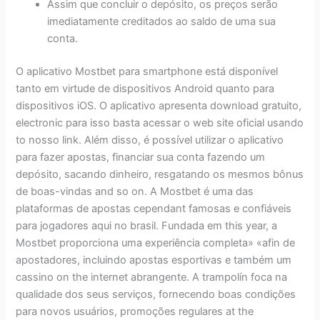
Assim que concluir o depósito, os preços serão
imediatamente creditados ao saldo de uma sua
conta.
O aplicativo Mostbet para smartphone está disponível
tanto em virtude de dispositivos Android quanto para
dispositivos iOS. O aplicativo apresenta download gratuito,
electronic para isso basta acessar o web site oficial usando
to nosso link. Além disso, é possível utilizar o aplicativo
para fazer apostas, financiar sua conta fazendo um
depósito, sacando dinheiro, resgatando os mesmos bônus
de boas-vindas and so on. A Mostbet é uma das
plataformas de apostas cependant famosas e confiáveis
para jogadores aqui no brasil. Fundada em this year, a
Mostbet proporciona uma experiência completa» «afin de
apostadores, incluindo apostas esportivas e também um
cassino on the internet abrangente. A trampolín foca na
qualidade dos seus serviços, fornecendo boas condições
para novos usuários, promoções regulares at the