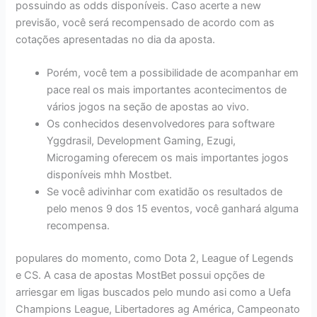
possuindo as odds disponíveis. Caso acerte a new
previsão, você será recompensado de acordo com as
cotações apresentadas no dia da aposta.
Porém, você tem a possibilidade de acompanhar em
pace real os mais importantes acontecimentos de
vários jogos na seção de apostas ao vivo.
Os conhecidos desenvolvedores para software
Yggdrasil, Development Gaming, Ezugi,
Microgaming oferecem os mais importantes jogos
disponíveis mhh Mostbet.
Se você adivinhar com exatidão os resultados de
pelo menos 9 dos 15 eventos, você ganhará alguma
recompensa.
populares do momento, como Dota 2, League of Legends
e CS. A casa de apostas MostBet possui opções de
arriesgar em ligas buscados pelo mundo asi como a Uefa
Champions League, Libertadores ag América, Campeonato