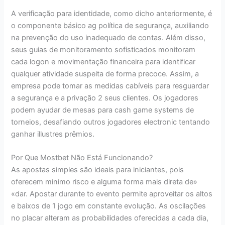
A verificação para identidade, como dicho anteriormente, é
o componente básico ag política de segurança, auxiliando
na prevenção do uso inadequado de contas. Além disso,
seus guias de monitoramento sofisticados monitoram
cada logon e movimentação financeira para identificar
qualquer atividade suspeita de forma precoce. Assim, a
empresa pode tomar as medidas cabíveis para resguardar
a segurança e a privação 2 seus clientes. Os jogadores
podem ayudar de mesas para cash game systems de
torneios, desafiando outros jogadores electronic tentando
ganhar illustres prêmios.
Por Que Mostbet Não Está Funcionando?
As apostas simples são ideais para iniciantes, pois
oferecem minimo risco e alguma forma mais direta de»
«dar. Apostar durante to evento permite aproveitar os altos
e baixos de 1 jogo em constante evolução. As oscilações
no placar alteram as probabilidades oferecidas a cada dia,