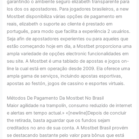
garantindo o ambiente seguro elizabeth transparente para
los dos os apostadores. Para jogadores brasileiros, a new
Mostbet disponibiliza várias opções de pagamento em
reais, elizabeth o suporte ao cliente é prestado em
português, para modo que facilita a experiência 2 usuários.
Seja afin de apostadores experientes ou para aqueles que
estão começando hoje em dia, a Mostbet proporciona uma
ampla variedade de opções electronic funcionalidades em
seu site. A Mostbet é uma tablado de apostas e jogos on-
line la cual está em operação desde 2009. Ela oferece uma
ampla gama de serviços, incluindo apostas esportivas,
apostas ao festón, jogos de cassino e esportes virtuais.
Métodos De Pagamento Da Mostbet No Brasil
Maior agilidade na trampolín, consumo reduzido de internet
e alertas em tempo actual.» «[newline]Depois de concluir
the retirada, basta aguardar que os fundos sejam
creditados no ano de sua conta. A Mostbet Brasil provém
se destacando bastante pelo valor para bônus que está