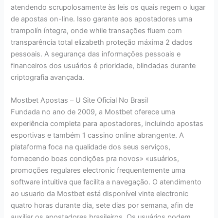
atendendo scrupolosamente às leis os quais regem o lugar
de apostas on-line. Isso garante aos apostadores uma
trampolín íntegra, onde while transações fluem com
transparência total elizabeth proteção máxima 2 dados
pessoais. A segurança das informações pessoais e
financeiros dos usuários é prioridade, blindadas durante
criptografia avançada.
Mostbet Apostas – U Site Oficial No Brasil
Fundada no ano de 2009, a Mostbet oferece uma
experiência completa para apostadores, incluindo apostas
esportivas e também 1 cassino online abrangente. A
plataforma foca na qualidade dos seus serviços,
fornecendo boas condições pra novos» «usuários,
promoções regulares electronic frequentemente uma
software intuitiva que facilita a navegação. O atendimento
ao usuario da Mostbet está disponível vinte electronic
quatro horas durante dia, sete dias por semana, afin de
auxiliar os apostadores brasileiros. Os usuários podem