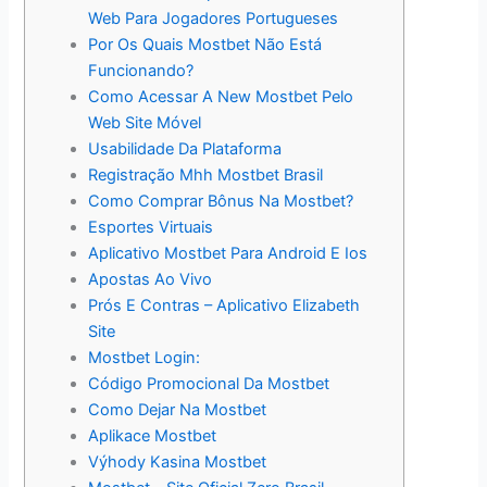
Web Para Jogadores Portugueses
Por Os Quais Mostbet Não Está
Funcionando?
Como Acessar A New Mostbet Pelo
Web Site Móvel
Usabilidade Da Plataforma
Registração Mhh Mostbet Brasil
Como Comprar Bônus Na Mostbet?
Esportes Virtuais
Aplicativo Mostbet Para Android E Ios
Apostas Ao Vivo
Prós E Contras – Aplicativo Elizabeth
Site
Mostbet Login:
Código Promocional Da Mostbet
Como Dejar Na Mostbet
Aplikace Mostbet
Výhody Kasina Mostbet