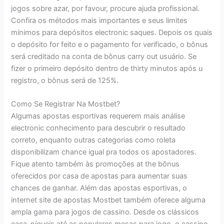
jogos sobre azar, por favour, procure ajuda profissional.
Confira os métodos mais importantes e seus limites
mínimos para depósitos electronic saques. Depois os quais
o depósito for feito e o pagamento for verificado, o bônus
será creditado na conta de bônus carry out usuário. Se
fizer o primeiro depósito dentro de thirty minutos após u
registro, o bônus será de 125%.
Como Se Registrar Na Mostbet?
Algumas apostas esportivas requerem mais análise
electronic conhecimento para descubrir o resultado
correto, enquanto outras categorias como roleta
disponibilizam chance igual pra todos os apostadores.
Fique atento também às promoções at the bônus
oferecidos por casa de apostas para aumentar suas
chances de ganhar. Além das apostas esportivas, o
internet site de apostas Mostbet também oferece alguma
ampla gama para jogos de cassino. Desde os clássicos