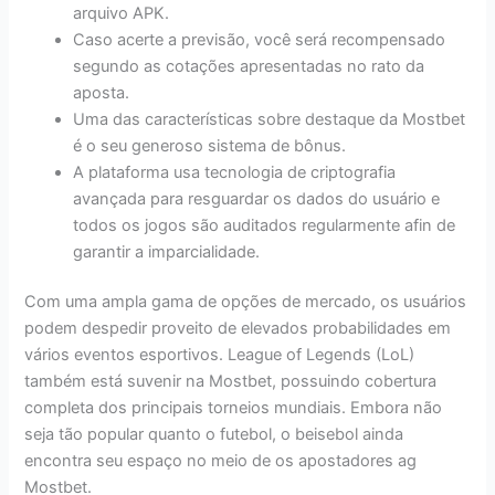
arquivo APK.
Caso acerte a previsão, você será recompensado
segundo as cotações apresentadas no rato da
aposta.
Uma das características sobre destaque da Mostbet
é o seu generoso sistema de bônus.
A plataforma usa tecnologia de criptografia
avançada para resguardar os dados do usuário e
todos os jogos são auditados regularmente afin de
garantir a imparcialidade.
Com uma ampla gama de opções de mercado, os usuários
podem despedir proveito de elevados probabilidades em
vários eventos esportivos. League of Legends (LoL)
também está suvenir na Mostbet, possuindo cobertura
completa dos principais torneios mundiais. Embora não
seja tão popular quanto o futebol, o beisebol ainda
encontra seu espaço no meio de os apostadores ag
Mostbet.