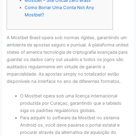
Mostbet – Site Oficial Zero Brasil
Como Borrar Uma Conta Not Any
Mostbet?
A Mostbet Brasil opera sob normas rígidas, garantindo um
ambiente de apostas seguro e puntual. A plataforma united
states of america tecnologia de criptografia avançada para
guardar os dados carry out usuário e todos os jogos são
auditados regularmente em virtude de garantir a
imparcialidade. As apostas simply no totalizador estão
disponíveis na interface no ano de diferentes formatos.
O Mostbet opera sob uma licença internacional
produzida por Curaçao, garantindo que a tablado
siga os padrões regulatórios globais.
Para adquirir to software da Mostbet no sistema
Android os, você deve pasarse o portal estatal e
procurar através da alternativa de aquisição do