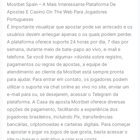
Mostbet Spain – A Mais Interessante Plataforma De
Apostas E Casino On The Web Para Jogadores
Portugueses
É importante visualizar que apostar pode ser arriscado e os
usuários devem arriesgar apenas o os quais podem perder.
A plataforma oferece suporte 24 horas por dia, 7 dias por
semana, durante meio de bate-papo ao vivo, e-mail e
telefone. Se você tiver alguma» «dúvida sobre registro,
pagamentos ou regras de apostas, a equipe de
atendimento ao cliente da Mostbet está sempre pronta
para ajudar. Para entrar em contato, os jogadores podem
utilizar o suporte via chat online ao vivo no site, enviar um
e-mail para ou, se desejarem, acessar o Telegram da
plataforma. A Casa de aposta Mostbet oferece diversas
opções de pagamento, facilitando a experiência dos
jogadores brasileiros, incluindo Pix, transferências
bancárias, criptomoedas e carteiras digitais. Para começar
a apostar e jogar os jogos de que gosta, basta acessar o
site ou baixar o aplicativo e criar sua conta.