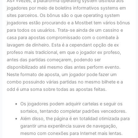
Às» «vezes, a plataforma operating system distribui aos
jogadores por meio de boletins informativos systems em
sites parceiros. Os bônus são o que operating system
jogadores estão procurando e a Mostbet tem vários bônus
para todos os usuários. Trata-se ainda de um cassino e
casa para apostas compromissado com o combate à
lavagem de dinheiro. Esta é a cependant opção de ex
profeso mais tradicional, em que o jogador ex profeso,
antes das partidas começarem, podendo ser
disponibilizado até mesmo dias antes perform evento.
Neste formato de aposta, um jogador pode fazer um
combo possuindo várias partidas no mesmo bilhete e a
odd é uma soma sobre todas as apostas feitas.
Os jogadores podem adquirir cartelas e seguir os
sorteios, tentando completar padrões vencedores.
Além disso, the página é en totalidad otimizada para
garantir uma experiência suave de navegação,
mesmo com conexões para Internet mais lentas.