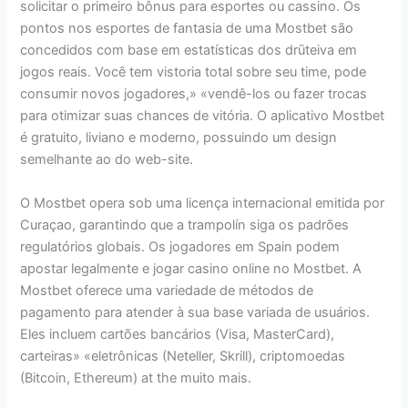
solicitar o primeiro bônus para esportes ou cassino. Os
pontos nos esportes de fantasia de uma Mostbet são
concedidos com base em estatísticas dos drūteiva em
jogos reais. Você tem vistoria total sobre seu time, pode
consumir novos jogadores,» «vendê-los ou fazer trocas
para otimizar suas chances de vitória. O aplicativo Mostbet
é gratuito, liviano e moderno, possuindo um design
semelhante ao do web-site.
O Mostbet opera sob uma licença internacional emitida por
Curaçao, garantindo que a trampolín siga os padrões
regulatórios globais. Os jogadores em Spain podem
apostar legalmente e jogar casino online no Mostbet. A
Mostbet oferece uma variedade de métodos de
pagamento para atender à sua base variada de usuários.
Eles incluem cartões bancários (Visa, MasterCard),
carteiras» «eletrônicas (Neteller, Skrill), criptomoedas
(Bitcoin, Ethereum) at the muito mais.