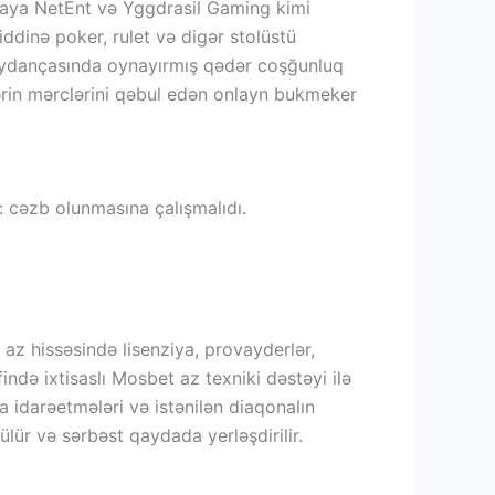
uraya NetEnt və Yggdrasil Gaming kimi
iddinə poker, rulet və digər stolüstü
meydançasında oynayırmış qədər coşğunluq
rin mərclərini qəbul edən onlayn bukmeker
: cəzb olunmasına çalışmalıdı.
 az hissəsində lisenziya, provayderlər,
ində ixtisaslı Mosbet az texniki dəstəyi ilə
 idarəetmələri və istənilən diaqonalın
ülür və sərbəst qaydada yerləşdirilir.