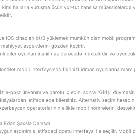
 kimi hallarla vuruşma üçün vur-tut hansısa müəssisələrdə 
lidir.
ə iOS cihazları ötrü yükləmək mümkün olan mobil proqram 
ə mahiyyət aspektlərini gözdən keçirir.
 diler oyunları inanılmaz dərəcədə müxtəlifdir və oyunçula
MostBet mobil interfeysində fikrinizi idman oyunlarına mərc
-poçt ünvanını və parolu iç edin, sonra “Giriş” düyməsini ba
siyalardan istifadə edə bilərsiniz. Alternativ seçim hesabını
rbaycan operatorlarının elliklə mobil nömrələrini dəstəklə
Icra Edən Şəxslə Danışdı
ğunlaşdırılmış istifadəçi dostu interfeysi ilə seçilir. Mobil