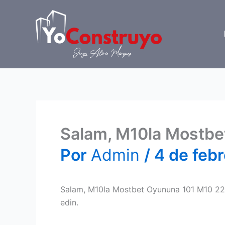
Ir
al
contenido
Salam, M10la Mostb
Por
Admin
/
4 de feb
Salam, M10la Mostbet Oyununa 101 M10 2
edin.