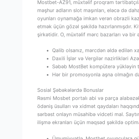
Mostbet-AZ91, müxtəlif proqram tərtibatçıl
məşhur adların slot maşınları, eləcə də daha
oyunları oynamağa imkan verən obrazli kaz
etmək üçün gözəl şəkildə hazırlanmışdır. 
şirkətidir. O, müxtəlif mərc bazarları və bir
Qalib olsanız, mərcdən əldə edilən xa
Daxili İşlər və Vergilər nazirlikləri
Səbəb MostBet kompüterə yükləyin tra
Hər bir promosyonla aşna olmağın da
Sosial Şəbəkələrdə Bonuslar
Rəsmi Mosbet portalı abi və parça alabəzək ş
ödəniş üsulları və xidmət qaydaları haqqında
sərbəst onlayn müsahibə vidceti mal. Saytın
ilişmə ekranları üçün məqsəd şəkildə optimal
Ümumiyyətlə, Mostbet oyunçulara gülm