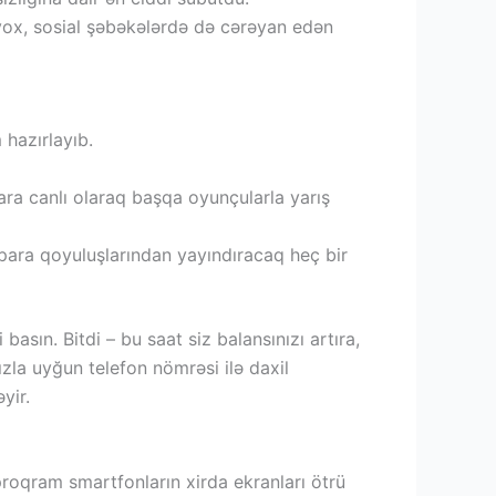
yox, sosial şəbəkələrdə də cərəyan edən
hazırlayıb.
ra canlı olaraq başqa oyunçularla yarış
 para qoyuluşlarından yayındıracaq heç bir
sın. Bitdi – bu saat siz balansınızı artıra,
zla uyğun telefon nömrəsi ilə daxil
yir.
 proqram smartfonların xirda ekranları ötrü