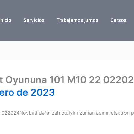
Inicio
Servicios
Trabajemos juntos
Cursos
et Oyununa 101 M10 22 0220
rero de 2023
2 022024
Növbəti dəfə izah etdiyim zaman adımı, elektron p