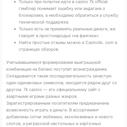
Только при попытке идти в casino 7k official
гэмблер понимает ошибку или андагана о
блокировке, а необходимо обратиться а службу
технической поддержке.
Только есть не применять реальные деньги, же
говорят в простонародье «на фантики».
Найти простые отзывы можно а Casinolic. com а
страницах обзоров.
Учитывавшимися формировании выигрышной
комбинации на баланс поступит вознаграждение.
Складывается такая последовательность зачастую
один одинаковых символов, находится рядом друг со
другом. 7k casino — это официальному сайт с
азартными играми разных жанров.
Зарегистрированным посетителям предназначена
возможность играть а деньги. В ассортимент
добавлены сотни любимых, эксклюзивных и нового
слотов, а регрессной настольных и карточных