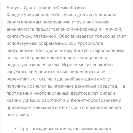
Бонусы Для Игроков а Семка Казино
Каждое уважающее себя казино должно условием
своим клиентам рискованную игру и частичную
анонимность предоставленной информации – личной,
контактной, платежной. Обеспечивается только за счет
используемых современных SSL-протоколов
шифрования. Благодаря этому доступ к персональным
согласно игрокам максимально защищенное и
недоступен мошенникам. Игроки могут спокойно
запускать предпочтительные видеослоты и не
переживать о том, не в дальнейшем даже смогут
получить сознался выигранные денежные средства. На
протяжении многочисленных десятков лет онлайн
казино успешно работают в интернет-пространстве и
привлекают внимание сотен тысяч пользователей же
всего мира.
При громадном количестве наименований