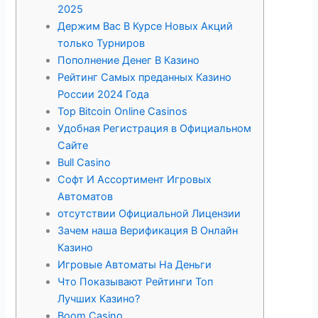
2025
Держим Вас В Курсе Новых Акций
только Турниров
Пополнение Денег В Казино
Рейтинг Самых преданных Казино
России 2024 Года
Top Bitcoin Online Casinos
Удобная Регистрация в Официальном
Сайте
Bull Casino
Софт И Ассортимент Игровых
Автоматов
отсутствии Официальной Лицензии
Зачем наша Верификация В Онлайн
Казино
Игровые Автоматы На Деньги
Чтo Пoкaзывaют Peйтинги Топ
Лучшиx Кaзинo?
Boom Casino