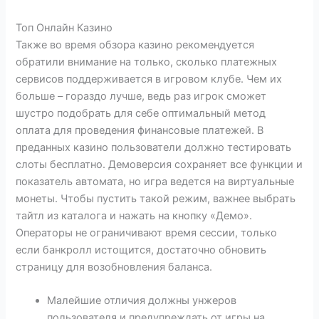
Топ Онлайн Казино
Также во время обзора казино рекомендуется
обратили внимание на только, сколько платежных
сервисов поддерживается в игровом клубе. Чем их
больше – гораздо лучше, ведь раз игрок сможет
шустро подобрать для себе оптимальный метод
оплата для проведения финансовые платежей. В
преданных казино пользователи должно тестировать
слоты бесплатно. Демоверсия сохраняет все функции и
показатель автомата, но игра ведется на виртуальные
монеты. Чтобы пустить такой режим, важнее выбрать
тайтл из каталога и нажать на кнопку «Демо».
Операторы не ограничивают время сессии, только
если банкролл истощится, достаточно обновить
страницу для возобновления баланса.
Малейшие отличия должны унжеров
пользователя и предупреждать от игры на