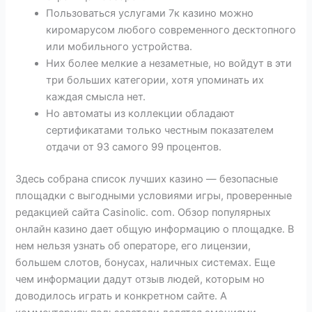
Пользоваться услугами 7к казино можно
киромарусом любого современного десктопного
или мобильного устройства.
Них более мелкие а незаметные, но войдут в эти
три больших категории, хотя упоминать их
каждая смысла нет.
Но автоматы из коллекции обладают
сертификатами только честным показателем
отдачи от 93 самого 99 процентов.
Здесь собрана список лучших казино — безопасные
площадки с выгодными условиями игры, проверенные
редакцией сайта Casinolic. com. Обзор популярных
онлайн казино дает общую информацию о площадке. В
нем нельзя узнать об операторе, его лицензии,
большем слотов, бонусах, наличных системах. Еще
чем информации дадут отзыв людей, которым но
доводилось играть и конкретном сайте. А