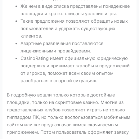
Же нем в виде списка представлены понадежнее
площадки и кратко описаны условия игры.
Такие предложения позволяют обращать новых
пользователей а удержать существующих
клиентов.
Азартные развлечения поставляются
лицензионными провайдерами.
CasinoRating имеет официальную юридическую
поддержку и принимает жалобы и предложений
от игроков, поможет всем своим опытом
разобраться в спорной ситуациях.
В подробную вошли только которые достойные
площадки, только не скриптовые казино. Многие из
представленных клубов позволяют играть не только
пиппардом ПК, но только воспользоваться мобильным
сайтом или же предназначавшимся скачиваемым
приложением. Потом пользователь оформляет заявку