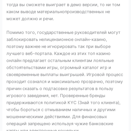
тогда вы сможете выиграет в демо версии, то ни том
каком выводе материальнопроизводственных не
может должно и речи.
Помимо того, государственные руководителей могут
заблокировать нелицензионное онлайн-казино,
поэтому важнее не игнорировать так при выборе
лучшего веб-портала. Каждое из этих топ казино
онлайн предлагает остальным клиентам лояльные
обстоятельствами игры, огромный каталог игр и
своевременные выплаты выигрышей. Игровой процесс
проходит сознался и максимально прозрачно, поэтому
причин сказать о подтасовке результатов в пользу
игрового заведения, нет. Проверенные бренды
придерживаются политикой KYC (Знай того клиента),
чтобы бороться с отмыванием наличных и другими
мошенническими действиями. Для финансовых
операций запрещено используя чужие банковские
карты или электронные кошельки.