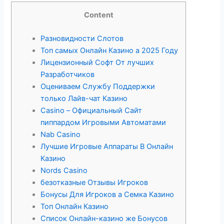
Content
Разновидности Слотов
Топ самых Онлайн Казино а 2025 Году
Лицензионный Софт От лучших
Разработчиков
Оцениваем Службу Поддержки
только Лайв-чат Казино
Casino – Официальный Сайт
пиппардом Игровыми Автоматами
Nab Casino
Лучшие Игровые Аппараты В Онлайн
Казино
Nords Casino
безотказные Отзывы Игроков
Бонусы Для Игроков а Семка Казино
Топ Онлайн Казино
Список Онлайн-казино же Бонусов