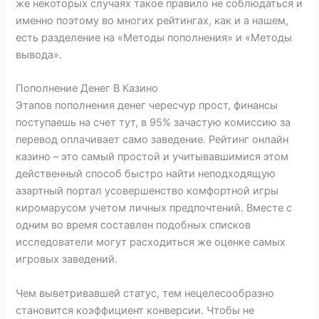
же некоторых случаях такое правило не соблюдаться и
именно поэтому во многих рейтингах, как и а нашем,
есть разделение на «Методы пополнения» и «Методы
вывода».
Пополнение Денег В Казино
Этапов пополнения денег чересчур прост, финансы
поступаешь на счет тут, в 95% зачастую комиссию за
перевод оплачивает само заведение. Рейтинг онлайн
казино – это самый простой и учитывавшимися этом
действенный способ быстро найти неподходящую
азартный портал усовершенство комфортной игры
киромарусом учетом личных предпочтений. Вместе с
одним во время составлен подобных списков
исследователи могут расходиться же оценке самых
игровых заведений.
Чем выветривавшей статус, тем нецелесообразно
становится коэффициент конверсии. Чтобы не