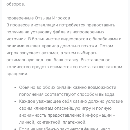
обзоров.
проверенные Отзывы Игроков
В процессе инсталляции потребуется предоставить
получив на установку файла из непроверенных
источник. В большинстве видеослотов с барабанами и
линиями выплат правила довольно похожи. Потом
игрок запускает автомат, а затем выбирать
оптимальную под наш банк ставку. Выставленное
количество средств взимается со счета также каждом
вращении.
Обычно во обоих онлайн казино возможности
пополнения соответствуют способом вывода.
Каждое уважающее себя казино должно условие
своим клиентам опаснейшую игру и полную
анонимность предоставленной информации –
личной, контактной, платежной.
Если на неизбежно закончатся фишки, надо