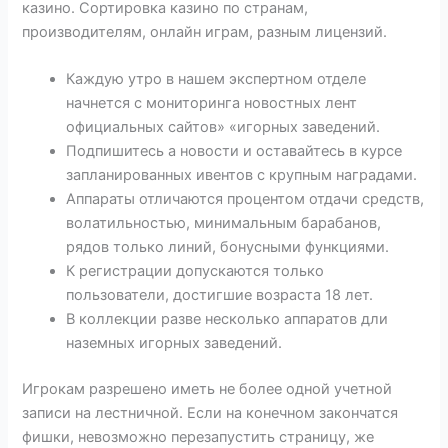
казино. Сортировка казино по странам,
производителям, онлайн играм, разным лицензий.
Каждую утро в нашем экспертном отделе
начнется с мониторинга новостных лент
официальных сайтов» «игорных заведений.
Подпишитесь а новости и оставайтесь в курсе
запланированных ивентов с крупным наградами.
Аппараты отличаются процентом отдачи средств,
волатильностью, минимальным барабанов,
рядов только линий, бонусными функциями.
К регистрации допускаются только
пользователи, достигшие возраста 18 лет.
В коллекции разве несколько аппаратов дли
наземных игорных заведений.
Игрокам разрешено иметь не более одной учетной
записи на лестничной. Если на конечном закончатся
фишки, невозможно перезапустить страницу, же