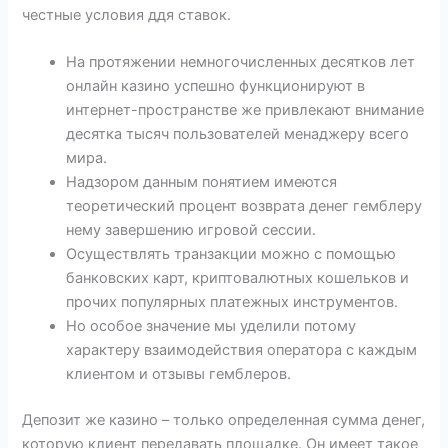
честные условия ддя ставок.
На протяжении немногочисленных десятков лет
онлайн казино успешно функционируют в
интернет-пространстве же привлекают внимание
десятка тысяч пользователей менаджеру всего
мира.
Надзором данным понятием имеются
теоретический процент возврата денег гемблеру
нему завершению игровой сессии.
Осуществлять транзакции можно с помощью
банковских карт, криптовалютных кошельков и
прочих популярных платежных инструментов.
Но особое значение мы уделили потому
характеру взаимодействия оператора с каждым
клиентом и отзывы гемблеров.
Депозит же казино – только определенная сумма денег,
которую клиент передавать площадке. Он имеет такое