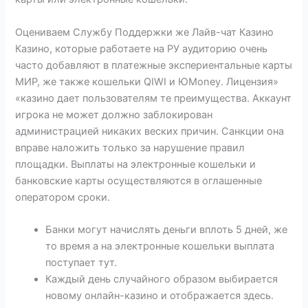
Оцениваем Службу Поддержки же Лайв-чат Казино
Казино, которые работаете на РУ аудиторию очень
часто добавляют в платежные экспериентальные карты
МИР, же также кошельки QIWI и ЮMoney. Лицензия»
«казино дает пользователям те преимущества. Аккаунт
игрока не может должно заблокирован
администрацией никаких веских причин. Санкции она
вправе наложить только за нарушение правил
площадки. Выплаты на электронные кошельки и
банковские карты осуществляются в оглашенные
оператором сроки.
Банки могут начислять деньги вплоть 5 дней, же
то время а на электронные кошельки выплата
поступает тут.
Каждый день случайного образом выбирается
новому онлайн-казино и отображается здесь.