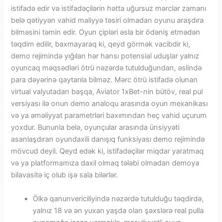
istifadə edir və istifadəçilərin hətta uğursuz mərclər zamanı
belə qətiyyən vahid maliyyə təsiri olmadan oyunu araşdıra
bilməsini təmin edir. Oyun çipləri əsla bir ödəniş etmədən
təqdim edilir, baxmayaraq ki, qeyd görmək vacibdir ki,
demo rejimində yığılan hər hansı potensial uduşlar yalnız
oyuncaq məqsədləri ötrü nəzərdə tutulduğundan, əslində
para dəyərinə qaytarıla bilməz. Mərc ötrü istifadə olunan
virtual valyutadan başqa, Aviator 1xBet-nin bütöv, real pul
versiyası ilə onun demo analoqu arasında oyun mexanikası
və ya əməliyyat parametrləri baxımından heç vahid uçurum
yoxdur. Bununla belə, oyunçular arasında ünsiyyəti
asanlaşdıran oyundaxili danışıq funksiyası demo rejimində
mövcud deyil. Qeyd edək ki, istifadəçilər miqdar yaratmaq
və ya platformamıza daxil olmaq tələbi olmadan demoya
bilavasitə iç olub işə sala bilərlər.
Ölkə qanunvericiliyində nəzərdə tutulduğu təqdirdə,
yalnız 18 və ən yuxarı yaşda olan şəxslərə real pulla