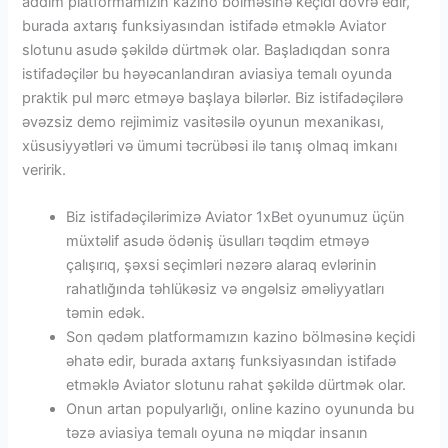
addım platformamızın kazino bölməsinə keçidi dövrə edir,
burada axtarış funksiyasından istifadə etməklə Aviator
slotunu asudə şəkildə dürtmək olar. Başladıqdan sonra
istifadəçilər bu həyəcanlandıran aviasiya temalı oyunda
praktik pul mərc etməyə başlaya bilərlər. Biz istifadəçilərə
əvəzsiz demo rejimimiz vasitəsilə oyunun mexanikası,
xüsusiyyətləri və ümumi təcrübəsi ilə tanış olmaq imkanı
veririk.
Biz istifadəçilərimizə Aviator 1xBet oyunumuz üçün
müxtəlif asudə ödəniş üsulları təqdim etməyə
çalışırıq, şəxsi seçimləri nəzərə alaraq evlərinin
rahatlığında təhlükəsiz və əngəlsiz əməliyyatları
təmin edək.
Son qədəm platformamızın kazino bölməsinə keçidi
əhatə edir, burada axtarış funksiyasından istifadə
etməklə Aviator slotunu rahat şəkildə dürtmək olar.
Onun artan populyarlığı, online kazino oyununda bu
təzə aviasiya temalı oyuna nə miqdar insanın