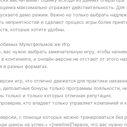
 оценка максимально отражает действительность. Для э
пускаете демо режим. Важно но только выбрать надлеж
ь неприятностей и сделают процесс игры более приятн
тв, которые хотите удобны.
Любимых Мультфильмов же Игр
о, вас нужно выбрать замечательную игру, чтобы начне
 континенте, и онлайн-версии не отстают от этого наз
я в разных форматах.
ерсии игр, что отлично движется для практики никаки
 депозитные бонусы только программы лояльности, ни
ень только и только которых отличная репутация.
, проверив, кто владеет только управляет компанией и
ерсии, с помощи которых можно тренироваться без р
ши шансы на успех.» «[newline]Первое, что вас нужно 