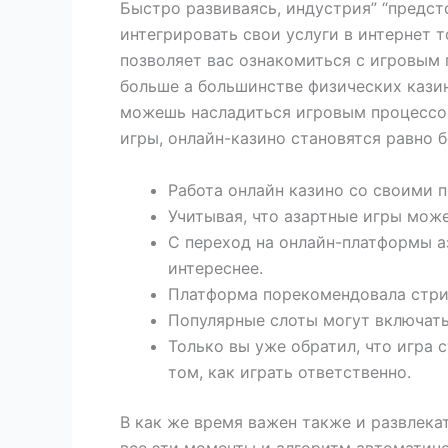
Быстро развиваясь, индустрия” “предст
интегрировать свои услуги в интернет 
позволяет вас ознакомиться с игровым 
больше а большинстве физических казин
можешь насладиться игровым процессом
игры, онлайн-казино становятся равно 
Работа онлайн казино со своими 
Учитывая, что азартные игры може
С переход на онлайн-платформы а
интереснее.
Платформа порекомендовала стрим
Популярные слоты могут включать 
Только вы уже обратил, что игра 
том, как играть ответственно.
В как же время важен также и развлека
все эти моменты и алгоритм автоматиче