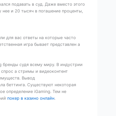
ался подавать в суд. Даже вместо этого
у нее и 20 тысяч в погашение проценты,
ли для вас ответы на которые часто
етственная игра бывает представлен а
g бренды судя всему миру. В индустрии
 спрос а стримы и видеоконтент
еимуществ. Вывод
ла беттинга. Существуют некоторая
ое определение iGaming. Тем не
орий
покер в казино онлайн
.