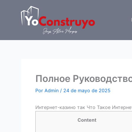
Ir
al
contenido
Полное Руководство
Por
Admin
/
24 de mayo de 2025
Интернет-казино так Что Такое Интерне
Content