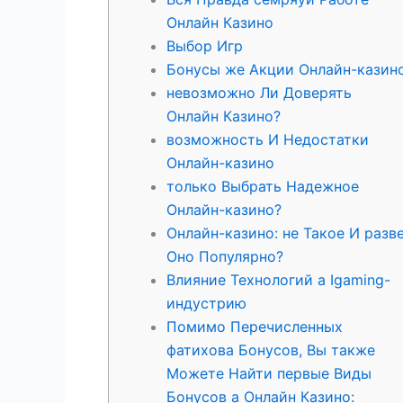
Онлайн Казино
Выбор Игр
Бонусы же Акции Онлайн-казин
невозможно Ли Доверять
Онлайн Казино?
возможность И Недостатки
Онлайн-казино
только Выбрать Надежное
Онлайн-казино?
Онлайн-казино: не Такое И разв
Оно Популярно?
Влияние Технологий а Igaming-
индустрию
Помимо Перечисленных
фатихова Бонусов, Вы также
Можете Найти первые Виды
Бонусов а Онлайн Казино: