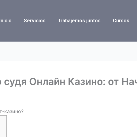
Inicio
Servicios
Trabajemos juntos
Cursos
 судя Онлайн Казино: от На
т-казино?