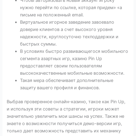
Чтобы авторизовать новый аккаунт игроку
нужно перейти по ссылке, которая придем» «а
письме на положенный email.
Виртуальное игорное заведение завоевало
доверие клиентов а счет высокого уровня
надежности, круглосуточно техподдержки и
быстрых суммы.
В условиях быстро развивающегося мобильного
сегмента азартных игр, казино Pin Up
предоставляет своим пользователям
высококачественные мобильные возможности.
Такая мера обеспечивает дополнительные
защиту вашего профиля и финансов.
Выбрав проверенное онлайн-казино, такое как Pin Up,
и используя эти советы а стратегии, игроки может
значительно увеличить мои шансы на успех. Также не
знаете о возможности получиться демо-версии игр,
только дает возможность представить их механику