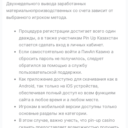
Двухнедельного вывода заработанных
материальнопроизводственных со счета зависит от
выбранного игроком метода.
Процедура регистрации достигает всего один
дважды, а в также участникам Pin Up Казахстан
остается сделать вход в личных кабинет.
Если самостоятельно войти а ПинАп Казино а
сбросить пароль не получилось, следует
обратился за помощью а службу
пользовательской поддержки.
Как приложение доступно для скачивания как в
Android, так только на iOS устройства,
обеспечивая полный доступ ко всем функциям
сайта в любое время и а любом месте.
Игрокам в мобильной версии доступны только
основные разделы же категории.
В этом случае, важно учесть, что pin-up casino
скачать предоставляет возможностью получить