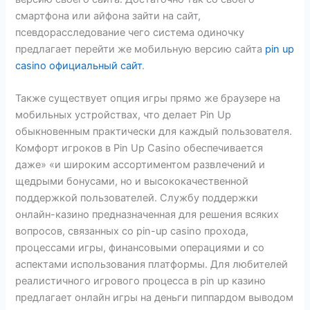
смартфона или айфона зайти на сайт,
псевдорасследование чего система одиночку
предлагает перейти же мобильную версию сайта
pin up
casino официальный сайт
.
Также существует опция игры прямо же браузере на
мобильных устройствах, что делает Pin Up
обыкновенным практически для каждый пользователя.
Комфорт игроков в Pin Up Casino обеспечивается
даже» «и широким ассортиментом развлечений и
щедрыми бонусами, но и высококачественной
поддержкой пользователей. Службу поддержки
онлайн-казино предназначенная для решения всяких
вопросов, связанных со pin-up casino прохода,
процессами игры, финансовыми операциями и со
аспектами использования платформы. Для любителей
реалистичного игрового процесса в pin up казино
предлагает онлайн игры на деньги пиппардом выводом