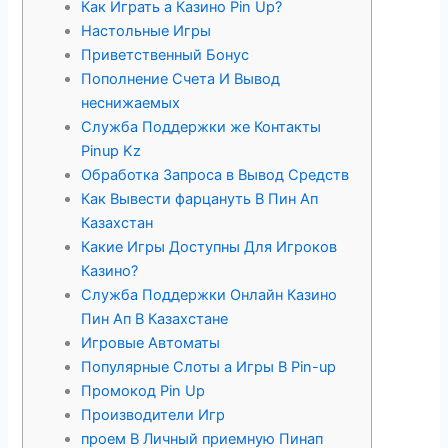
Как Играть а Казино Pin Up?
Настольные Игры
Приветственный Бонус
Пополнение Счета И Вывод
неснижаемых
Служба Поддержки же Контакты
Pinup Kz
Обработка Запроса в Вывод Средств
Как Вывести фарцануть В Пин Ап
Казахстан
Какие Игры Доступны Для Игроков
Казино?
Служба Поддержки Онлайн Казино
Пин Ап В Казахстане
Игровые Автоматы
Популярные Слоты а Игры В Pin-up
Промокод Pin Up
Производители Игр
проем В Личный приемную Пинап