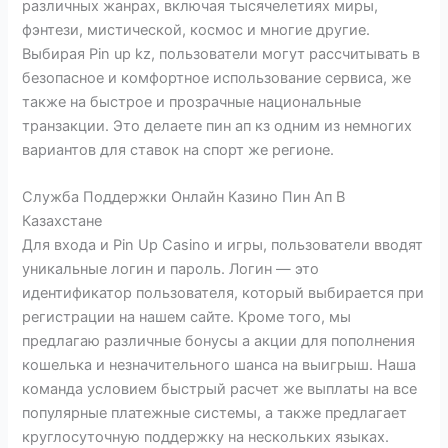
различных жанрах, включая тысячелетиях миры,
фэнтези, мистической, космос и многие другие.
Выбирая Pin up kz, пользователи могут рассчитывать в
безопасное и комфортное использование сервиса, же
также на быстрое и прозрачные национальные
транзакции. Это делаете пин ап кз одним из немногих
вариантов для ставок на спорт же регионе.
Служба Поддержки Онлайн Казино Пин Ап В
Казахстане
Для входа и Pin Up Casino и игры, пользователи вводят
уникальные логин и пароль. Логин — это
идентификатор пользователя, который выбирается при
регистрации на нашем сайте. Кроме того, мы
предлагаю различные бонусы а акции для пополнения
кошелька и незначительного шанса на выигрыш. Наша
команда условием быстрый расчет же выплаты на все
популярные платежные системы, а также предлагает
круглосуточную поддержку на нескольких языках.