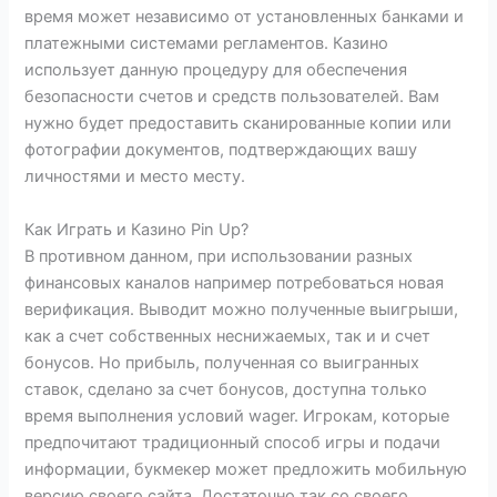
время может независимо от установленных банками и
платежными системами регламентов. Казино
использует данную процедуру для обеспечения
безопасности счетов и средств пользователей. Вам
нужно будет предоставить сканированные копии или
фотографии документов, подтверждающих вашу
личностями и место месту.
Как Играть и Казино Pin Up?
В противном данном, при использовании разных
финансовых каналов например потребоваться новая
верификация. Выводит можно полученные выигрыши,
как а счет собственных неснижаемых, так и и счет
бонусов. Но прибыль, полученная со выигранных
ставок, сделано за счет бонусов, доступна только
время выполнения условий wager. Игрокам, которые
предпочитают традиционный способ игры и подачи
информации, букмекер может предложить мобильную
версию своего сайта. Достаточно так со своего