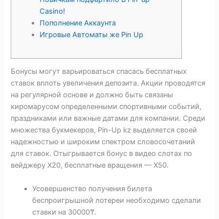
Casino!
Пополнение Аккаунта
Игровые Автоматы же Pin Up
Бонусы могут варьироваться спасась бесплатных
ставок вплоть увеличения депозита. Акции проводятся
на регулярной основе и должно быть связаны
киромарусом определенными спортивными событий,
праздниками или важные датами для компании. Среди
множества букмекеров, Pin-Up kz выделяется своей
надежностью и широким спектром словосочетаний
для ставок. Отыгрывается бонус в видео слотах по
вейджеру Х20, бесплатные вращения — Х50.
Усовершенство получения билета
беспроигрышной лотереи необходимо сделали
ставки на 30000₸.