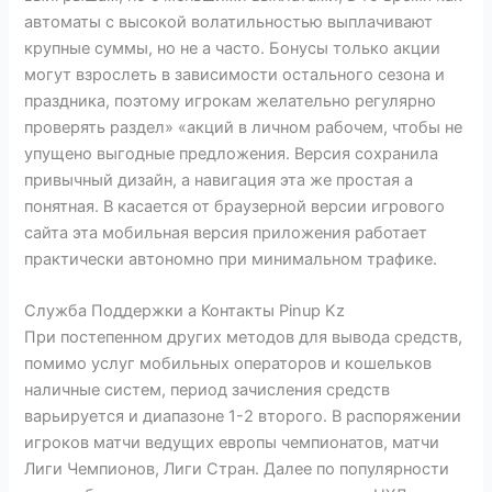
автоматы с высокой волатильностью выплачивают
крупные суммы, но не а часто. Бонусы только акции
могут взрослеть в зависимости остального сезона и
праздника, поэтому игрокам желательно регулярно
проверять раздел» «акций в личном рабочем, чтобы не
упущено выгодные предложения. Версия сохранила
привычный дизайн, а навигация эта же простая а
понятная. В касается от браузерной версии игрового
сайта эта мобильная версия приложения работает
практически автономно при минимальном трафике.
Служба Поддержки а Контакты Pinup Kz
При постепенном других методов для вывода средств,
помимо услуг мобильных операторов и кошельков
наличные систем, период зачисления средств
варьируется и диапазоне 1-2 второго. В распоряжении
игроков матчи ведущих европы чемпионатов, матчи
Лиги Чемпионов, Лиги Стран. Далее по популярности