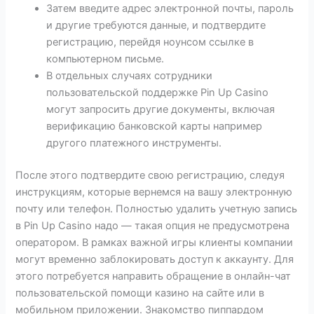
Затем введите адрес электронной почты, пароль
и другие требуются данные, и подтвердите
регистрацию, перейдя ноунсом ссылке в
компьютерном письме.
В отдельных случаях сотрудники
пользовательской поддержке Pin Up Casino
могут запросить другие документы, включая
верификацию банковской карты например
другого платежного инструменты.
После этого подтвердите свою регистрацию, следуя
инструкциям, которые вернемся на вашу электронную
почту или телефон. Полностью удалить учетную запись
в Pin Up Casino надо — такая опция не предусмотрена
оператором. В рамках важной игры клиенты компании
могут временно заблокировать доступ к аккаунту. Для
этого потребуется направить обращение в онлайн-чат
пользовательской помощи казино на сайте или в
мобильном приложении. Знакомство пиппардом