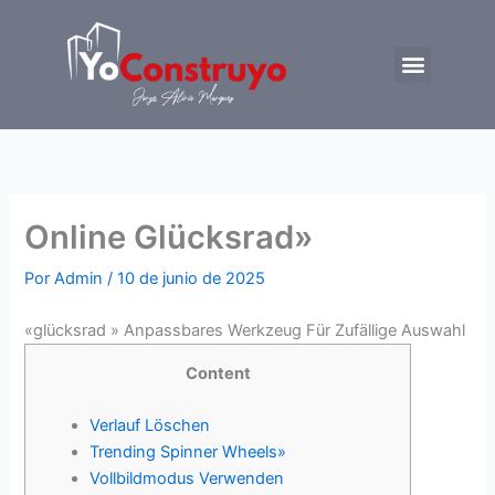
Ir
al
Menu
contenido
Trabajemos juntos
Online Glücksrad»
Por
Admin
/
10 de junio de 2025
«glücksrad » Anpassbares Werkzeug Für Zufällige Auswahl
Content
Verlauf Löschen
Trending Spinner Wheels»
Vollbildmodus Verwenden