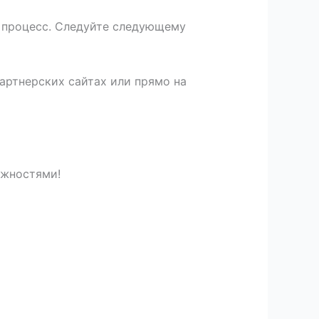
 процесс. Следуйте следующему
артнерских сайтах или прямо на
ожностями!