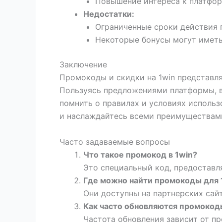
Повышение интереса к платфор
Недостатки:
Ограниченные сроки действия 
Некоторые бонусы могут имет
Заключение
Промокоды и скидки на 1win представл
Пользуясь предложениями платформы, в
помнить о правилах и условиях исполь
и наслаждайтесь всеми преимуществами
Часто задаваемые вопросы
Что такое промокод в 1win?
Это специальный код, предоставл
Где можно найти промокоды для 
Они доступны на партнерских сайт
Как часто обновляются промокоды
Частота обновления зависит от п