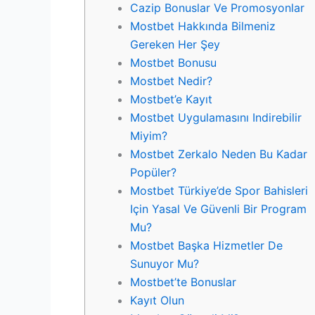
Cazip Bonuslar Ve Promosyonlar
Mostbet Hakkında Bilmeniz
Gereken Her Şey
Mostbet Bonusu
Mostbet Nedir?
Mostbet’e Kayıt
Mostbet Uygulamasını Indirebilir
Miyim?
Mostbet Zerkalo Neden Bu Kadar
Popüler?
Mostbet Türkiye’de Spor Bahisleri
Için Yasal Ve Güvenli Bir Program
Mu?
Mostbet Başka Hizmetler De
Sunuyor Mu?
Mostbet’te Bonuslar
Kayıt Olun