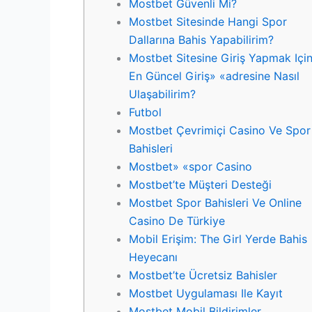
Mostbet Güvenli Mi?
Mostbet Sitesinde Hangi Spor
Dallarına Bahis Yapabilirim?
Mostbet Sitesine Giriş Yapmak Içi
En Güncel Giriş» «adresine Nasıl
Ulaşabilirim?
Futbol
Mostbet Çevrimiçi Casino Ve Spor
Bahisleri
Mostbet» «spor Casino
Mostbet’te Müşteri Desteği
Mostbet Spor Bahisleri Ve Online
Casino De Türkiye
Mobil Erişim: The Girl Yerde Bahis
Heyecanı
Mostbet’te Ücretsiz Bahisler
Mostbet Uygulaması Ile Kayıt
Mostbet Mobil Bildirimler