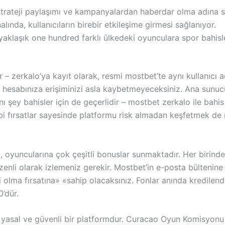
, strateji paylaşımı ve kampanyalardan haberdar olma adın
ında, kullanıcıların birebir etkileşime girmesi sağlanıyor.
aklaşık one hundred farklı ülkedeki oyunculara spor bahisler
– zerkalo’ya kayıt olarak, resmi mostbet’te aynı kullanıcı adı
hesabınıza erişiminizi asla kaybetmeyeceksiniz. Ana sunucu
nı şey bahisler için de geçerlidir – mostbet zerkalo ile bahi
bi fırsatlar sayesinde platformu risk almadan keşfetmek d
si, oyuncularına çok çeşitli bonuslar sunmaktadır. Her birin
zenli olarak izlemeniz gerekir. Mostbet’in e-posta bültenin
 olma fırsatına» «sahip olacaksınız. Fonlar anında kredilen
’dür.
 yasal ve güvenli bir platformdur. Curacao Oyun Komisyonu ta