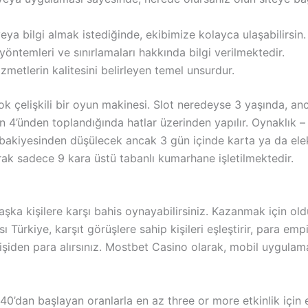
eya bilgi almak istediğinde, ekibimize kolayca ulaşabilirsin.
ntemleri ve sınırlamaları hakkında bilgi verilmektedir.
tlerin kalitesini belirleyen temel unsurdur.
k çelişkili bir oyun makinesi. Slot neredeyse 3 yaşında, an
n 4’ünden toplandığında hatlar üzerinden yapılır. Oynaklık 
akiyesinden düşülecek ancak 3 gün içinde karta ya da elek
arak sadece 9 kara üstü tabanlı kumarhane işletilmektedir.
aşka kişilere karşı bahis oynayabilirsiniz. Kazanmak için o
 Türkiye, karşıt görüşlere sahip kişileri eşleştirir, para emp
şiden para alırsınız. Mostbet Casino olarak, mobil uygulamam
 40’dan başlayan oranlarla en az three or more etkinlik için 