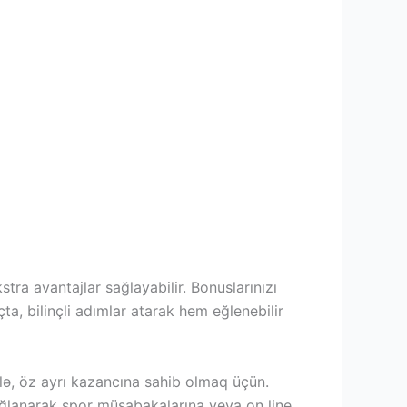
ra avantajlar sağlayabilir. Bonuslarınızı
ta, bilinçli adımlar atarak hem eğlenebilir
lə, öz ayrı kazancına sahib olmaq üçün.
ağlanarak spor müsabakalarına veya on line