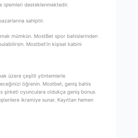
 işlemleri desteklenmektedir.
azarlarına sahiptir.
apmak mümkün. MostBet spor bahislerinden
abilirsin. Mostbet’in kişisel kabini
ak üzere çeşitli yöntemlerle
işeceğinizi öğrenin. Mostbet, geniş bahis
his şirketi oyunculara oldukça geniş bonus
terilere ikramiye sunar. Kayıttan hemen