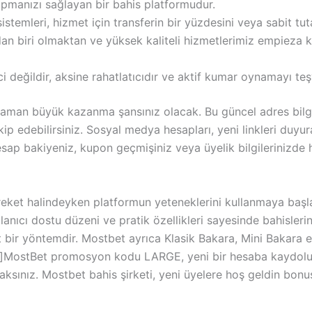
apmanızı sağlayan bir bahis platformudur.
stemleri, hizmet için transferin bir yüzdesini veya sabit tutar
an biri olmaktan ve yüksek kaliteli hizmetlerimiz empieza 
i değildir, aksine rahatlatıcıdır ve aktif kumar oynamayı teş
r zaman büyük kazanma şansınız olacak. Bu güncel adres bilg
p edebilirsiniz. Sosyal medya hesapları, yeni linkleri duyura
esap bakiyeniz, kupon geçmişiniz veya üyelik bilgilerinizde 
ket halindeyken platformun yeteneklerini kullanmaya başlam
anıcı dostu düzeni ve pratik özellikleri sayesinde bahislerin
t bir yöntemdir. Mostbet ayrıca Klasik Bakara, Mini Bakara e
e]MostBet promosyon kodu LARGE, yeni bir hesaba kaydolurk
ınız. Mostbet bahis şirketi, yeni üyelere hoş geldin bonusu