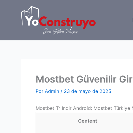
Ir
al
contenido
Mostbet Güvenilir Gi
Por
Admin
/
23 de mayo de 2025
Mostbet Tr Indir Android: Mostbet Türkiye
Content