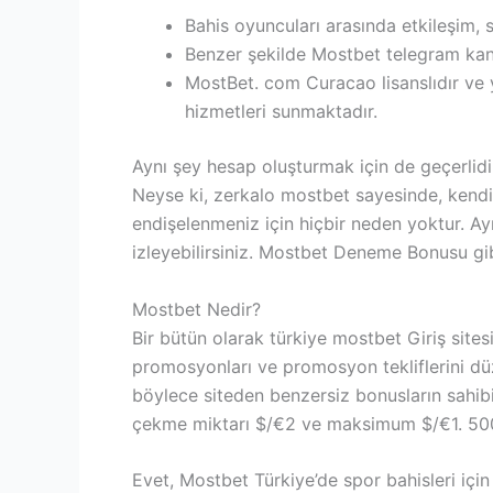
Bahis oyuncuları arasında etkileşim
Benzer şekilde Mostbet telegram kanal
MostBet. com Curacao lisanslıdır ve y
hizmetleri sunmaktadır.
Aynı şey hesap oluşturmak için de geçerlidir 
Neyse ki, zerkalo mostbet sayesinde, kendi 
endişelenmeniz için hiçbir neden yoktur. Ay
izleyebilirsiniz. Mostbet Deneme Bonusu gi
Mostbet Nedir?
Bir bütün olarak türkiye mostbet Giriş site
promosyonları ve promosyon tekliflerini dü
böylece siteden benzersiz bonusların sahibi
çekme miktarı $/€2 ve maksimum $/€1. 500
Evet, Mostbet Türkiye’de spor bahisleri için