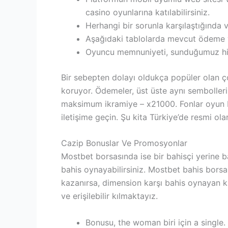
casino oyunlarına katılabilirsiniz.
Herhangi bir sorunla karşılaştığında v
Aşağıdaki tablolarda mevcut ödeme yö
Oyuncu memnuniyeti, sunduğumuz hizme
Bir sebepten dolayı oldukça popüler olan ço
koruyor. Ödemeler, üst üste aynı sembolleri
maksimum ikramiye – x21000. Fonlar oyun b
iletişime geçin. Şu kita Türkiye’de resmi ol
Cazip Bonuslar Ve Promosyonlar
Mostbet borsasında ise bir bahisçi yerine b
bahis oynayabilirsiniz. Mostbet bahis borsası
kazanırsa, dimension karşı bahis oynayan ki
ve erişilebilir kılmaktayız.
Bonusu, the woman biri için a single.