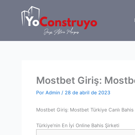
Ir
al
contenido
Mostbet Giriş: Mostbet
Por
Admin
/
28 de abril de 2023
Mostbet Giriş: Mostbet Türkiye Canlı Bahis Si
Türkiye’nin En İyi Online Bahis Şirketi