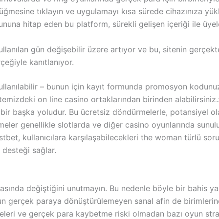
ğmesine tıklayın ve uygulamayı kısa sürede cihazınıza yükl
nuna hitap eden bu platform, sürekli gelişen içeriği ile üye
ullanılan gün değişebilir üzere artıyor ve bu, sitenin gerçekt
rçeğiyle kanıtlanıyor.
anılabilir – bunun için kayıt formunda promosyon kodunuz v
temizdeki on line casino ortaklarından birinden alabilirsini
 bir başka yoludur. Bu ücretsiz döndürmelerle, potansiyel o
rmeler genellikle slotlarda ve diğer casino oyunlarında sunu
ostbet, kullanıcılara karşılaşabilecekleri the woman türlü so
 desteği sağlar.
ırasında değiştiğini unutmayın. Bu nedenle böyle bir bahis 
 gerçek paraya dönüştürülemeyen sanal afin de birimlerine
eleri ve gerçek para kaybetme riski olmadan bazı oyun strateji