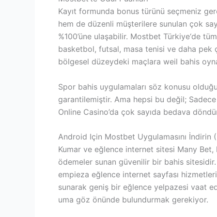
Kayıt formunda bonus türünü seçmeniz gerek
hem de düzenli müşterilere sunulan çok sayıd
%100’üne ulaşabilir. Mostbet Türkiye‘de tüm po
basketbol, ​​futsal, masa tenisi ve daha pek 
bölgesel düzeydeki maçlara weil bahis oyn
Spor bahis uygulamaları söz konusu olduğund
garantilemiştir. Ama hepsi bu değil; Sadec
Online Casino’da çok sayıda bedava döndür
Android Için Mostbet Uygulamasını İndirin 
Kumar ve eğlence internet sitesi Many Bet, k
ödemeler sunan güvenilir bir bahis sitesidi
empieza eğlence internet sayfası hizmetlerin
sunarak geniş bir eğlence yelpazesi vaat ed
uma göz önünde bulundurmak gerekiyor.