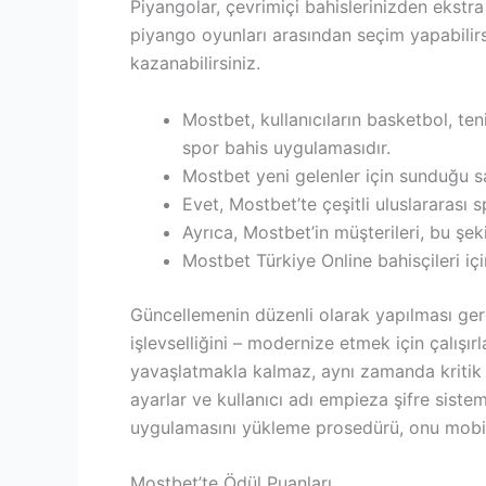
Piyangolar, çevrimiçi bahislerinizden ekstr
piyango oyunları arasından seçim yapabilirs
kazanabilirsiniz.
Mostbet, kullanıcıların basketbol, ten
spor bahis uygulamasıdır.
Mostbet yeni gelenler için sunduğu 
Evet, Mostbet’te çeşitli uluslararası s
Ayrıca, Mostbet’in müşterileri, bu şek
Mostbet Türkiye Online bahisçileri iç
Güncellemenin düzenli olarak yapılması gere
işlevselliğini – modernize etmek için çalış
yavaşlatmakla kalmaz, aynı zamanda kritik 
ayarlar ve kullanıcı adı empieza şifre sist
uygulamasını yükleme prosedürü, onu mobil 
Mostbet’te Ödül Puanları