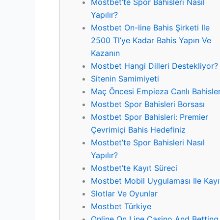
Mostbet’te Spor Bahisleri Nasıl
Yapılır?
Mostbet On-line Bahis Şirketi Ile
2500 Tl’ye Kadar Bahis Yapın Ve
Kazanın
Mostbet Hangi Dilleri Destekliyor?
Sitenin Samimiyeti
Maç Öncesi Empieza Canlı Bahisle
Mostbet Spor Bahisleri Borsası
Mostbet Spor Bahisleri: Premier
Çevrimiçi Bahis Hedefiniz
Mostbet’te Spor Bahisleri Nasıl
Yapılır?
Mostbet’te Kayıt Süreci
Mostbet Mobil Uygulaması Ile Kayı
Slotlar Ve Oyunlar
Mostbet Türkiye
Online On Line Casino And Betting