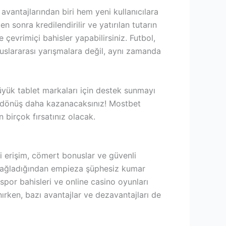
antajlarından biri hem yeni kullanıcılara
sonra kredilendirilir ve yatırılan tutarın
evrimiçi bahisler yapabilirsiniz. Futbol, ​​
 uluslararası yarışmalara değil, aynı zamanda
üyük tablet markaları için destek sunmayı
va dönüş daha kazanacaksınız! Mostbet
irçok fırsatınız olacak.
li erişim, cömert bonuslar ve güvenli
ar sağladığından empieza şüphesiz kumar
spor bahisleri ve online casino oyunları
ırken, bazı avantajlar ve dezavantajları de