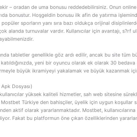
ir – oradan de uma bonusu reddedebilirsiniz. Onun online av
a bonustur. Hoşgeldin bonusu ilk afin de yatırma işleminden 
püler sporların yanı sıra bazı oldukça orijinal disiplinlerde ç
çok alanda turnuvalar vardır. Kullanıcılar için avantajı, s?rf
ayabilmenizdir.
a tabletler genellikle göz ardı edilir, ancak bu site tüm b
e katıldığınızda, yeni bir oyuncu olarak ek olarak 30 beda
meyle büyük ikramiyeyi yakalamak ve büyük kazanmak için b
( Apk Dosyası)
ullanıcılar yüksek kaliteli hizmetler, sah web sitesine sürek
r. Mostbet Türkiye den bahisçiler, üyelik için uygun koşull
den aktif olarak yararlanmaktadır. Mostbet, kullanıcılarına 
iyor. Fakat bu platformun öne çıkan özelliklerinden yararlan