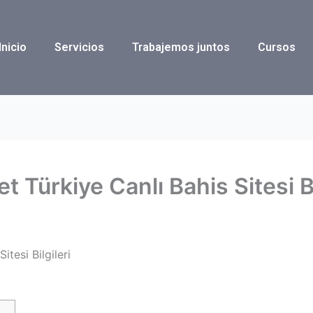
Inicio
Servicios
Trabajemos juntos
Cursos
 Türkiye Canlı Bahis Sitesi Bi
tesi Bilgileri