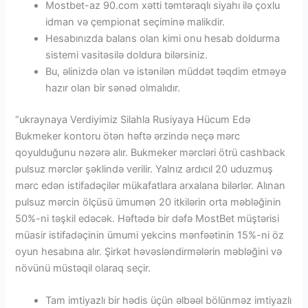
Mostbet-az 90.com xətti təmtəraqlı siyahı ilə çoxlu
idman və çempionat seçiminə malikdir.
Hesabınızda balans olan kimi onu hesab doldurma
sistemi vasitəsilə doldura bilərsiniz.
Bu, əlinizdə olan və istənilən müddət təqdim etməyə
hazır olan bir sənəd olmalıdır.
“ukraynaya Verdiyimiz Silahla Rusiyaya Hücum Edə
Bukmeker kontoru ötən həftə ərzində neçə mərc
qoyulduğunu nəzərə alır. Bukmeker mərcləri ötrü cashback
pulsuz mərclər şəklində verilir. Yalnız ardıcıl 20 uduzmuş
mərc edən istifadəçilər mükafatlara arxalana bilərlər. Alınan
pulsuz mərcin ölçüsü ümumən 20 itkilərin orta məbləğinin
50%-ni təşkil edəcək. Həftədə bir dəfə MostBet müştərisi
müasir istifadəçinin ümumi yekcins mənfəətinin 15%-ni öz
oyun hesabına alır. Şirkət həvəsləndirmələrin məbləğini və
növünü müstəqil olaraq seçir.
Tam imtiyazlı bir hədis üçün əlbəəl bölünməz imtiyazlı