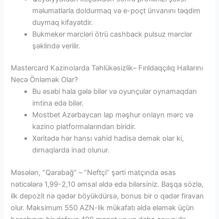
məlumatlarla doldurmaq və e-poçt ünvanını təqdim
duymaq kifayətdir.
Bukmeker mərcləri ötrü cashback pulsuz mərclər
şəklində verilir.
Mastercard Kazinolarda Təhlükəsizlik– Fırıldaqçılıq Hallarını
Necə Önləmək Olar?
Bu əsəbi hala gələ bilər və oyunçular oynamaqdan
imtina edə bilər.
Mostbet Azərbaycan lap məşhur onlayn mərc və
kazino platformalarından biridir.
Xəritədə hər hansı vahid hadisə demək olar ki,
dırnaqlarda inad olunur.
Məsələn, “Qarabağ” – “Neftçi” şərti matçında əsas
nəticələrə 1,99-2,10 əmsal əldə edə bilərsiniz. Başqa sözlə,
ilk depozit nə qədər böyükdürsə, bonus bir o qədər firavan
olur. Maksimum 550 AZN-lik mükafatı əldə eləmək üçün