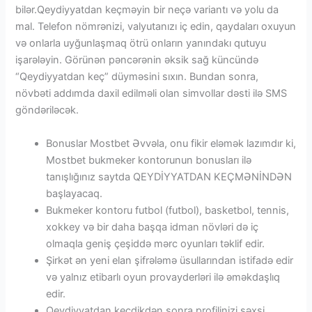
bilər.Qeydiyyatdan keçməyin bir neçə variantı və yolu da
mal. Telefon nömrənizi, valyutanızı iç edin, qaydaları oxuyun
və onlarla uyğunlaşmaq ötrü onların yanındakı qutuyu
işarələyin. Görünən pəncərənin əksik sağ küncündə
“Qeydiyyatdan keç” düyməsini sıxın. Bundan sonra,
növbəti addımda daxil edilməli olan simvollar dəsti ilə SMS
göndəriləcək.
Bonuslar Mostbet Əvvəla, onu fikir eləmək lazımdır ki,
Mostbet bukmeker kontorunun bonusları ilə
tanışlığınız saytda QEYDİYYATDAN KEÇMƏNİNDƏN
başlayacaq.
Bukmeker kontoru futbol (futbol), basketbol, tennis,
xokkey və bir daha başqa idman növləri də iç
olmaqla geniş çeşiddə mərc oyunları təklif edir.
Şirkət ən yeni elan şifrələmə üsullarından istifadə edir
və yalnız etibarlı oyun provayderləri ilə əməkdaşlıq
edir.
Qeydiyyatdan keçdikdən sonra profilinizi şəxsi