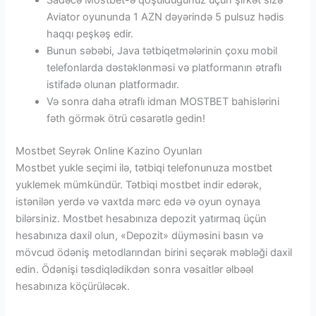
Sadəcə Mostbet-ə qoşulduğunuz üçün şirkət sizə
Aviator oyununda 1 AZN dəyərində 5 pulsuz hədis
haqqı peşkəş edir.
Bunun səbəbi, Java tətbiqetmələrinin çoxu mobil
telefonlarda dəstəklənməsi və platformanın ətraflı
istifadə olunan platformadır.
Və sonra daha ətraflı idman MOSTBET bahislərini
fəth görmək ötrü cəsarətlə gedin!
Mostbet Seyrək Online Kazino Oyunları
Mostbet yukle seçimi ilə, tətbiqi telefonunuza mostbet
yuklemek mümkündür. Tətbiqi mostbet indir edərək,
istənilən yerdə və vaxtda mərc edə və oyun oynaya
bilərsiniz. Mostbet hesabınıza depozit yatırmaq üçün
hesabınıza daxil olun, «Depozit» düyməsini basın və
mövcud ödəniş metodlarından birini seçərək məbləği daxil
edin. Ödənişi təsdiqlədikdən sonra vəsaitlər əlbəəl
hesabınıza köçürüləcək.